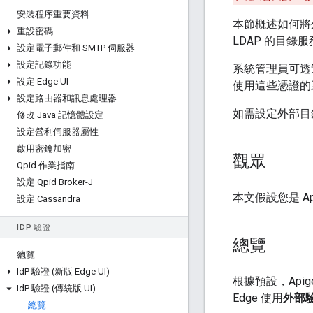
安裝程序重要資料
本節概述如何將外部
重設密碼
LDAP 的目錄服務搭
設定電子郵件和 SMTP 伺服器
設定記錄功能
系統管理員可透過
設定 Edge UI
使用這些憑證的
設定路由器和訊息處理器
如需設定外部目
修改 Java 記憶體設定
設定營利伺服器屬性
啟用密鑰加密
觀眾
Qpid 作業指南
設定 Qpid Broker-J
本文假設您是 Api
設定 Cassandra
ID
P 驗證
總覽
總覽
Id
P 驗證 (新版 Edge UI)
根據預設，Apig
Id
P 驗證 (傳統版 UI)
Edge 使用
外部驗
總覽