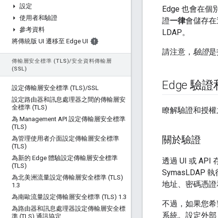
設定
Edge 也會在
使用者和驗證
證
一律
會儲存在這
參考資料
LDAP。
將傳統版 UI 遷移至 Edge UI
請注意，
驗證
是
傳輸層安全標準 (TLS)
/
安全資料傳輸層
(SSL)
Edge 驗
設定傳輸層安全標準 (TLS)
/
SSL
設定路由器和訊息處理器之間的傳輸層安
全標準 (TLS)
瞭解驗證和授權之
為 Management API 設定傳輸層安全標準
(TLS)
關於驗證
為管理使用者介面設定傳輸層安全標準
(TLS)
為新的 Edge 體驗設定傳輸層安全標準
透過 UI 或 A
(TLS)
SymasLDA
為北美洲流量設定傳輸層安全標準 (TLS)
地址、密碼憑證
1
.
3
為南歐流量設定傳輸層安全標準 (TLS) 1
.
3
不過，如果您希望使
為路由器和訊息處理器設定傳輸層安全標
系統。設定外部
準 (TLS) 通訊協定