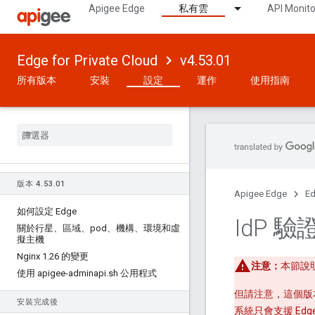
Apigee Edge
私有雲
API Monito
Edge for Private Cloud
v4.53.01
所有版本
安裝
設定
運作
使用指南
版本 4
.
53
.
01
Apigee Edge
Ed
如何設定 Edge
Id
P 驗證
關於行星、區域、pod、機構、環境和虛
擬主機
Nginx 1
.
26 的變更
注意：
本節說明
使用 apigee-adminapi
.
sh 公用程式
但請注意，這個版本的 A
安裝完成後
系統只會支援 Edge