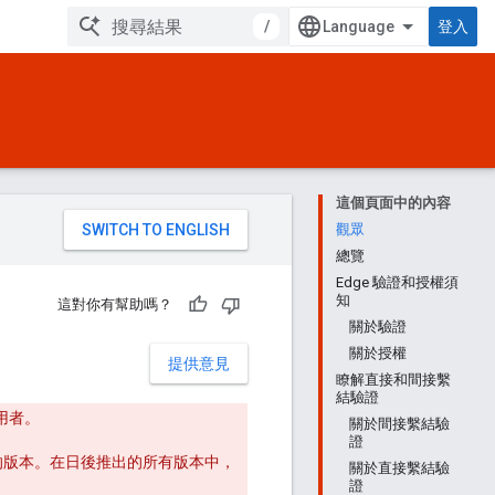
/
登入
這個頁面中的內容
。
觀眾
總覽
Edge 驗證和授權須
知
這對你有幫助嗎？
關於驗證
關於授權
提供意見
瞭解直接和間接繫
結驗證
使用者。
關於間接繫結驗
證
傳統版 UI 的版本。在日後推出的所有版本中，
關於直接繫結驗
證