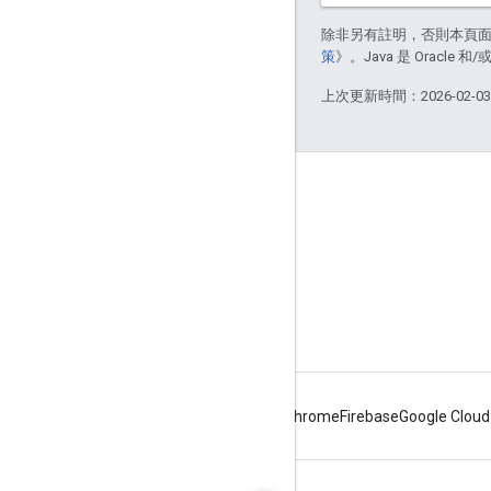
除非另有註明，否則本頁
策
》。Java 是 Oracl
上次更新時間：2026-02-0
關於 Apigee
We're part of Google
活動
合作夥伴
電子書與網路廣播
Android
Chrome
Firebase
Google Cloud