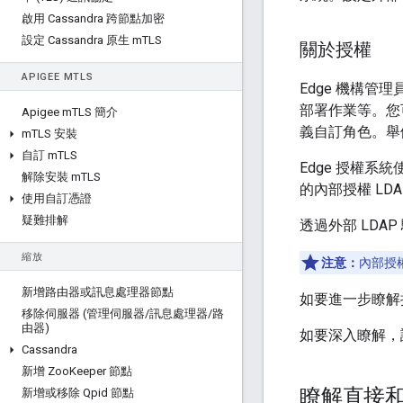
啟用 Cassandra 跨節點加密
設定 Cassandra 原生 m
TLS
關於授權
APIGEE M
TLS
Edge 機構管理
部署作業等。您
Apigee m
TLS 簡介
義自訂角色。舉例
m
TLS 安裝
自訂 m
TLS
Edge 授權系統
解除安裝 m
TLS
的內部授權 LDA
使用自訂憑證
疑難排解
透過外部 LDA
縮放
注意：
內部授
新增路由器或訊息處理器節點
如要進一步瞭解授
移除伺服器 (管理伺服器
/
訊息處理器
/
路
由器)
如要深入瞭解，
Cassandra
新增 Zoo
Keeper 節點
瞭解直接
新增或移除 Qpid 節點