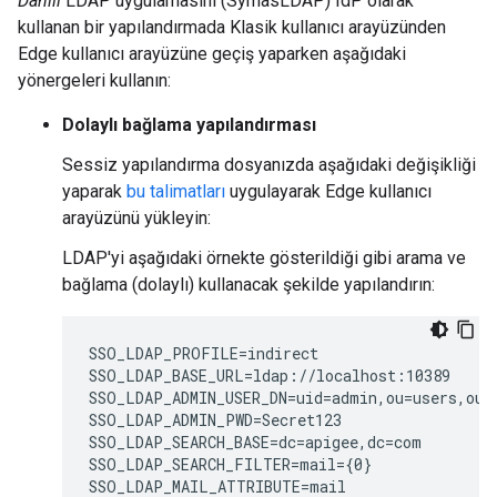
Dahili
LDAP uygulamasını (SymasLDAP) IdP olarak
kullanan bir yapılandırmada Klasik kullanıcı arayüzünden
Edge kullanıcı arayüzüne geçiş yaparken aşağıdaki
yönergeleri kullanın:
Dolaylı bağlama yapılandırması
Sessiz yapılandırma dosyanızda aşağıdaki değişikliği
yaparak
bu talimatları
uygulayarak Edge kullanıcı
arayüzünü yükleyin:
LDAP'yi aşağıdaki örnekte gösterildiği gibi arama ve
bağlama (dolaylı) kullanacak şekilde yapılandırın:
SSO_LDAP_PROFILE=indirect

SSO_LDAP_BASE_URL=ldap://localhost:10389

SSO_LDAP_ADMIN_USER_DN=uid=admin,ou=users,ou=g
SSO_LDAP_ADMIN_PWD=Secret123

SSO_LDAP_SEARCH_BASE=dc=apigee,dc=com

SSO_LDAP_SEARCH_FILTER=mail={0}

SSO_LDAP_MAIL_ATTRIBUTE=mail