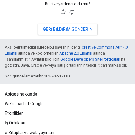
Bu size yardımcı oldu mu?
GERI BILDIRIM GÖNDERIN
Aksi belirtilmediği sürece bu sayfanın içeriği
Creative Commons Atıf 4.0
Lisansı
altında ve kod örnekleri
Apache 2.0 Lisansı
altında
lisanslanmıştır. Ayrıntılı bilgi için
Google Developers Site Politikaları
'na
göz atın. Java, Oracle ve/veya satış ortaklarının tescilli ticari markasıdır.
Son güncelleme tarihi: 2026-02-17 UTC.
Apigee hakkında
We're part of Google
Etkinlikler
İş Ortakları
e-Kitaplar ve web yayınları