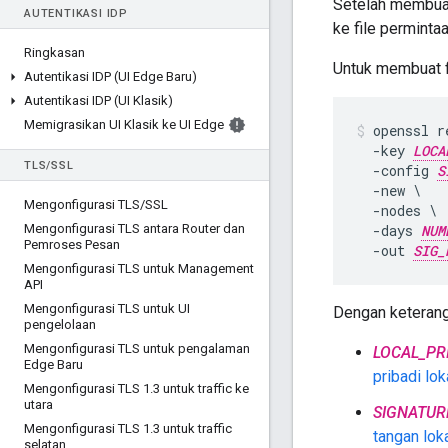
Setelah membuat 
AUTENTIKASI IDP
ke file perminta
Ringkasan
Untuk membuat fi
Autentikasi IDP (UI Edge Baru)
Autentikasi IDP (UI Klasik)
Memigrasikan UI Klasik ke UI Edge
openssl re
  -key 
LOCA
TLS
/
SSL
  -config 
S
  -new \

Mengonfigurasi TLS
/
SSL
  -nodes \

Mengonfigurasi TLS antara Router dan
  -days 
NUM
Pemroses Pesan
  -out 
SIG_
Mengonfigurasi TLS untuk Management
API
Mengonfigurasi TLS untuk UI
Dengan keterang
pengelolaan
Mengonfigurasi TLS untuk pengalaman
LOCAL_PR
Edge Baru
pribadi lok
Mengonfigurasi TLS 1
.
3 untuk traffic ke
utara
SIGNATUR
Mengonfigurasi TLS 1
.
3 untuk traffic
tangan lok
selatan