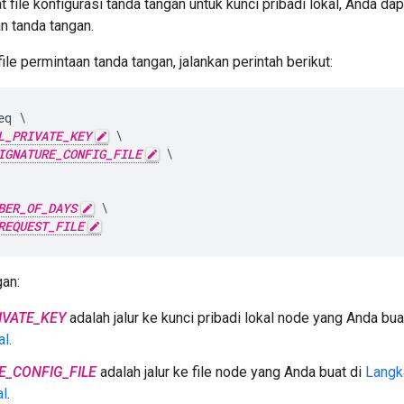
file konfigurasi tanda tangan untuk kunci pribadi lokal, Anda d
an tanda tangan.
le permintaan tanda tangan, jalankan perintah berikut:
q \

L_PRIVATE_KEY
 \

IGNATURE_CONFIG_FILE
 \

BER_OF_DAYS
 \

REQUEST_FILE
an:
IVATE_KEY
adalah jalur ke kunci pribadi lokal node yang Anda bua
al
.
E_CONFIG_FILE
adalah jalur ke file node yang Anda buat di
Langka
al
.