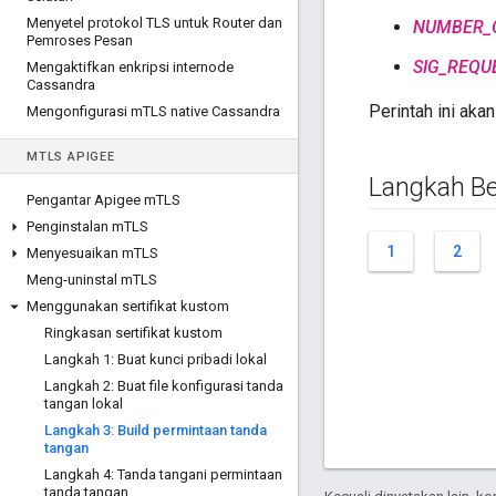
Menyetel protokol TLS untuk Router dan
NUMBER_
Pemroses Pesan
SIG_REQU
Mengaktifkan enkripsi internode
Cassandra
Perintah ini aka
Mengonfigurasi m
TLS native Cassandra
M
TLS APIGEE
Langkah Be
Pengantar Apigee m
TLS
Penginstalan m
TLS
1
2
Menyesuaikan m
TLS
Meng-uninstal m
TLS
Menggunakan sertifikat kustom
Ringkasan sertifikat kustom
Langkah 1: Buat kunci pribadi lokal
Langkah 2: Buat file konfigurasi tanda
tangan lokal
Langkah 3: Build permintaan tanda
tangan
Langkah 4: Tanda tangani permintaan
tanda tangan