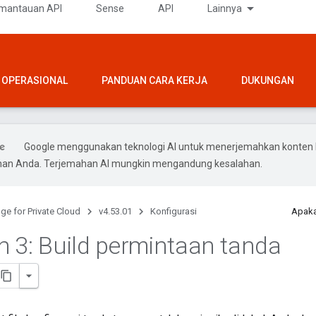
mantauan API
Sense
API
Lainnya
OPERASIONAL
PANDUAN CARA KERJA
DUKUNGAN
Google menggunakan teknologi AI untuk menerjemahkan konten 
ihan Anda. Terjemahan AI mungkin mengandung kesalahan.
ge for Private Cloud
v4.53.01
Konfigurasi
Apaka
 3: Build permintaan tanda