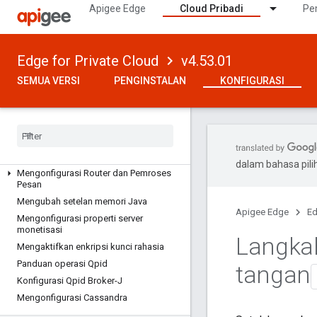
Apigee Edge
Cloud Pribadi
Pe
Menggunakan utilitas apigee-
adminapi.sh
SETELAH PENGINSTALAN
Edge for Private Cloud
v4.53.01
Data penting yang perlu diingat dari
SEMUA VERSI
PENGINSTALAN
KONFIGURASI
proses penginstalan
Reset sandi
Mengonfigurasi server Email dan SMTP
Mengonfigurasi logging
Mengonfigurasi UI Edge
dalam bahasa pil
Mengonfigurasi Router dan Pemroses
Pesan
Mengubah setelan memori Java
Apigee Edge
Ed
Mengonfigurasi properti server
monetisasi
Langkah
Mengaktifkan enkripsi kunci rahasia
Panduan operasi Qpid
tangan
Konfigurasi Qpid Broker-J
Mengonfigurasi Cassandra