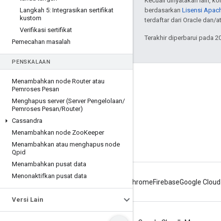
Kecuali dinyatakan lain, k
Langkah 5: Integrasikan sertifikat
berdasarkan
Lisensi Apach
kustom
terdaftar dari Oracle dan/at
Verifikasi sertifikat
Terakhir diperbarui pada 2
Pemecahan masalah
PENSKALAAN
Tentang Apigee
Menambahkan node Router atau
Pemroses Pesan
We're part of Google
Menghapus server (Server Pengelolaan
/
Pemroses Pesan
/
Router)
Acara
Cassandra
Partner
Menambahkan node Zoo
Keeper
eBook dan webcast
Menambahkan atau menghapus node
Qpid
Menambahkan pusat data
Menonaktifkan pusat data
Android
Chrome
Firebase
Google Cloud
Versi Lain