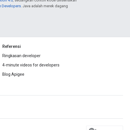
tion 4.0
, sedangkan contoh kode dilisensikan
e Developers
. Java adalah merek dagang
Referensi
Ringkasan developer
4-minute videos for developers
Blog Apigee