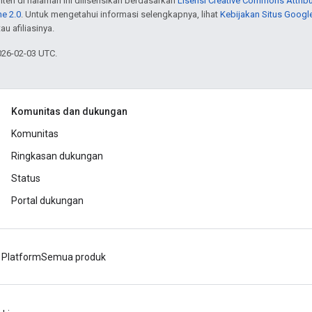
onten di halaman ini dilisensikan berdasarkan
Lisensi Creative Commons Attribu
e 2.0
. Untuk mengetahui informasi selengkapnya, lihat
Kebijakan Situs Googl
au afiliasinya.
026-02-03 UTC.
Komunitas dan dukungan
Komunitas
Ringkasan dukungan
Status
Portal dukungan
 Platform
Semua produk