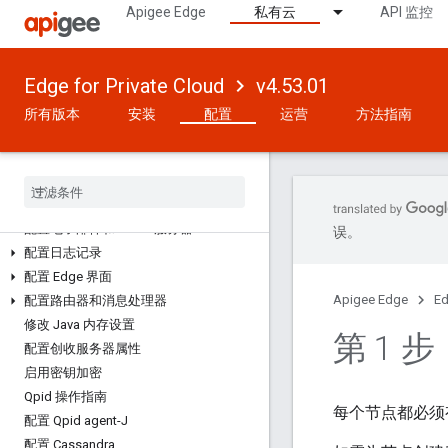
Apigee Edge
私有云
API 监控
如何配置 Edge
关于行星、区域、Pod、组织、环境和虚
拟主机
Nginx 1.26 变更
Edge for Private Cloud
v4.53.01
使用 apigee-adminapi.sh 实用程序
所有版本
安装
配置
运营
方法指南
安装后
安装过程中需要注意的重要数据
重置密码
配置电子邮件和 SMTP 服务器
误。
配置日志记录
配置 Edge 界面
Apigee Edge
Ed
配置路由器和消息处理器
修改 Java 内存设置
第 1 
配置创收服务器属性
启用密钥加密
Qpid 操作指南
每个节点都必须
配置 Qpid agent-J
配置 Cassandra