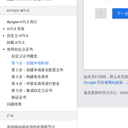
APIGEE M
TLS
1
下一步
Apigee m
TLS 简介
m
TLS 安装
自定义 m
TLS
卸载 m
TLS
使用自定义证书
自定义证书概览
第 1 步：创建本地私钥
第 2 步：创建本地签名配置文件
第 3 步：构建签名请求
如未另行说明，那么本页
Google 开发者网站政策
。
第 4 步：对签名请求进行签名
第 5 步：集成自定义证书
最后更新时间 (UTC)：2026-
验证证书
问题排查
扩缩
Apigee 简介
We're part of Google
添加路由器或消息处理器节点