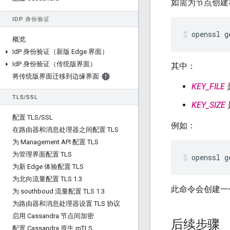
如需为节点创建
ID
P 身份验证
openssl g
概览
Id
P 身份验证（新版 Edge 界面）
Id
P 身份验证（传统版界面）
其中：
将传统版界面迁移到边缘界面
KEY_FILE
TLS
/
SSL
KEY_SIZE
配置 TLS
/
SSL
例如：
在路由器和消息处理器之间配置 TLS
为 Management API 配置 TLS
为管理界面配置 TLS
openssl g
为新 Edge 体验配置 TLS
为北向流量配置 TLS 1
.
3
此命令会创建一
为 southboud 流量配置 TLS 1
.
3
为路由器和消息处理器设置 TLS 协议
启用 Cassandra 节点间加密
后续步骤
配置 Cassandra 原生 m
TLS