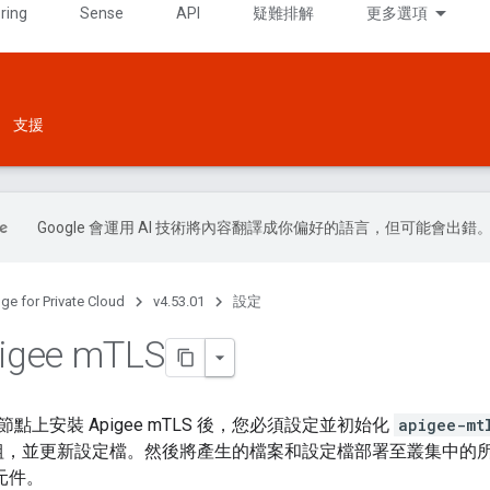
ring
Sense
API
疑難排解
更多選項
支援
Google 會運用 AI 技術將內容翻譯成你偏好的語言，但可能會出錯
ge for Private Cloud
v4.53.01
設定
gee m
TLS
點上安裝 Apigee mTLS 後，您必須設定並初始化
apigee-mt
組，並更新設定檔。然後將產生的檔案和設定檔部署至叢集中的
元件。