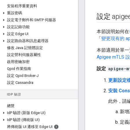
安裝程序重要資料
重設密碼
設定 apige
設定電子郵件和 SMTP 伺服器
設定記錄功能
本節說明如何在
設定 Edge UI
「
變更現有的 api
設定路由器和訊息處理器
修改 Java 記憶體設定
本節適用於單一資
設定營利伺服器屬性
Apigee mTL
啟用密鑰加密
設定
apigee-m
Qpid 作業指南
設定 Qpid Broker-J
更新設定
設定 Cassandra
安裝 Con
ID
P 驗證
此外，請編輯
總覽
新增
Id
P 驗證 (新版 Edge UI)
Id
P 驗證 (傳統版 UI)
定義
將傳統版 UI 遷移至 Edge UI