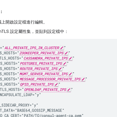
：
腦上開啟設定檔進行編輯。
mTLS 設定屬性集，並貼到設定檔中：
="
ALL_PRIVATE_IPS_IN_CLUSTER
"

S_HOSTS="
ZOOKEEPER_PRIVATE_IPS
"

TLS_HOSTS="
CASSANDRA_PRIVATE_IPS
"

S_HOSTS="
POSTGRES_PRIVATE_IPS
"

S_HOSTS="
ROUTER_PRIVATE_IPS
"

S_HOSTS="
MGMT_SERVER_PRIVATE_IPS
"

S_HOSTS="
MESSAGE_PROCESSOR_PRIVATE_IPS
"

S_HOSTS="
QPID_PRIVATE_IPS
"

TLS_HOSTS="
OPENLDAP_PRIVATE_IPS
"

NCAPSULATE_LDAP="y"

_SIDECAR_PROXY="y"

T_DATA="BASE64_GOSSIP_MESSAGE"

O_CA_CERT="PATH/TO/consul-agent-ca.pem"
