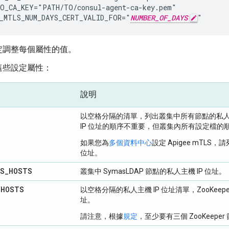
O_CA_KEY="PATH/TO/consul-agent-ca-key.pem"

_MTLS_NUM_DAYS_CERT_VALID_FOR="
NUMBER_OF_DAYS
"
定調整每個屬性的值。
這些設定屬性：
說明
以空格分隔的清單，列出叢集中所有節點的私人主
IP 位址的順序不重要，但叢集內所有設定檔的
如果您為
多個資料中心
設定 Apigee mTL
位址。
LS
_
HOSTS
叢集中 SymasLDAP 節點的私人主機 IP 位址。
_
HOSTS
以空格分隔的私人主機 IP 位址清單，ZooKee
址。
請注意，根據
規定
，至少要有三個 ZooKeeper