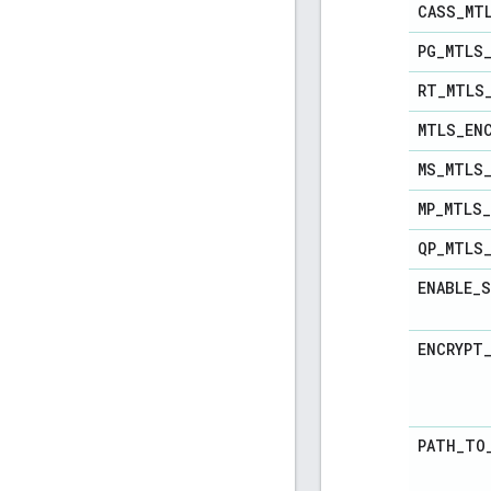
CASS
_
MT
PG
_
MTLS
RT
_
MTLS
MTLS
_
EN
MS
_
MTLS
MP
_
MTLS
_
QP
_
MTLS
ENABLE
_
S
ENCRYPT
PATH
_
TO