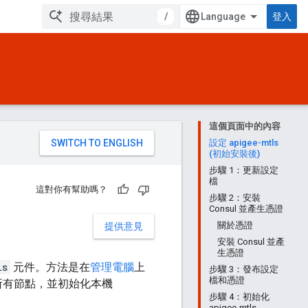
/
登入
這個頁面中的內容
。
設定 apigee-mtls
(初始安裝後)
步驟 1：更新設定
檔
這對你有幫助嗎？
步驟 2：安裝
Consul 並產生憑證
關於憑證
提供意見
安裝 Consul 並產
生憑證
ls
元件。方法是在
管理電腦
上
步驟 3：發布設定
檔和憑證
所有節點，並初始化本機
步驟 4：初始化
apigee-mtls