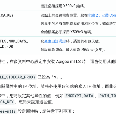
憑證必須採用 X509v3 編碼。
_
CA
_
KEY
節點上的金鑰檔案位置。您在
步驟 2：安裝 Co
叢集中的所有節點都應使用相同位置，確保設
金鑰檔案必須採用 X509v3 編碼。
TLS
_
NUM
_
DAYS
_
您
產生自訂憑證
時，憑證的有效天數。
LID
_
FOR
預設值為 365。最大值為 7865 天 (5 年)。
性，在多資料中心設定中安裝 Apigee mTLS 時，還會使用
。
LE_SIDECAR_PROXY
已設為「y」。
關屬性中的 IP 位址。請務必使用各節點的
私人
IP 位址，而非
驟中，您將設定其他屬性的值，例如
ENCRYPT_DATA
、
PATH_TO
CA_KEY
。您尚未設定這些值。
ee-mtls
設定屬性時，請注意下列事項：