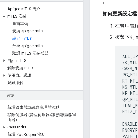
。
Apigee m
TLS 簡介
如何更新設定檔
m
TLS 安裝
事前準備
在管理電
安裝 apigee-mtls
複製下列 
設定 m
TLS
升級 apigee-mtls
驗證 m
TLS 安裝狀態
ALL_IP
自訂 m
TLS
ZK_MTL
解除安裝 m
TLS
CASS_M
PG_MTL
使用自訂憑證
RT_MTL
疑難排解
MS_MTL
MP_MTL
縮放
QP_MTL
LDAP_M
新增路由器或訊息處理器節點
MTLS_E
移除伺服器 (管理伺服器
/
訊息處理器
/
路
由器)
ENABLE
Cassandra
ENCRYP
新增 Zoo
Keeper 節點
PATH_T