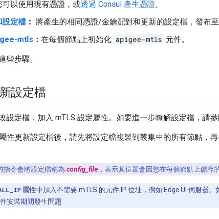
您可以使用現有憑證，或
透過 Consul 產生憑證
。
和設定檔
：
將產生的相同憑證/金鑰配對和更新的設定檔，發布
gee-mtls
：
在每個節點上初始化
apigee-mtls
元件。
這些步驟。
更新設定檔
改設定檔，加入 mTLS 設定屬性。如要進一步瞭解設定檔，請參
 相關屬性更新設定檔後，請先將設定檔複製到叢集中的所有節點，
的指令會將設定檔稱為
config_file
，表示其位置會因您在每個節點上儲存
ALL_IP
屬性中加入不需要 mTLS 的元件 IP 位址，例如 Edge UI 伺服
件安裝期間發生問題