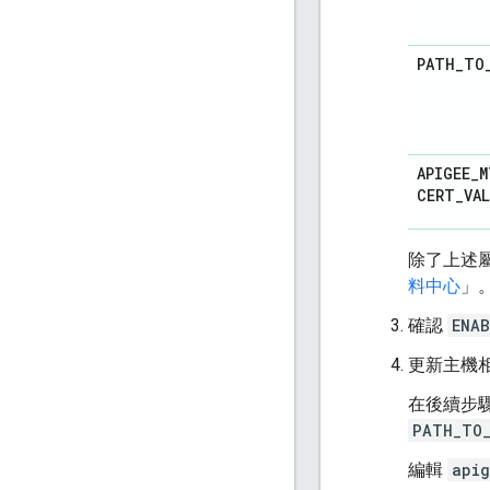
PATH
_
TO
APIGEE
_
M
CERT
_
VA
除了上述屬
料中心
」
確認
ENAB
更新主機相
在後續步
PATH_TO_
編輯
apig