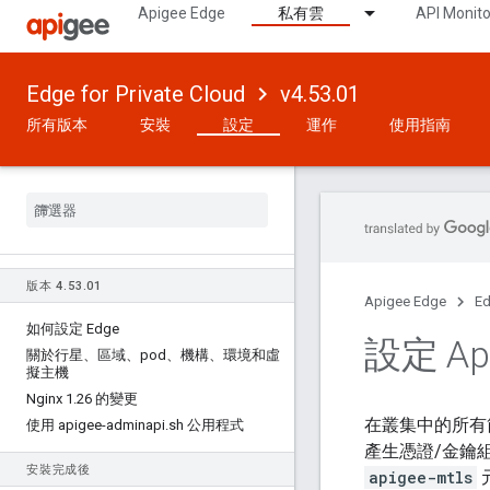
Apigee Edge
私有雲
API Monito
Edge for Private Cloud
v4.53.01
所有版本
安裝
設定
運作
使用指南
版本 4
.
53
.
01
Apigee Edge
Ed
如何設定 Edge
設定 Api
關於行星、區域、pod、機構、環境和虛
擬主機
Nginx 1
.
26 的變更
在叢集中的所有節
使用 apigee-adminapi
.
sh 公用程式
產生憑證/金鑰
安裝完成後
apigee-mtls