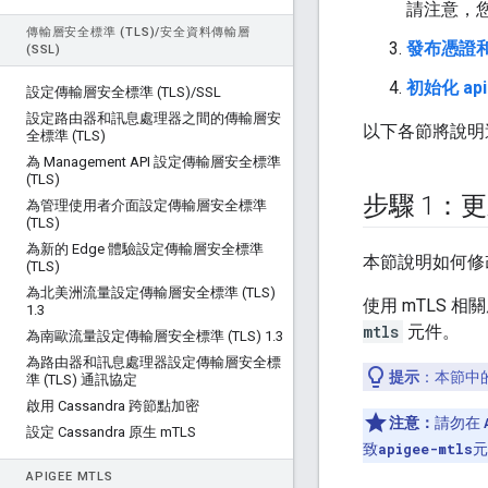
請注意，
傳輸層安全標準 (TLS)
/
安全資料傳輸層
發布憑證
(SSL)
初始化 api
設定傳輸層安全標準 (TLS)
/
SSL
設定路由器和訊息處理器之間的傳輸層安
以下各節將說明
全標準 (TLS)
為 Management API 設定傳輸層安全標準
(TLS)
步驟 1：
為管理使用者介面設定傳輸層安全標準
(TLS)
為新的 Edge 體驗設定傳輸層安全標準
本節說明如何修
(TLS)
為北美洲流量設定傳輸層安全標準 (TLS)
使用 mTLS
1
.
3
mtls
元件。
為南歐流量設定傳輸層安全標準 (TLS) 1
.
3
為路由器和訊息處理器設定傳輸層安全標
提示
：本節中
準 (TLS) 通訊協定
啟用 Cassandra 跨節點加密
注意：
請勿在
設定 Cassandra 原生 m
TLS
致
apigee-mtls
元
APIGEE M
TLS