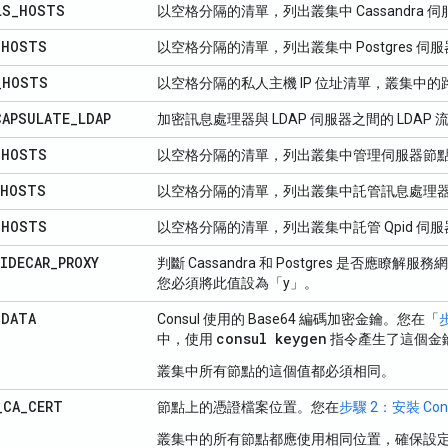
LS
_
HOSTS
以空格分隔的清單，列出叢集中 Cassandra 伺
_
HOSTS
以空格分隔的清單，列出叢集中 Postgres 伺服
_
HOSTS
以空格分隔的私人主機 IP 位址清單，叢集中
CAPSULATE
_
LDAP
加密訊息處理器與 LDAP 伺服器之間的 LDAP
_
HOSTS
以空格分隔的清單，列出叢集中管理伺服器節點的
HOSTS
以空格分隔的清單，列出叢集中託管訊息處理器的
_
HOSTS
以空格分隔的清單，列出叢集中託管 Qpid 伺服
IDECAR
_
PROXY
判斷 Cassandra 和 Postgres 是否應瞭解服務
您必須將此值設為「y」。
_
DATA
Consul 使用的 Base64 編碼加密金鑰。您在「
consul keygen
中，使用
指令產生了這個金
叢集中所有節點的這個值都必須相同。
_
CA
_
CERT
節點上的憑證檔案位置。您在
步驟 2：安裝 Co
叢集中的所有節點都應使用相同位置，確保設