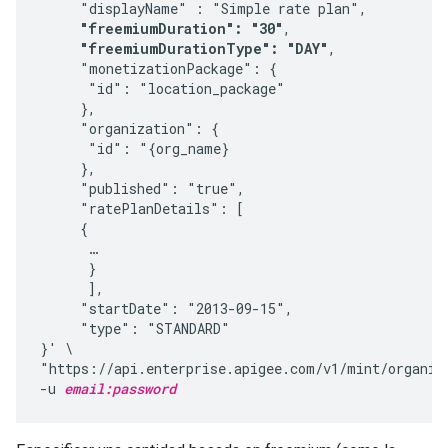
     "displayName" : "Simple rate plan",

"freemiumDuration": "30"
,

"freemiumDurationType": "DAY"
,

     "monetizationPackage": {

      "id": "location_package"

     },

     "organization": {

      "id": "{org_name}

     },

     "published": "true",

     "ratePlanDetails": [

     {

      …

      }

      ],

     "startDate": "2013-09-15",

     "type": "STANDARD"

}' \

"https://api.enterprise.apigee.com/v1/mint/organiz
-u 
email:password