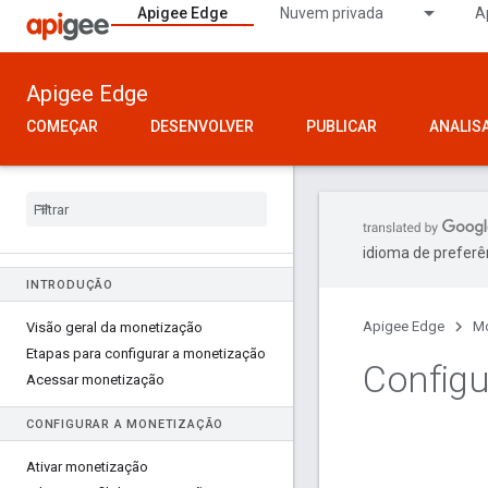
Apigee Edge
Nuvem privada
A
Apigee Edge
COMEÇAR
DESENVOLVER
PUBLICAR
ANALIS
idioma de preferê
INTRODUÇÃO
Apigee Edge
Mo
Visão geral da monetização
Etapas para configurar a monetização
Configu
Acessar monetização
CONFIGURAR A MONETIZAÇÃO
Ativar monetização