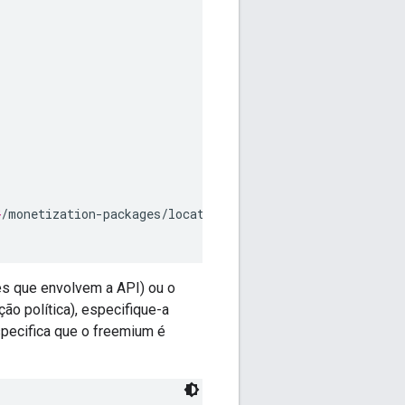
}
/monetization-packages/location_package/rate-plans" \

s que envolvem a API) ou o
ão política), especifique-a
pecifica que o freemium é