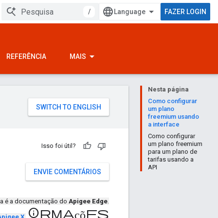
/
FAZER LOGIN
REFERÊNCIA
MAIS
Nesta página
Como configurar
um plano
freemium usando
a interface
Como configurar
um plano freemium
Isso foi útil?
para um plano de
tarifas usando a
API
ENVIE COMENTÁRIOS
ta é a documentação do
Apigee Edge
.
informações
Apigee X
.