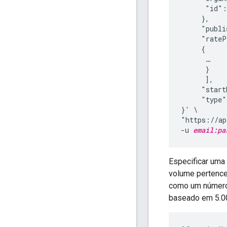
      "id":
     },

     "publi
     "rateP
     {

      …

      }

      ],

     "start
     "type"
}' \

"https://ap
-u 
email:pa
Especificar uma
volume pertencen
como um número 
baseado em 5.0