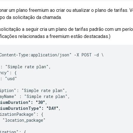
onar um plano freemium ao criar ou atualizar o plano de tarifas.
po da solicitação da chamada.
olicitação a seguir cria um plano de tarifas padrão com um per
ificações relacionadas a freemium estão destacadas.)
Content-Type:application/json" -X POST -d \

: "Simple rate plan",

ncy": {

: "usd"

iption": "Simple rate plan",

ayName" : "Simple rate plan",

iumDuration": "30"
,

miumDurationType": "DAY"
,

izationPackage": {

 "location_package"

ization": {
