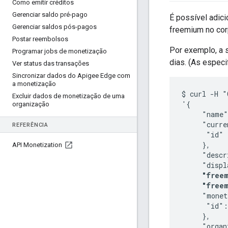
Como emitir créditos
Gerenciar saldo pré-pago
É possível adici
Gerenciar saldos pós-pagos
freemium no cor
Postar reembolsos
Por exemplo, a s
Programar jobs de monetização
dias. (As espec
Ver status das transações
Sincronizar dados do Apigee Edge com
a monetização
$ curl -H "
Excluir dados de monetização de uma
'{

organização
     "name"
     "curre
REFERÊNCIA
      "id" 
     },

API Monetization
     "descr
     "displ
"freem
"free
     "monet
      "id":
     },

     "organ