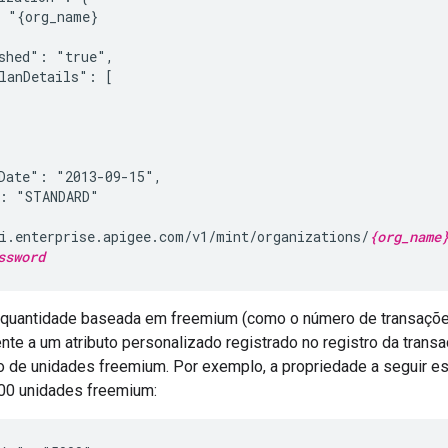
 "{org_name}

shed": "true",

lanDetails": [

Date": "2013-09-15",

: "STANDARD"

i.enterprise.apigee.com/v1/mint/organizations/
{org_name
ssword
 quantidade baseada em freemium (como o número de transaçõe
te a um atributo personalizado registrado no registro da transaç
de unidades freemium. Por exemplo, a propriedade a seguir es
00 unidades freemium: