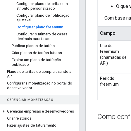
Configurar plano de tarifa com
O que v
atributo personalizado
Configurar plano de notificação
Com base na
ajustável
Configurar plano freemium
Campo
Configurar o número de casas
decimais para taxas
Uso do
Publicar planos de tarifas
Freemium
Criar planos de tarifas futuros
(chamadas de
Expirar um plano de tarifação
API)
publicado
Planos de tarifas de compra usando a
API
Período
Configurar a monetização no portal do
freemium
desenvolvedor
GERENCIAR MONETIZAÇÃO
Gerenciar empresas e desenvolvedores
Como confi
Criar relatórios
Fazer ajustes de faturamento