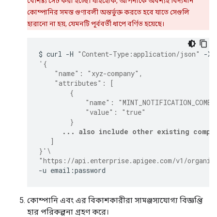
বৈশিষ্ট্য সেট করা হচ্ছে। যাইহোক, আপনাকে অবশ্যই বিদ্যমান
কোম্পানির সমস্ত গুণাবলী অন্তর্ভুক্ত করতে হবে যাতে সেগুলি
হারানো না হয়, যেমনটি পূর্ববর্তী ধাপে বর্ণিত হয়েছে।
$
curl
-H
"Content-Type:application/json"
-X
'{
    "name": "xyz-company",
    "attributes": [
        {
            "name": "MINT_NOTIFICATION_COMBI
            "value": "true"
        }
... also include other existing compa
   ]
}'
\
"https://api.enterprise.apigee.com/v1/organiz
-u
email:password
কোম্পানি এবং এর বিকাশকারীরা সামঞ্জস্যযোগ্য বিজ্ঞপ্তি
হার পরিকল্পনা গ্রহণ করে।