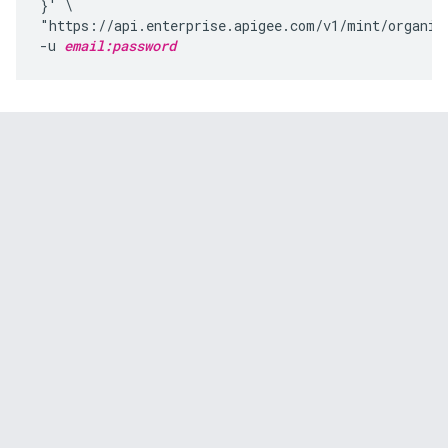
}' \

"https://api.enterprise.apigee.com/v1/mint/organiz
-u 
email:password