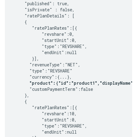
     "published": true,

     "isPrivate" : false,

     "ratePlanDetails": [

     {

        "ratePlanRates":[{

            "revshare":0,

            "startUnit":0,

            "type":"REVSHARE",

            "endUnit":null

        }],

       "revenueType":"NET",

       "type":"REVSHARE"

       "currency":{...},

"product":{"id":"product1","displayName":
       "customPaymentTerm":false

     },

     {

        "ratePlanRates":[{

            "revshare":10,

            "startUnit":0,

            "type":"REVSHARE",

            "endUnit":null
