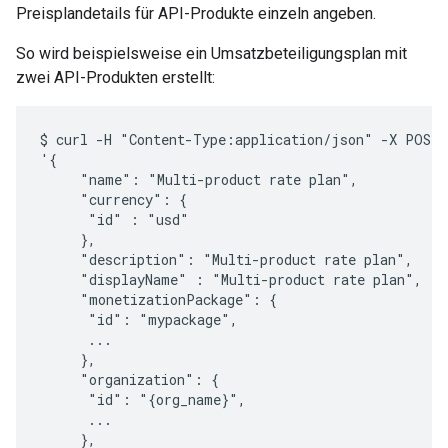
Preisplandetails für API-Produkte einzeln angeben.
So wird beispielsweise ein Umsatzbeteiligungsplan mit
zwei API-Produkten erstellt:
$ curl -H "Content-Type:application/json" -X POST -
'{

     "name": "Multi-product rate plan",

     "currency": {

      "id" : "usd"

     },

     "description": "Multi-product rate plan",

     "displayName" : "Multi-product rate plan",

     "monetizationPackage": {

      "id": "mypackage",

      ...

     },

     "organization": {

      "id": "{org_name}",

      ...

     },
