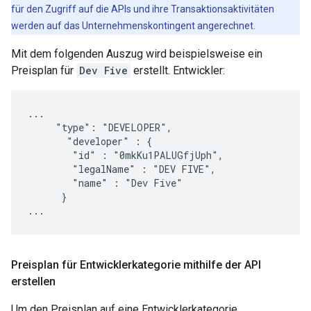
für den Zugriff auf die APIs und ihre Transaktionsaktivitäten
werden auf das Unternehmenskontingent angerechnet.
Mit dem folgenden Auszug wird beispielsweise ein
Preisplan für
Dev Five
erstellt. Entwickler:
...

     "type": "DEVELOPER",

       "developer" : {

        "id" : "0mkKu1PALUGfjUph",

        "legalName" : "DEV FIVE",

        "name" : "Dev Five"

      }

Preisplan für Entwicklerkategorie mithilfe der API
erstellen
Um den Preisplan auf eine Entwicklerkategorie