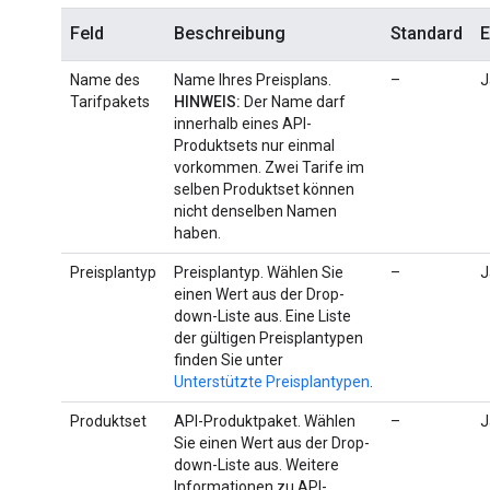
Feld
Beschreibung
Standard
E
Name des
Name Ihres Preisplans.
–
J
Tarifpakets
HINWEIS:
Der Name darf
innerhalb eines API-
Produktsets nur einmal
vorkommen. Zwei Tarife im
selben Produktset können
nicht denselben Namen
haben.
Preisplantyp
Preisplantyp. Wählen Sie
–
J
einen Wert aus der Drop-
down-Liste aus. Eine Liste
der gültigen Preisplantypen
finden Sie unter
Unterstützte Preisplantypen
.
Produktset
API-Produktpaket. Wählen
–
J
Sie einen Wert aus der Drop-
down-Liste aus. Weitere
Informationen zu API-