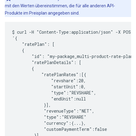
mit den Werten übereinstimmen, die für alle anderen API-
Produkte im Preisplan angegeben sind.
$ curl -H "Content-Type:application/json" -X POST -
'{

    "ratePlan": [

    {

        "id": "my-package_multi-product-rate-plan",
        "ratePlanDetails": [

        {

            "ratePlanRates":[{

                "revshare":20,

                "startUnit":0,

                "type":"REVSHARE",

                "endUnit":null

             }],

             "revenueType":"NET",

             "type":"REVSHARE"

             "currency":{...},

             "customPaymentTerm":false

         }]
