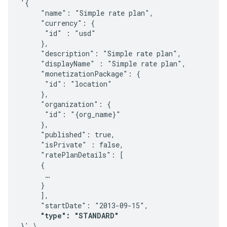
'{

     "name": "Simple rate plan",

     "currency": {

      "id" : "usd"

     },

     "description": "Simple rate plan",

     "displayName" : "Simple rate plan",

     "monetizationPackage": {

      "id": "location"

     },

     "organization": {

      "id": "{org_name}"

     },

     "published": true,

     "isPrivate" : false,

     "ratePlanDetails": [

     {

      …

     }

     ],

     "startDate": "2013-09-15",

"type": "STANDARD"
}' \
