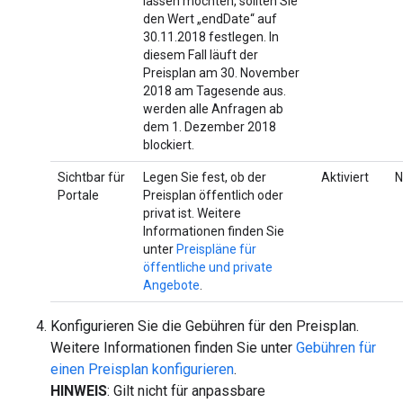
lassen möchten, sollten Sie
den Wert „endDate“ auf
30.11.2018 festlegen. In
diesem Fall läuft der
Preisplan am 30. November
2018 am Tagesende aus.
werden alle Anfragen ab
dem 1. Dezember 2018
blockiert.
Sichtbar für
Legen Sie fest, ob der
Aktiviert
N
Portale
Preisplan öffentlich oder
privat ist. Weitere
Informationen finden Sie
unter
Preispläne für
öffentliche und private
Angebote
.
Konfigurieren Sie die Gebühren für den Preisplan.
Weitere Informationen finden Sie unter
Gebühren für
einen Preisplan konfigurieren
.
HINWEIS
: Gilt nicht für anpassbare