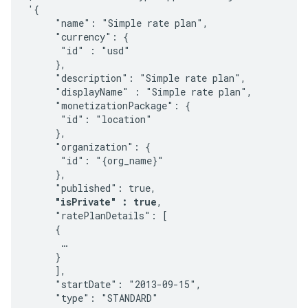
'{

     "name": "Simple rate plan",

     "currency": {

      "id" : "usd"

     },

     "description": "Simple rate plan",

     "displayName" : "Simple rate plan",

     "monetizationPackage": {

      "id": "location"

     },

     "organization": {

      "id": "{org_name}"

     },

     "published": true,

"isPrivate" : true
,

     "ratePlanDetails": [

     {

      …

     }

     ],

     "startDate": "2013-09-15",

     "type": "STANDARD"
