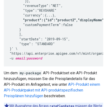
        }],

       "revenueType":"NET",

       "type":"REVSHARE"

       "currency":{...},

"product":{"id":"product2","displayName":
       "customPaymentTerm":false

     }

     ],

     "startDate": "2019-09-15",

     "type": "STANDARD"

}' \

"https://api.enterprise.apigee.com/v1/mint/organiz
-u 
email:password
Um dem
my-package
API-Produktset ein API-Produkt
hinzuzufügen, müssen Sie die Preisplandetails für das
API-Produkt im Anfragetext, wie unter
API-Produkt einem
API-Produktpaket mit API-produktspezifischen
Preisplänen hinzufügen
beschrieben.
Mit Ausnahme des Arrays
ratePlanRates
müssen die Werte