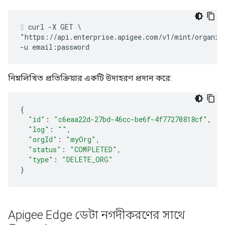
curl -X GET \

"https://api.enterprise.apigee.com/v1/mint/organiza
নিম্নলিখিত প্রতিক্রিয়ার একটি উদাহরণ প্রদান করে:
{
"id"
:
"c6eaa22d-27bd-46cc-be6f-4f77270818cf"
,
"log"
:
""
,
"orgId"
:
"myOrg"
,
"status"
:
"COMPLETED"
,
"type"
:
"DELETE_ORG"
}
Apigee Edge ডেটা নগদীকরণের সাথে