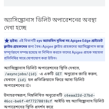
অ্যাসিঙ্ক্রোনাস ডিলিট অপারেশনের অবস্থা
দেখা হচ্ছে
দ্রষ্টব্য:
এই বিভাগটি
sys অ্যাডমিন সুবিধা সহ Apigee Edge প্রাইভেট
ক্লাউড গ্রাহকদের
জন্য বৈধ। Apigee ক্লাউড গ্রাহকদের অ্যাসিঙ্ক্রোনাস কাজ
সম্পূর্ণরূপে সম্পন্ন হয়েছে তা নিশ্চিত করতে তাদের Apigee গ্রাহক সহায়তা
প্রতিনিধির সাথে যোগাযোগ করা উচিত।
অ্যাসিঙ্ক্রোনাস ডিলিট অপারেশনের স্থিতি দেখতে,
/asyncjobs/{id}
-এ একটি
GET
অনুরোধ জারি করুন,
যেখানে
{id}
হল প্রতিক্রিয়াতে ফিরে আসা ডিলিট
অপারেশনের ID।
উদাহরণস্বরূপ, নিম্নলিখিত অনুরোধটি
c6eaa22d-27bd-
46cc-be6f-4f77270818cf
আইডি সহ অ্যাসিঙ্ক্রোনাস ডিলিট
অপারেশনের স্থিতি প্রদর্শন করে: