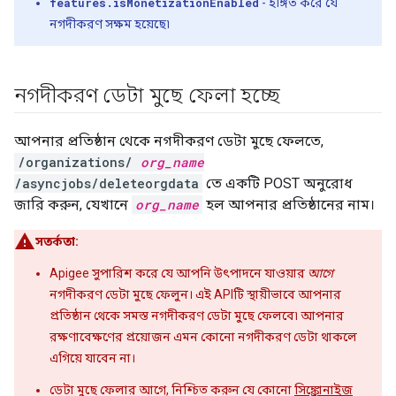
features.isMonetizationEnabled
- ইঙ্গিত করে যে
নগদীকরণ সক্ষম হয়েছে৷
নগদীকরণ ডেটা মুছে ফেলা হচ্ছে
আপনার প্রতিষ্ঠান থেকে নগদীকরণ ডেটা মুছে ফেলতে,
/organizations/
org_name
/asyncjobs/deleteorgdata
তে একটি POST অনুরোধ
জারি করুন, যেখানে
org_name
হল আপনার প্রতিষ্ঠানের নাম।
সতর্কতা:
Apigee সুপারিশ করে যে আপনি উৎপাদনে যাওয়ার
আগে
নগদীকরণ ডেটা মুছে ফেলুন। এই APIটি স্থায়ীভাবে আপনার
প্রতিষ্ঠান থেকে সমস্ত নগদীকরণ ডেটা মুছে ফেলবে৷ আপনার
রক্ষণাবেক্ষণের প্রয়োজন এমন কোনো নগদীকরণ ডেটা থাকলে
এগিয়ে যাবেন না।
ডেটা মুছে ফেলার আগে, নিশ্চিত করুন যে কোনো
সিঙ্ক্রোনাইজ