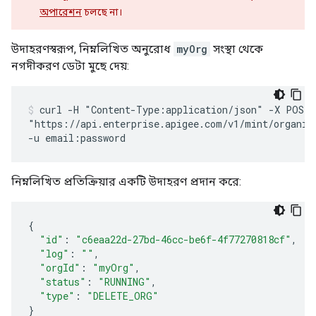
অপারেশন
চলছে না।
উদাহরণস্বরূপ, নিম্নলিখিত অনুরোধ
myOrg
সংস্থা থেকে
নগদীকরণ ডেটা মুছে দেয়:
curl -H "Content-Type:application/json" -X POST \
"https://api.enterprise.apigee.com/v1/mint/organiza
নিম্নলিখিত প্রতিক্রিয়ার একটি উদাহরণ প্রদান করে:
{
"id"
:
"c6eaa22d-27bd-46cc-be6f-4f77270818cf"
,
"log"
:
""
,
"orgId"
:
"myOrg"
,
"status"
:
"RUNNING"
,
"type"
:
"DELETE_ORG"
}