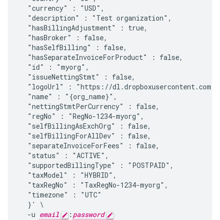
  "currency" : "USD",

  "description" : "Test organization",

  "hasBillingAdjustment" : true,

  "hasBroker" : false,

  "hasSelfBilling" : false,

  "hasSeparateInvoiceForProduct" : false,

  "id" : "myorg",

  "issueNettingStmt" : false,

  "logoUrl" : "https://dl.dropboxusercontent.com/u
  "name" : "{org_name}",

  "nettingStmtPerCurrency" : false,

  "regNo" : "RegNo-1234-myorg",

  "selfBillingAsExchOrg" : false,

  "selfBillingForAllDev" : false,

  "separateInvoiceForFees" : false,

  "status" : "ACTIVE",

  "supportedBillingType" : "POSTPAID",

  "taxModel" : "HYBRID",

  "taxRegNo" : "TaxRegNo-1234-myorg",

  "timezone" : "UTC"

  }' \

  -u 
email
:
password