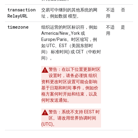
transaction
交易可中继到的其他系统的网
不适
否
Relay
URL
址，例如数据 模型。
用
timezone
组织运营的时区标识符，例如
不适
是
America/New_York 或
用
Europe/Paris。时区缩写，例
如 UTC、EST（美国东部时
间） 标准时间) 或 CET（中欧时
间）。
警告
：在以下位置更新时区
设置时，请务必谨慎 组织
资料更改时区设置可能会影响
基于日期和时间 事件，例如价
格方案何时开始和结束，以及
何时发送通知。
警告
：系统不支持 EEST 时
区。请改用世界协调时间
(UTC)。