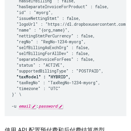
  "hasSelfBilling" : false, 

  "hasSeparateInvoiceForProduct" : false,

  "id" : "myorg", 

  "issueNettingStmt" : false, 

  "logoUrl" : "https://dl.dropboxusercontent.com/u
  "name" : "{org_name}", 

  "nettingStmtPerCurrency" : false, 

  "regNo" : "RegNo-1234-myorg", 

  "selfBillingAsExchOrg" : false, 

  "selfBillingForAllDev" : false, 

  "separateInvoiceForFees" : false, 

  "status" : "ACTIVE", 

  "supportedBillingType" : "POSTPAID",

"taxModel" : "HYBRID",
  "taxRegNo" : "TaxRegNo-1234-myorg", 

  "timezone" : "UTC" 

}' \

-u 
email
:
password
使用 API 配置预付费和后付费结算类型