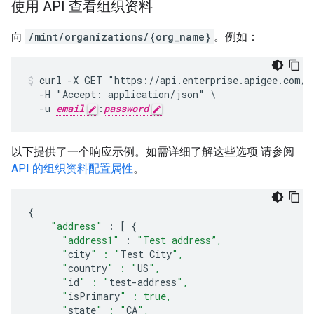
使用 API 查看组织资料
向
/mint/organizations/{org_name}
。例如：
curl -X GET "https://api.enterprise.apigee.com/v1
  -H "Accept: application/json" \

  -u 
email
:
password
以下提供了一个响应示例。如需详细了解这些选项 请参阅
API 的组织资料配置属性
。
{
"address"
:
[
{
"address1"
:
"Test address”,
      "
city
" : "
Test
City
",
      "
country
" : "
US
",
      "
id
" : "
test
-
address
",
      "
isPrimary
" : true,
      "
state
" : "
CA
",