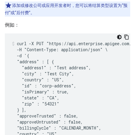
添加或修改公司或应用开发者时，您可以将结算类型设置为“预
付”或“后付费”。
例如：
curl -X PUT "https://api.enterprise.apigee.com/v1
  -H "Content-Type: application/json" \

  -d '{

  "address" : [ {

    "address1" : "Test address",

    "city" : "Test City",

    "country" : "US",

    "id" : "corp-address",

    "isPrimary" : true,

    "state" : "CA",

    "zip" : "54321"

  } ],

  "approveTrusted" : false,

  "approveUntrusted" : false,

  "billingCycle" : "CALENDAR_MONTH",

  "country" : "US",
