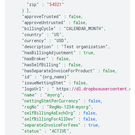
      "
zip
" : "
54321
"
    } ],
    "
approveTrusted
" : false,
    "
approveUntrusted
" : false,
    "
billingCycle
" : "
CALENDAR_MONTH
",
    "
country
" : "
US
",
    "
currency
" : "
USD
",
    "
description
" : "
Test
organization
",
    "
hasBillingAdjustment
" : true,
    "
hasBroker
" : false,
    "
hasSelfBilling
" : false,
    "
hasSeparateInvoiceForProduct
" : false,
    "
id
" : "
{
org_name
}
"
    "
issueNettingStmt
" : false,
    "
logoUrl
" : "
https
:
//dl.dropboxusercontent.c
"name"
:
"myorg"
,
"nettingStmtPerCurrency"
:
false
,
"regNo"
:
"RegNo-1234-myorg"
,
"selfBillingAsExchOrg"
:
false
,
"selfBillingForAllDev"
:
false
,
"separateInvoiceForFees"
:
true
,
"status"
:
"ACTIVE"
,