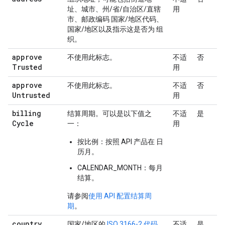
址、城市、州/省/自治区/直辖
用
市、邮政编码 国家/地区代码、
国家/地区以及指示这是否为 组
织。
approve
不使用此标志。
不适
否
Trusted
用
approve
不使用此标志。
不适
否
Untrusted
用
billing
结算周期。可以是以下值之
不适
是
Cycle
一：
用
按比例：按照 API 产品在 日
历月。
CALENDAR_MONTH：每月
结算。
请参阅
使用 API 配置结算周
期
。
country
国家/地区的
ISO 3166-2 代码
不适
是