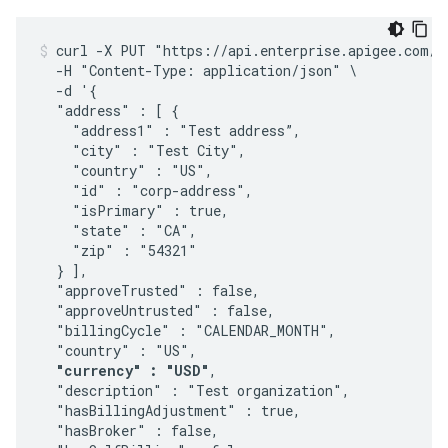
curl -X PUT "https://api.enterprise.apigee.com/v1
  -H "Content-Type: application/json" \

  -d '{

  "address" : [ { 

    "address1" : "Test address”,

    "city" : "Test City",

    "country" : "US",

    "id" : "corp-address",

    "isPrimary" : true,

    "state" : "CA",

    "zip" : "54321"

  } ], 

  "approveTrusted" : false, 

  "approveUntrusted" : false, 

  "billingCycle" : "CALENDAR_MONTH", 

  "country" : "US", 

"currency" : "USD"
, 

  "description" : "Test organization", 

  "hasBillingAdjustment" : true, 

  "hasBroker" : false, 
