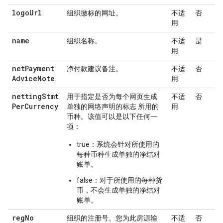
logo
Url
组织徽标的网址。
不适
否
用
name
组织名称。
不适
是
用
net
Payment
净付款建议备注。
不适
否
Advice
Note
用
netting
Stmt
用于指定是否为每个网页生成
不适
否
Per
Currency
单独的网络声明的标志 所用的
用
币种。该值可以是以下任何一
项：
true：系统会针对所使用的
每种币种生成单独的净结对
账单。
false：对于所使用的每种货
币，不会生成单独的净结对
账单。
reg
No
组织的注册号。您为此房源输
不适
否