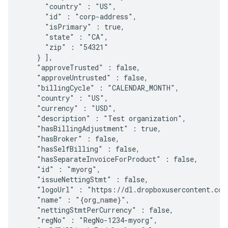
      "country" : "US",

      "id" : "corp-address",

      "isPrimary" : true,

      "state" : "CA",

      "zip" : "54321"

    } ],

    "approveTrusted" : false,

    "approveUntrusted" : false,

    "billingCycle" : "CALENDAR_MONTH",

    "country" : "US",

    "currency" : "USD",

    "description" : "Test organization",

    "hasBillingAdjustment" : true,

    "hasBroker" : false,

    "hasSelfBilling" : false,

    "hasSeparateInvoiceForProduct" : false,

    "id" : "myorg",

    "issueNettingStmt" : false,

    "logoUrl" : "https://dl.dropboxusercontent.com
    "name" : "{org_name}",

    "nettingStmtPerCurrency" : false,

    "regNo" : "RegNo-1234-myorg",
