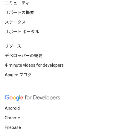
コミュニティ
サポートの概要
ステータス
サポート ポータル
リソース
デベロッパーの概要
4-minute videos for developers
Apigee ブログ
Android
Chrome
Firebase