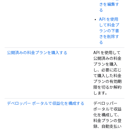
きを編集す
る
API を使用
して料金プ
ランの下書
きを削除す
る
公開済みの料金プランを購入する
API を使用して
公開済みの料金
プランを購入
し、必要に応じ
て購入した料金
プランの有効期
限を切るか解約
します。
デベロッパー ポータルで収益化を構成する
デベロッパー
ポータルで収益
化を構成して、
料金プランの登
録、自動支払い