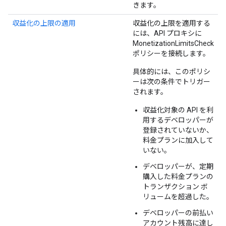
きます。
収益化の上限の適用
収益化の上限を適用する
には、API プロキシに
MonetizationLimitsCheck
ポリシーを接続します。
具体的には、このポリシ
ーは次の条件でトリガー
されます。
収益化対象の API を利
用するデベロッパーが
登録されていないか、
料金プランに加入して
いない。
デベロッパーが、定期
購入した料金プランの
トランザクション ボ
リュームを超過した。
デベロッパーの前払い
アカウント残高に達し