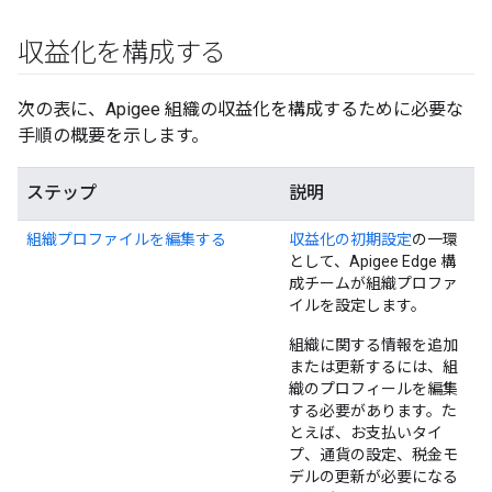
収益化を構成する
次の表に、Apigee 組織の収益化を構成するために必要な
手順の概要を示します。
ステップ
説明
組織プロファイルを編集する
収益化の初期設定
の一環
として、Apigee Edge 構
成チームが組織プロファ
イルを設定します。
組織に関する情報を追加
または更新するには、組
織のプロフィールを編集
する必要があります。た
とえば、お支払いタイ
プ、通貨の設定、税金モ
デルの更新が必要になる