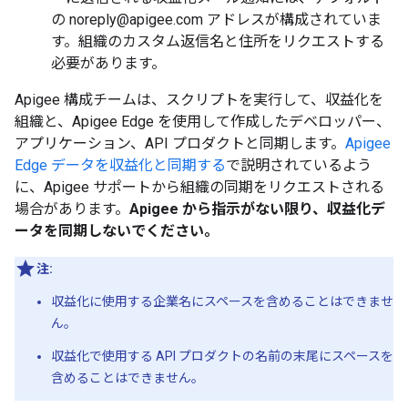
の noreply@apigee.com アドレスが構成されていま
す。組織のカスタム返信名と住所をリクエストする
必要があります。
Apigee 構成チームは、スクリプトを実行して、収益化を
組織と、Apigee Edge を使用して作成したデベロッパー、
アプリケーション、API プロダクトと同期します。
Apigee
Edge データを収益化と同期する
で説明されているよう
に、Apigee サポートから組織の同期をリクエストされる
場合があります。
Apigee から指示がない限り、収益化デ
ータを同期しないでください。
注:
収益化に使用する企業名にスペースを含めることはできませ
ん。
収益化で使用する API プロダクトの名前の末尾にスペースを
含めることはできません。