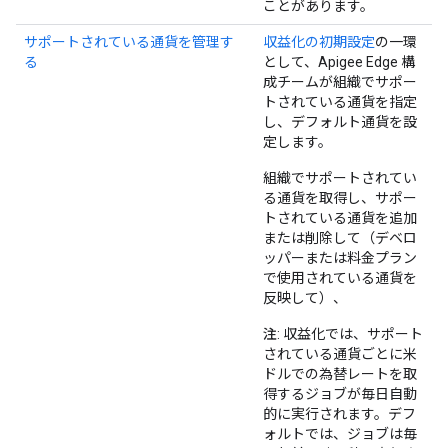
ことがあります。
サポートされている通貨を管理す
収益化の初期設定
の一環
る
として、Apigee Edge 構
成チームが組織でサポー
トされている通貨を指定
し、デフォルト通貨を設
定します。
組織でサポートされてい
る通貨を取得し、サポー
トされている通貨を追加
または削除して（デベロ
ッパーまたは料金プラン
で使用されている通貨を
反映して）、
注
: 収益化では、サポート
されている通貨ごとに米
ドルでの為替レートを取
得するジョブが毎日自動
的に実行されます。デフ
ォルトでは、ジョブは毎