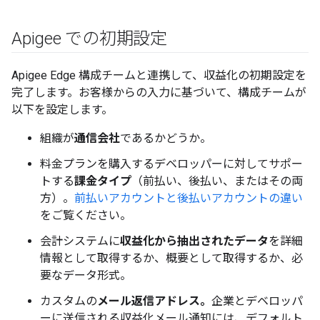
Apigee での初期設定
Apigee Edge 構成チームと連携して、収益化の初期設定を
完了します。お客様からの入力に基づいて、構成チームが
以下を設定します。
組織が
通信会社
であるかどうか。
料金プランを購入するデベロッパーに対してサポー
トする
課金タイプ
（前払い、後払い、またはその両
方）。
前払いアカウントと後払いアカウントの違い
をご覧ください。
会計システムに
収益化から抽出されたデータ
を詳細
情報として取得するか、概要として取得するか、必
要なデータ形式。
カスタムの
メール返信アドレス。
企業とデベロッパ
ーに送信される収益化メール通知には、デフォルト