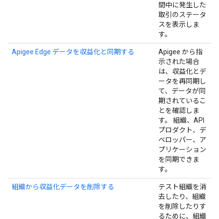
間中に発生した
取引のステータ
スを表示しま
す。
Apigee Edge データを収益化と同期する
Apigee から指
示された場合
は、収益化とデ
ータを再同期し
て、データが同
期されているこ
とを確認しま
す。 組織、API
プロダクト、デ
ベロッパー、ア
プリケーション
を同期できま
す。
組織から収益化データを削除する
テスト組織を消
去したり、組織
を削除したりす
るために、組織