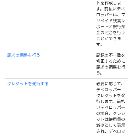
トを作成しま
す。前払いデベ
ロッパーは、プ
リペイド残高レ
ポートと銀行預
金の照合を行う
ことができま
す。
請求の調整を行う
記録の不一致を
修正するために
請求の調整を行
う。
クレジットを発行する
必要に応じて、
デベロッパー
クレジットを発
行します。前払
いデベロッパー
の場合、クレジ
ットは使用量の
減少として表示
され、デベロッ