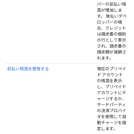
パーの前払い残
高が増加しま
す。 後払いデベ
ロッパーの場
合、クレジット
は請求書の個別
の行として表示
され、請求書の
請求額が減額さ
れます。
前払い残高を管理する
現在のプリペイ
ド アカウント
の残高を表示
し、プリペイド
アカウントにチ
ャージするか、
サードパーティ
の決済プロバイ
ダを使用して自
動チャージを設
定します。