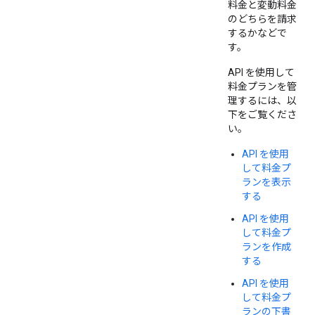
料金と変動料金
のどちらを請求
するかなどで
す。
API を使用して
料金プランを管
理するには、以
下をご覧くださ
い。
API を使用
して料金プ
ランを表示
する
API を使用
して料金プ
ランを作成
する
API を使用
して料金プ
ランの下書