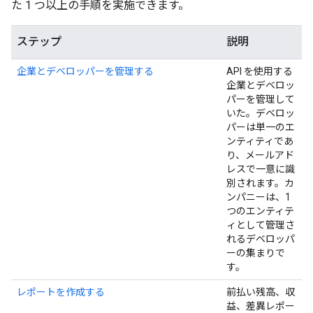
た 1 つ以上の手順を実施できます。
ステップ
説明
企業とデベロッパーを管理する
API を使用する
企業とデベロッ
パーを管理して
いた。デベロッ
パーは単一のエ
ンティティであ
り、メールアド
レスで一意に識
別されます。カ
ンパニーは、1
つのエンティテ
ィとして管理さ
れるデベロッパ
ーの集まりで
す。
レポートを作成する
前払い残高、収
益、差異レポー