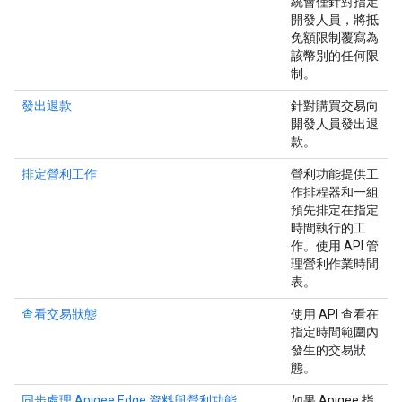
統會僅針對指定
開發人員，將抵
免額限制覆寫為
該幣別的任何限
制。
發出退款
針對購買交易向
開發人員發出退
款。
排定營利工作
營利功能提供工
作排程器和一組
預先排定在指定
時間執行的工
作。使用 API 管
理營利作業時間
表。
查看交易狀態
使用 API 查看在
指定時間範圍內
發生的交易狀
態。
同步處理 Apigee Edge 資料與營利功能
如果 Apigee 指