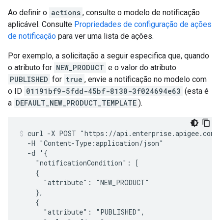
Ao definir o
actions
, consulte o modelo de notificação
aplicável. Consulte
Propriedades de configuração de ações
de notificação
para ver uma lista de ações.
Por exemplo, a solicitação a seguir especifica que, quando
o atributo for
NEW_PRODUCT
e o valor do atributo
PUBLISHED
for
true
, envie a notificação no modelo com
o ID
01191bf9-5fdd-45bf-8130-3f024694e63
(esta é
a
DEFAULT_NEW_PRODUCT_TEMPLATE
).
curl -X POST "https://api.enterprise.apigee.com/
  -H "Content-Type:application/json"

  -d '{

    "notificationCondition": [

    {

      "attribute": "NEW_PRODUCT"

    },

    {

      "attribute": "PUBLISHED",
