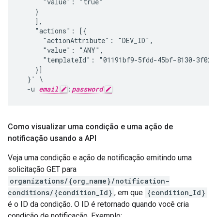
      "value": "true"

    }

    ],

    "actions": [{

      "actionAttribute": "DEV_ID",

      "value": "ANY",

      "templateId": "01191bf9-5fdd-45bf-8130-3f0246
    }]

  }' \

  -u 
email
:
password
Como visualizar uma condição e uma ação de
notificação usando a API
Veja uma condição e ação de notificação emitindo uma
solicitação GET para
organizations/{org_name}/notification-
conditions/{condition_Id}
, em que
{condition_Id}
é o ID da condição. O ID é retornado quando você cria
condição de notificação. Exemplo: