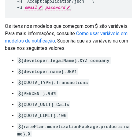
  -H "Accept:application/json"  \

  -u 
email
:
password
Os itens nos modelos que começam com $ são variáveis.
Para mais informações, consulte
Como usar variáveis em
modelos de notificação
. Suponha que as variáveis na com
base nos seguintes valores:
${developer.legalName}.XYZ company
${developer.name}.DEV1
${QUOTA_TYPE}.Transactions
${PERCENT}.90%
${QUOTA_UNIT}.Calls
${QUOTA_LIMIT}.100
${ratePlan.monetizationPackage.products.na
me}.X