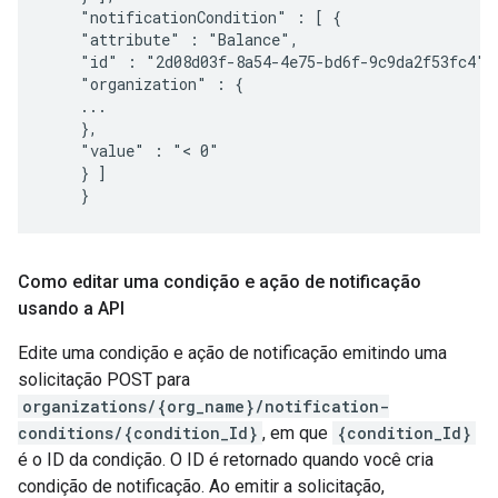
    "notificationCondition" : [ {

    "attribute" : "Balance",

    "id" : "2d08d03f-8a54-4e75-bd6f-9c9da2f53fc4",

    "organization" : {

    ...

    },

    "value" : "< 0"

    } ]

    }
Como editar uma condição e ação de notificação
usando a API
Edite uma condição e ação de notificação emitindo uma
solicitação POST para
organizations/{org_name}/notification-
conditions/{condition_Id}
, em que
{condition_Id}
é o ID da condição. O ID é retornado quando você cria
condição de notificação. Ao emitir a solicitação,