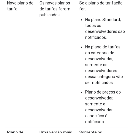
Novo plano de
Os novos planos
Se o plano de tarifação
tarifa
de tarifas foram
for:
publicados
No plano Standard,
todos os
desenvolvedores são
notificados.
No plano de tarifas
da categoria de
desenvolvedor,
somente os
desenvolvedores
dessa categoria vão
ser notificados.
Plano de preços do
desenvolvedor,
somente o
desenvolvedor
específico é
notificado.
Plano de
Uma versão mais
Somente os