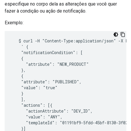
especifique no corpo dela as alterações que você quer
fazer à condição ou ação de notificação.
Exemplo:
   $ curl -H "Content-Type:application/json" -X POS
    ' {

    "notificationCondition": [

    {

      "attribute": "NEW_PRODUCT"

    },

    {

    "attribute": "PUBLISHED",

    "value": "true"

    }

    ],

    "actions": [{

      "actionAttribute": "DEV_ID",

      "value": "ANY",

      "templateId": "01191bf9-5fdd-45bf-8130-3f0246
    }]
