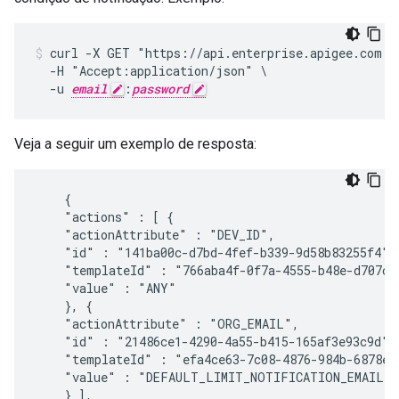
curl -X GET "https://api.enterprise.apigee.com /v
  -H "Accept:application/json" \

  -u 
email
:
password
Veja a seguir um exemplo de resposta:
    {

    "actions" : [ {

    "actionAttribute" : "DEV_ID",

    "id" : "141ba00c-d7bd-4fef-b339-9d58b83255f4",

    "templateId" : "766aba4f-0f7a-4555-b48e-d707c48
    "value" : "ANY"

    }, {

    "actionAttribute" : "ORG_EMAIL",

    "id" : "21486ce1-4290-4a55-b415-165af3e93c9d",

    "templateId" : "efa4ce63-7c08-4876-984b-6878ec4
    "value" : "DEFAULT_LIMIT_NOTIFICATION_EMAIL"

    } ],
