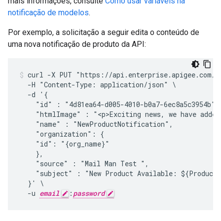
mais informações, consulte
Como usar variáveis na
notificação de modelos
.
Por exemplo, a solicitação a seguir edita o conteúdo de
uma nova notificação de produto da API:
curl -X PUT "https://api.enterprise.apigee.com/v
  -H "Content-Type: application/json" \

  -d '{

    "id" : "4d81ea64-d005-4010-b0a7-6ec8a5c3954b",

    "htmlImage" : "<p>Exciting news, we have added
    "name" : "NewProductNotification",

    "organization": {

    "id": "{org_name}"

    },

    "source" : "Mail Man Test ",

    "subject" : "New Product Available: ${Product.
  }' \

  -u 
email
:
password