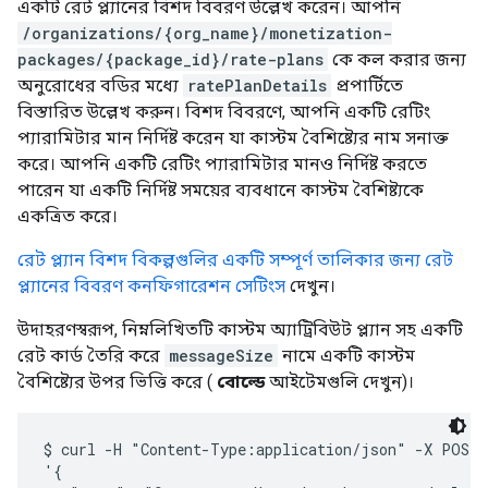
একটি রেট প্ল্যানের বিশদ বিবরণ উল্লেখ করেন। আপনি
/organizations/{org_name}/monetization-
packages/{package_id}/rate-plans
কে কল করার জন্য
অনুরোধের বডির মধ্যে
ratePlanDetails
প্রপার্টিতে
বিস্তারিত উল্লেখ করুন। বিশদ বিবরণে, আপনি একটি রেটিং
প্যারামিটার মান নির্দিষ্ট করেন যা কাস্টম বৈশিষ্ট্যের নাম সনাক্ত
করে। আপনি একটি রেটিং প্যারামিটার মানও নির্দিষ্ট করতে
পারেন যা একটি নির্দিষ্ট সময়ের ব্যবধানে কাস্টম বৈশিষ্ট্যকে
একত্রিত করে।
রেট প্ল্যান বিশদ বিকল্পগুলির একটি সম্পূর্ণ তালিকার জন্য রেট
প্ল্যানের বিবরণ কনফিগারেশন সেটিংস
দেখুন।
উদাহরণস্বরূপ, নিম্নলিখিতটি কাস্টম অ্যাট্রিবিউট প্ল্যান সহ একটি
রেট কার্ড তৈরি করে
messageSize
নামে একটি কাস্টম
বৈশিষ্ট্যের উপর ভিত্তি করে (
বোল্ডে
আইটেমগুলি দেখুন)।
$ curl -H "Content-Type:application/json" -X POST -
'{
