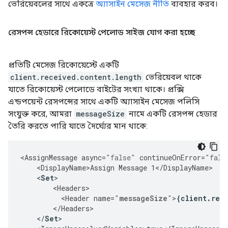
ভেরিয়েবলের সাথে একত্রে
অ্যাসাইন মেসেজ নীতি
ব্যবহার করব।
রেসপন্স হেডারে রিকোয়েস্ট পেলোড সাইজ যোগ করা হচ্ছে
প্রতিটি মেসেজ রিকোয়েস্টে একটি
client.received.content.length
ভেরিয়েবল থাকে
যাতে রিকোয়েস্ট পেলোডে বাইটের সংখ্যা থাকে। প্রক্সি
এন্ডপয়েন্ট রেসপন্সের সাথে একটি অ্যাসাইন মেসেজ পলিসি
সংযুক্ত করে, আমরা
messageSize
নামে একটি রেসপন্স হেডার
তৈরি করতে পারি যাতে দৈর্ঘ্যের মান থাকে:
<
AssignMessage
async
=
"false"
continueOnError
=
"fals
<
DisplayName>Assign
Message
1
<
/
DisplayName
<
Set
<
Headers
<
Header
name
=
"
messageSize
"
>
{
client
.
rec
<
/
Headers
>
<
/
Set