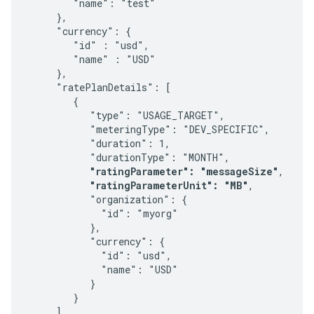
        "name": "test"

     },

     "currency": {

        "id" : "usd",

        "name" : "USD"

     },

     "ratePlanDetails": [

        {

           "type": "USAGE_TARGET",

           "meteringType": "DEV_SPECIFIC",

           "duration": 1,

           "durationType": "MONTH",

"ratingParameter": "messageSize"
,

"ratingParameterUnit": "MB"
,

           "organization": {

             "id": "myorg"

           },

           "currency": {

             "id": "usd",

             "name": "USD"

           }

        }

     ]
