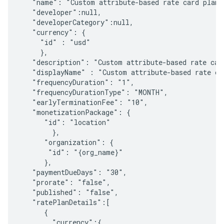
   "name": "Custom attribute-based rate card plan",
   "developer":null,

   "developerCategory":null,

   "currency": {

     "id" : "usd"

     },     

   "description": "Custom attribute-based rate card
   "displayName" : "Custom attribute-based rate car
   "frequencyDuration": "1",

   "frequencyDurationType": "MONTH",

   "earlyTerminationFee": "10",

   "monetizationPackage": {

      "id": "location"

        },

      "organization": {

       "id": "{org_name}"

      },    

   "paymentDueDays": "30",

   "prorate": "false",

   "published": "false",     

   "ratePlanDetails":[

      {

        "currency":{
