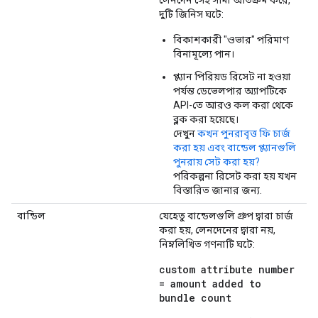
লেনদেন সেই সীমা অতিক্রম করে,
দুটি জিনিস ঘটে:
বিকাশকারী "ওভার" পরিমাণ
বিনামূল্যে পান।
প্ল্যান পিরিয়ড রিসেট না হওয়া
পর্যন্ত ডেভেলপার অ্যাপটিকে
API-তে আরও কল করা থেকে
ব্লক করা হয়েছে।
দেখুন
কখন পুনরাবৃত্ত ফি চার্জ
করা হয় এবং বান্ডেল প্ল্যানগুলি
পুনরায় সেট করা হয়?
পরিকল্পনা রিসেট করা হয় যখন
বিস্তারিত জানার জন্য.
বান্ডিল
যেহেতু বান্ডেলগুলি গ্রুপ দ্বারা চার্জ
করা হয়, লেনদেনের দ্বারা নয়,
নিম্নলিখিত গণনাটি ঘটে:
custom attribute number
= amount added to
bundle count