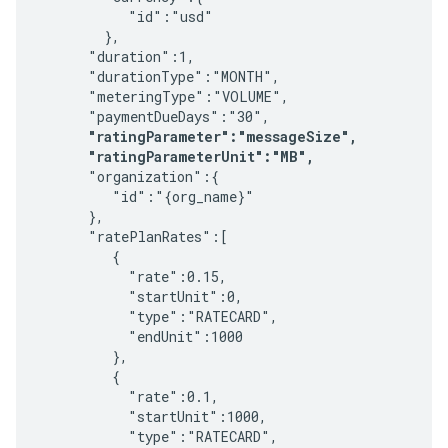
           "id":"usd"

        },

      "duration":1,

      "durationType":"MONTH",

      "meteringType":"VOLUME",

      "paymentDueDays":"30",

"ratingParameter":"messageSize",
"ratingParameterUnit":"MB",
      "organization":{

         "id":"{org_name}"

      },

      "ratePlanRates":[

         {

           "rate":0.15,

           "startUnit":0,

           "type":"RATECARD",

           "endUnit":1000

         },

         {

           "rate":0.1,

           "startUnit":1000,

           "type":"RATECARD",
