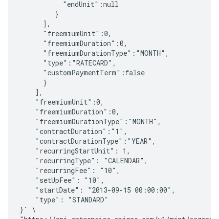
           "endUnit":null

         }

      ],

      "freemiumUnit":0,

      "freemiumDuration":0,

      "freemiumDurationType":"MONTH",

      "type":"RATECARD",

      "customPaymentTerm":false

      }

    ],

    "freemiumUnit":0,

    "freemiumDuration":0,

    "freemiumDurationType":"MONTH",

    "contractDuration":"1",

    "contractDurationType":"YEAR", 

    "recurringStartUnit": 1,

    "recurringType": "CALENDAR",

    "recurringFee": "10",

    "setUpFee": "10",

    "startDate": "2013-09-15 00:00:00",

    "type": "STANDARD"

}' \
