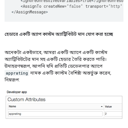
<
IgnoreUnresolvedVariables>true
<
/
IgnoreUnresolv
<
AssignTo
createNew
=
"false"
transport
=
"http"
t
<
/
AssignMessage
>
হেডারে একটি অ্যাপ কাস্টম অ্যাট্রিবিউট মান যোগ করা হচ্ছে
অনেকটা একইভাবে, আমরা একটি অ্যাপে একটি কাস্টম
অ্যাট্রিবিউটের মান সহ একটি হেডার তৈরি করতে পারি।
উদাহরণস্বরূপ, আপনি যদি প্রতিটি ডেভেলপার অ্যাপে
apprating
নামক একটি কাস্টম বৈশিষ্ট্য অন্তর্ভুক্ত করেন,
নিম্নরূপ: