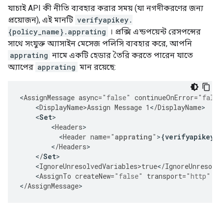
যাচাই API কী নীতি ব্যবহার করার সময় (যা নগদীকরণের জন্য
প্রয়োজন), এই মানটি
verifyapikey.
{policy_name}.apprating
। প্রক্সি এন্ডপয়েন্ট রেসপন্সের
সাথে সংযুক্ত অ্যাসাইন মেসেজ পলিসি ব্যবহার করে, আপনি
apprating
নামে একটি হেডার তৈরি করতে পারেন যাতে
অ্যাপের
apprating
মান রয়েছে:
<
AssignMessage
async
=
"false"
continueOnError
=
"fals
<
DisplayName>Assign
Message
1
<
/
DisplayName
<
Set
<
Headers
<
Header
name
=
"
apprating
"
>
{
verifyapikey
.
<
/
Headers
>
<
/
Set
<
IgnoreUnresolvedVariables>true
<
/
IgnoreUnresolv
<
AssignTo
createNew
=
"false"
transport
=
"http"
t
<
/
AssignMessage
>