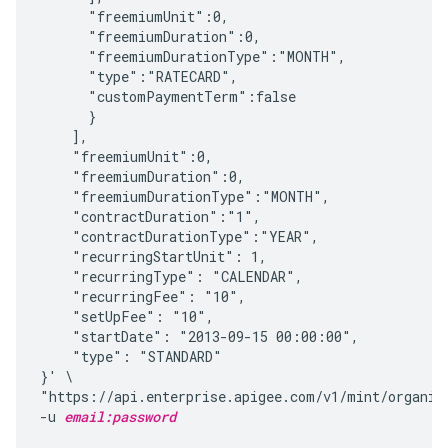
      "freemiumUnit":0,

      "freemiumDuration":0,

      "freemiumDurationType":"MONTH",

      "type":"RATECARD",

      "customPaymentTerm":false

      }

    ],

    "freemiumUnit":0,

    "freemiumDuration":0,

    "freemiumDurationType":"MONTH",

    "contractDuration":"1",

    "contractDurationType":"YEAR", 

    "recurringStartUnit": 1,

    "recurringType": "CALENDAR",

    "recurringFee": "10",

    "setUpFee": "10",

    "startDate": "2013-09-15 00:00:00",

    "type": "STANDARD"

}' \

"https://api.enterprise.apigee.com/v1/mint/organiz
-u 
email:password