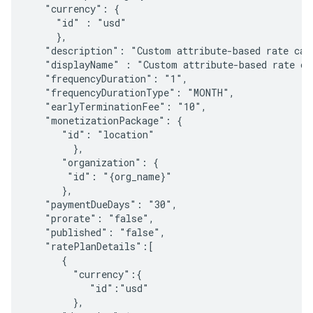
   "currency": {

     "id" : "usd"

     },     

   "description": "Custom attribute-based rate card
   "displayName" : "Custom attribute-based rate car
   "frequencyDuration": "1",

   "frequencyDurationType": "MONTH",

   "earlyTerminationFee": "10",

   "monetizationPackage": {

      "id": "location"

        },

      "organization": {

       "id": "{org_name}"

      },    

   "paymentDueDays": "30",

   "prorate": "false",

   "published": "false",     

   "ratePlanDetails":[

      {

        "currency":{

           "id":"usd"

        },
