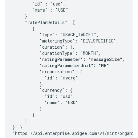
        "id" : "usd",

        "name" : "USD"

     },

     "ratePlanDetails": [

        {

           "type": "USAGE_TARGET",

           "meteringType": "DEV_SPECIFIC",

           "duration": 1,

           "durationType": "MONTH",

"ratingParameter": "messageSize"
,

"ratingParameterUnit": "MB"
,

           "organization": {

             "id": "myorg"

           },

           "currency": {

             "id": "usd",

             "name": "USD"

           }

        }

     ]

}' \

"https://api.enterprise.apigee.com/v1/mint/organiza