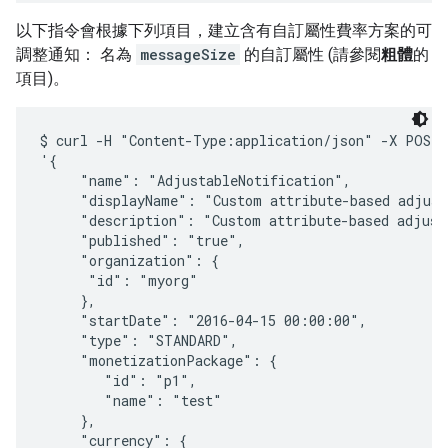
以下指令會根據下列項目，建立含有自訂屬性費率方案的可
調整通知： 名為
messageSize
的自訂屬性 (請參閱
粗體
的
項目)。
$ curl -H "Content-Type:application/json" -X POST -
'{

     "name": "AdjustableNotification",

     "displayName": "Custom attribute-based adjusta
     "description": "Custom attribute-based adjusta
     "published": "true",  

     "organization": {

      "id": "myorg"

     },

     "startDate": "2016-04-15 00:00:00",

     "type": "STANDARD",

     "monetizationPackage": {

        "id": "p1",

        "name": "test"

     },

     "currency": {
