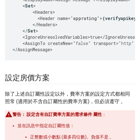
<
Set
<
Headers
<
Header
name
=
"
apprating
"
>
{
verifyapikey
.
<
/
Headers
>
<
/
Set
<
IgnoreUnresolvedVariables>true
<
/
IgnoreUnresolv
<
AssignTo
createNew
=
"false"
transport
=
"http"
t
<
/
AssignMessage
>
設定房價方案
除了上述自訂屬性設定以外，費率方案的設定方式都相同
照常 (適用於不含自訂屬性的費率方案)，但必須遵守 。
警告：
設定含有自訂費率方案的需求條件 屬性
：
並在訊息中指定自訂屬性值：
正整數或小數點 (最多四位數)。負值不是 。