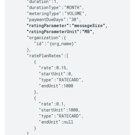
      "duration":1,

      "durationType":"MONTH",

      "meteringType":"VOLUME",

      "paymentDueDays":"30",

"ratingParameter":"messageSize",
"ratingParameterUnit":"MB",
      "organization":{

         "id":"{org_name}"

      },

      "ratePlanRates":[

         {

           "rate":0.15,

           "startUnit":0,

           "type":"RATECARD",

           "endUnit":1000

         },

         {

           "rate":0.1,

           "startUnit":1000,

           "type":"RATECARD",

           "endUnit":null

         }

      ],
