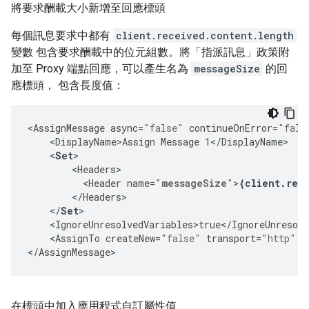
將要求酬載大小新增至回應標頭
每個訊息要求中都有
client.received.content.length
變數 包含要求酬載中的位元組數。將「指派訊息」政策附
加至 Proxy 端點回應，可以產生名為
messageSize
的回
應標頭， 包含長度值：
<
AssignMessage
async
=
"false"
continueOnError
=
"fals
<
DisplayName>Assign
Message
1
<
/
DisplayName
<
Set
<
Headers
<
Header
name
=
"
messageSize
"
>
{
client
.
rec
<
/
Headers
>
<
/
Set
<
IgnoreUnresolvedVariables>true
<
/
IgnoreUnresolv
<
AssignTo
createNew
=
"false"
transport
=
"http"
t
<
/
AssignMessage
>
在標頭中加入應用程式自訂屬性值