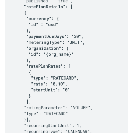
     "published": "true",

"ratePlanDetails": [

     {

      "currency": {

       "id" : "usd"

      },

      "paymentDueDays": "30",      

      "meteringType": "UNIT",

      "organization": {

       "id": "{org_name}"

      },

      "ratePlanRates": [

       {

        "type": "RATECARD",

        "rate": "0.10",

        "startUnit": "0"       

       }      

      ], 
     "ratingParameter": "VOLUME",

     "type": "RATECARD"

     }],

     "recurringStartUnit": 1,

     "recurringType": "CALENDAR",
