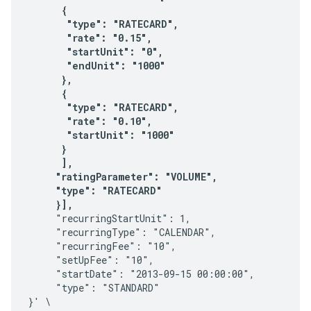
      {

       "type": "RATECARD",

       "rate": "0.15",

       "startUnit": "0",

       "endUnit": "1000"

      },

      {

       "type": "RATECARD",

       "rate": "0.10",

       "startUnit": "1000"      

      }

      ],     

     "ratingParameter": "VOLUME",

     "type": "RATECARD"

     }],
     "recurringStartUnit": 1,

     "recurringType": "CALENDAR",

     "recurringFee": "10",

     "setUpFee": "10",

     "startDate": "2013-09-15 00:00:00",

     "type": "STANDARD"

}' \
