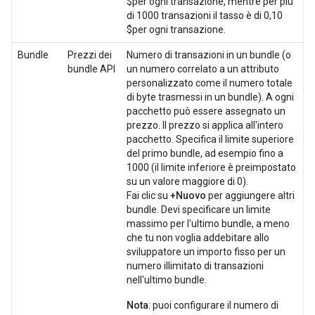
$per ogni transazione, mentre per più
di 1000 transazioni il tasso è di 0,10
$per ogni transazione.
Bundle
Prezzi dei
Numero di transazioni in un bundle (o
bundle API
un numero correlato a un attributo
personalizzato come il numero totale
di byte trasmessi in un bundle). A ogni
pacchetto può essere assegnato un
prezzo. Il prezzo si applica all'intero
pacchetto. Specifica il limite superiore
del primo bundle, ad esempio fino a
1000 (il limite inferiore è preimpostato
su un valore maggiore di 0).
Fai clic su
+Nuovo
per aggiungere altri
bundle. Devi specificare un limite
massimo per l'ultimo bundle, a meno
che tu non voglia addebitare allo
sviluppatore un importo fisso per un
numero illimitato di transazioni
nell'ultimo bundle.
Nota
: puoi configurare il numero di