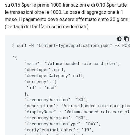
su 0,15 $per le prime 1000 transazioni e di 0,10 $per tutte
le transazioni oltre le 1000. La base di aggregazione è 1
mese. Il pagamento deve essere effettuato entro 30 giorni.
(Dettagli del tariffario sono evidenziati.)
curl -H "Content-Type:application/json" -X POST -
'{

     "name": "Volume banded rate card plan",

     "developer":null,

     "developerCategory":null,

     "currency": {

      "id" : "usd"

     },     

     "frequencyDuration": "30",

     "description": "Volume banded rate card plan",
     "displayName" : "Volume banded rate card plan"
     "frequencyDuration": "30",

     "frequencyDurationType": "DAY",

     "earlyTerminationFee": "10",
