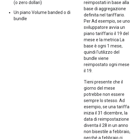
(o zero dollari)
reimpostati in base alla
base di aggregazione
Un piano Volume banded o di
definita nel tariffario.
bundle
Per Ad esempio, se uno
sviluppatore avvia un
piano tariffario il 19 del
mese e la metrica La
base è ogni 1 mese,
quindi l'utilizzo del
bundle viene
reimpostato ogni mese
il 19.
Tieni presente che il
giorno del mese
potrebbe non essere
sempre lo stesso. Ad
esempio, se una tariffa
inizia il 31 dicembre, la
data di reimpostazione
diventa il 28 in un anno
non bisestile a febbraio,
perché a febbraio ci