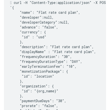
curl -H "Content-Type:application/json" -X POST -
'{ 

     "name": "Flat rate card plan",

     "developer":null,

     "developerCategory":null,

     "advance": "false",

     "currency": {

      "id" : "usd"

     },     

     "description": "Flat rate card plan",

     "displayName" : "Flat rate card plan",

     "frequencyDuration": "30",

     "frequencyDurationType": "DAY",

     "earlyTerminationFee": "10",     

     "monetizationPackage": {

      "id": "location"

     },

     "organization": {

      "id": "{org_name}"

     },

     "paymentDueDays": "30",

     "prorate": "false",
