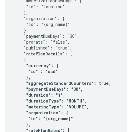
     "monetizationPackage": {

      "id": "location"

     },

     "organization": {

      "id": "{org_name}"

     },    

     "paymentDueDays": "30",

     "prorate": "false",

     "published": "true",

"ratePlanDetails": [

     {

      "currency": {

       "id" : "usd"

      },

      "aggregateStandardCounters": true,

      "paymentDueDays": "30",

      "duration": "1",

      "durationType": "MONTH",

      "meteringType": "VOLUME",

      "organization": {

       "id": "{org_name}"

      },      

      "ratePlanRates": [
