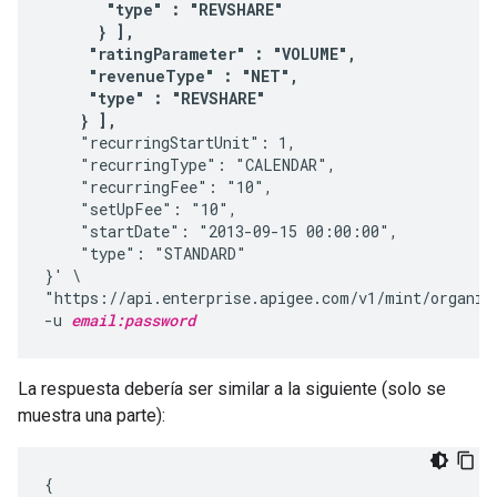
       "type" : "REVSHARE"

      } ],

     "ratingParameter" : "VOLUME",

     "revenueType" : "NET",

     "type" : "REVSHARE"

    } ],
    "recurringStartUnit": 1,

    "recurringType": "CALENDAR",

    "recurringFee": "10",

    "setUpFee": "10",

    "startDate": "2013-09-15 00:00:00",   

    "type": "STANDARD"

}' \

"https://api.enterprise.apigee.com/v1/mint/organiz
-u 
email:password
La respuesta debería ser similar a la siguiente (solo se
muestra una parte):
{