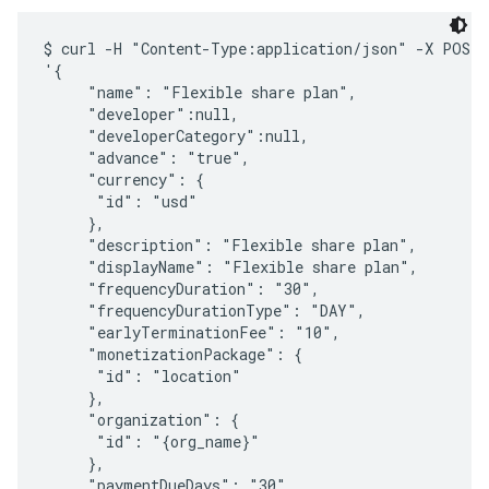
$ curl -H "Content-Type:application/json" -X POST -
'{

     "name": "Flexible share plan",

     "developer":null,

     "developerCategory":null,

     "advance": "true",

     "currency": {

      "id": "usd"

     },

     "description": "Flexible share plan",

     "displayName": "Flexible share plan",   

     "frequencyDuration": "30",

     "frequencyDurationType": "DAY",

     "earlyTerminationFee": "10",       

     "monetizationPackage": {

      "id": "location"

     },

     "organization": {

      "id": "{org_name}"

     },

     "paymentDueDays": "30",
