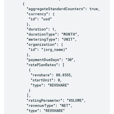
      {

        "aggregateStandardCounters": true,

        "currency": {

         "id": "usd"

        },

        "duration": 1,

        "durationType": "MONTH",

        "meteringType": "UNIT",

        "organization": {

         "id": "{org_name}"

        },

        "paymentDueDays": "30",

        "ratePlanRates": [

         {

          "revshare": 80.8555,

          "startUnit": 0,

          "type": "REVSHARE"

         }

        ],

        "ratingParameter": "VOLUME",

        "revenueType": "NET",

        "type": "REVSHARE"
