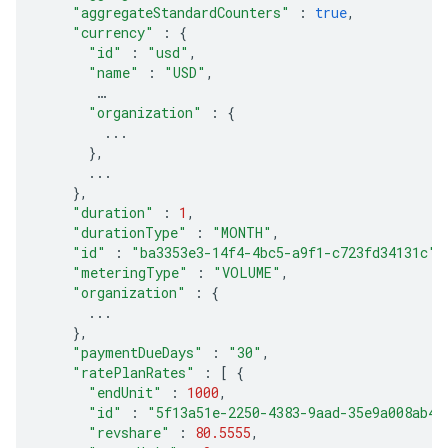
"aggregateStandardCounters"
:
true
,
"currency"
:
{
"id"
:
"usd"
,
"name"
:
"USD"
,
"organization"
:
{
...
},
...
},
"duration"
:
1
,
"durationType"
:
"MONTH"
,
"id"
:
"ba3353e3-14f4-4bc5-a9f1-c723fd34131c"
,
"meteringType"
:
"VOLUME"
,
"organization"
:
{
...
},
"paymentDueDays"
:
"30"
,
"ratePlanRates"
:
[
{
"endUnit"
:
1000
,
"id"
:
"5f13a51e-2250-4383-9aad-35e9a008ab40
"revshare"
:
80.5555
,