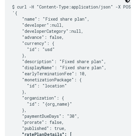
$ curl -H "Content-Type:application/json" -X POST -
'{

    "name": "Fixed share plan",

    "developer":null,

    "developerCategory":null,

    "advance": false,

    "currency": {

      "id": "usd"

    },

    "description": "Fixed share plan",

    "displayName": "Fixed share plan",

    "earlyTerminationFee": 10,    

    "monetizationPackage": {

      "id": "location"

    },    

    "organization": {

      "id": "{org_name}"

    },

    "paymentDueDays": "30",

    "prorate": false,

    "published": true,

"ratePlanDetails": [
