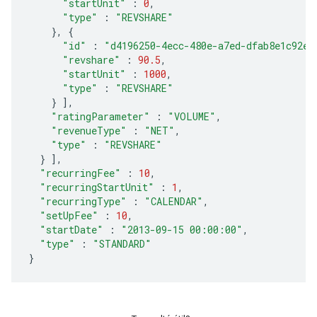
"startUnit"
:
0
,
"type"
:
"REVSHARE"
},
{
"id"
:
"d4196250-4ecc-480e-a7ed-dfab8e1c92ed
"revshare"
:
90.5
,
"startUnit"
:
1000
,
"type"
:
"REVSHARE"
}
],
"ratingParameter"
:
"VOLUME"
,
"revenueType"
:
"NET"
,
"type"
:
"REVSHARE"
}
],
"recurringFee"
:
10
,
"recurringStartUnit"
:
1
,
"recurringType"
:
"CALENDAR"
,
"setUpFee"
:
10
,
"startDate"
:
"2013-09-15 00:00:00"
,
"type"
:
"STANDARD"
}