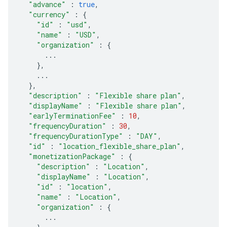
"advance"
:
true
,
"currency"
:
{
"id"
:
"usd"
,
"name"
:
"USD"
,
"organization"
:
{
...
},
...
},
"description"
:
"Flexible share plan"
,
"displayName"
:
"Flexible share plan"
,
"earlyTerminationFee"
:
10
,
"frequencyDuration"
:
30
,
"frequencyDurationType"
:
"DAY"
,
"id"
:
"location_flexible_share_plan"
,
"monetizationPackage"
:
{
"description"
:
"Location"
,
"displayName"
:
"Location"
,
"id"
:
"location"
,
"name"
:
"Location"
,
"organization"
:
{
...