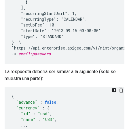
      }

    ],
    "recurringStartUnit": 1,

    "recurringType": "CALENDAR",

    "setUpFee": 10,

    "startDate": "2013-09-15 00:00:00",

    "type": "STANDARD"

}' \

"https://api.enterprise.apigee.com/v1/mint/organiz
-u 
email:password
La respuesta debería ser similar a la siguiente (solo se
muestra una parte):
{
"advance"
:
false
,
"currency"
:
{
"id"
:
"usd"
,
"name"
:
"USD"
,
...