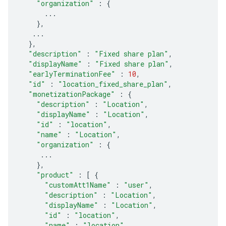
"organization"
:
{
...
},
...
},
"description"
:
"Fixed share plan"
,
"displayName"
:
"Fixed share plan"
,
"earlyTerminationFee"
:
10
,
"id"
:
"location_fixed_share_plan"
,
"monetizationPackage"
:
{
"description"
:
"Location"
,
"displayName"
:
"Location"
,
"id"
:
"location"
,
"name"
:
"Location"
,
"organization"
:
{
...
},
"product"
:
[
{
"customAtt1Name"
:
"user"
,
"description"
:
"Location"
,
"displayName"
:
"Location"
,
"id"
:
"location"
,
"name"
:
"location"
,