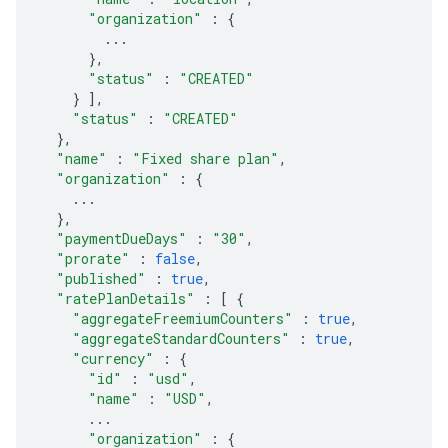
"organization"
:
{
...
},
"status"
:
"CREATED"
}
],
"status"
:
"CREATED"
},
"name"
:
"Fixed share plan"
,
"organization"
:
{
...
},
"paymentDueDays"
:
"30"
,
"prorate"
:
false
,
"published"
:
true
,
"ratePlanDetails"
:
[
{
"aggregateFreemiumCounters"
:
true
,
"aggregateStandardCounters"
:
true
,
"currency"
:
{
"id"
:
"usd"
,
"name"
:
"USD"
,
...
"organization"
:
{