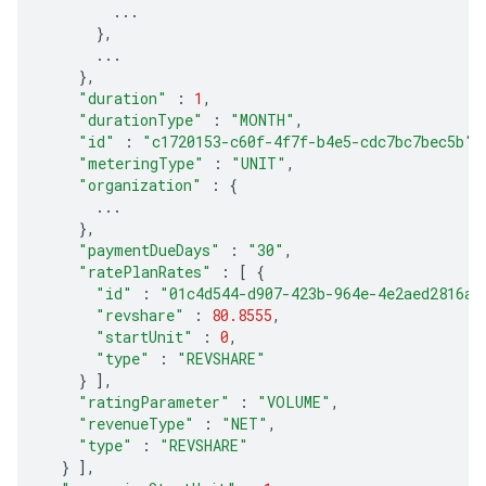
...
},
...
},
"duration"
:
1
,
"durationType"
:
"MONTH"
,
"id"
:
"c1720153-c60f-4f7f-b4e5-cdc7bc7bec5b"
,
"meteringType"
:
"UNIT"
,
"organization"
:
{
...
},
"paymentDueDays"
:
"30"
,
"ratePlanRates"
:
[
{
"id"
:
"01c4d544-d907-423b-964e-4e2aed2816a3
"revshare"
:
80.8555
,
"startUnit"
:
0
,
"type"
:
"REVSHARE"
}
],
"ratingParameter"
:
"VOLUME"
,
"revenueType"
:
"NET"
,
"type"
:
"REVSHARE"
}
],