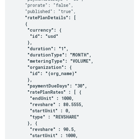
     "prorate": "false",

     "published": "true",

"ratePlanDetails": [

     {

      "currency": {

       "id": "usd"

      },

      "duration": "1",

      "durationType": "MONTH",

      "meteringType": "VOLUME",

      "organization": {

       "id": "{org_name}"

      },

      "paymentDueDays": "30",

      "ratePlanRates" : [ {

       "endUnit" : 1000,

       "revshare" : 80.5555,

       "startUnit" : 0,

       "type" : "REVSHARE"

      }, {

       "revshare" : 90.5,

       "startUnit" : 1000,
