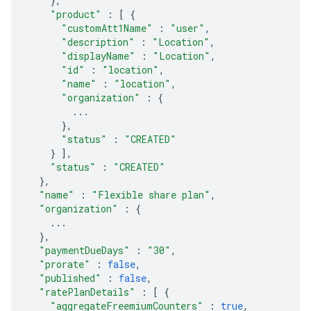
},
"product"
:
[
{
"customAtt1Name"
:
"user"
,
"description"
:
"Location"
,
"displayName"
:
"Location"
,
"id"
:
"location"
,
"name"
:
"location"
,
"organization"
:
{
...
},
"status"
:
"CREATED"
}
],
"status"
:
"CREATED"
},
"name"
:
"Flexible share plan"
,
"organization"
:
{
...
},
"paymentDueDays"
:
"30"
,
"prorate"
:
false
,
"published"
:
false
,
"ratePlanDetails"
:
[
{
"aggregateFreemiumCounters"
:
true
,