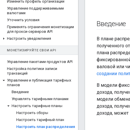
Изменить профиль организации
Управление поддерживаемыми
валютами
Уточнить условия
Введение
Применять ограничения монетизации
для прокси-серверов API
В плане распре
Настроить уведомления
полученного от
МОНЕТИЗИРУЙТЕ СВОИ API
плана распред
фиксированной 
Управление пакетами продуктов API
валовой или чи
Настройка политики записи
создании поли
транзакций
Управление и публикация тарифных
В модели фикс
планов
дохода, получе
Введение
модели обмена
Управлять тарифными планами
дохода, получ
Настроить тарифные планы
дохода, может 
Настроить сборы
Настроить тарифный план
Настроить план распределения