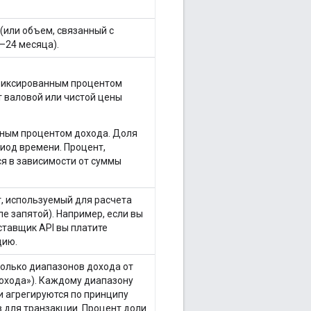
(или объем, связанный с
–24 месяца).
 фиксированным процентом
т валовой или чистой цены
нным процентом дохода. Доля
иод времени. Процент,
я в зависимости от суммы
, используемый для расчета
ле запятой). Например, если вы
оставщик API вы платите
цию.
колько диапазонов дохода от
охода»). Каждому диапазону
и агрегируются по принципу
 для транзакции. Процент доли