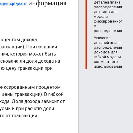
информация
деталей плана
тации
Apigee X.
распределения
доходов для
модели
фиксированног
о
распределения
Указание
роцентом дохода,
деталей плана
ранзакции). При создании
распределения
доходов для
ния, которая может быть
гибкой модели
снована ли доля дохода на
совместного
использования
тую цену транзакции при
 фиксированным процентом
 цены транзакции). В гибкой
да. Доля дохода зависит от
уемый при расчете доли
о от транзакций.