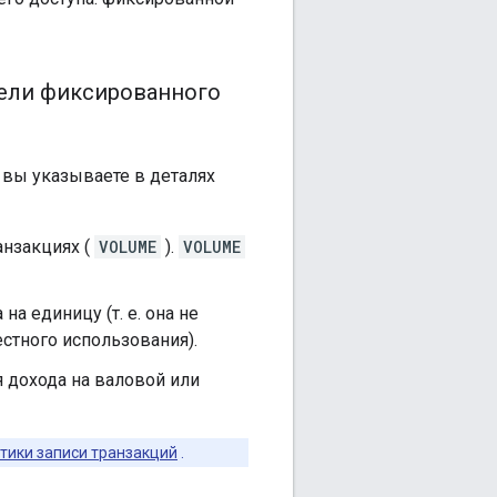
дели фиксированного
 вы указываете в деталях
анзакциях (
VOLUME
).
VOLUME
а единицу (т. е. она не
естного использования).
ля дохода на валовой или
тики записи транзакций
.