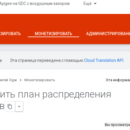
Apigee на GDC с воздушным зазором
Ещё
ЗИРОВАТЬ
МОНЕТИЗИРОВАТЬ
АДМИНИСТРИРОВАН
Эта страница переведена с помощью
Cloud Translation API
.
пигей Эдж
Монетизировать
Эта информа
ить план распределения
в
Вы просматр