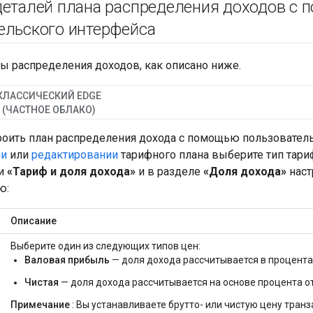
деталей плана распределения доходов с
ельского интерфейса
ы распределения доходов, как описано ниже.
КЛАССИЧЕСКИЙ EDGE
(ЧАСТНОЕ ОБЛАКО)
роить план распределения дохода с помощью пользователь
ии
или
редактировании
тарифного плана выберите тип тари
и
«Тариф и доля дохода»
и в разделе
«Доля дохода»
наст
ю:
Описание
Выберите один из следующих типов цен:
Валовая прибыль
— доля дохода рассчитывается в процента
Чистая
— доля дохода рассчитывается на основе процента от
Примечание
: Вы устанавливаете брутто- или чистую цену тран