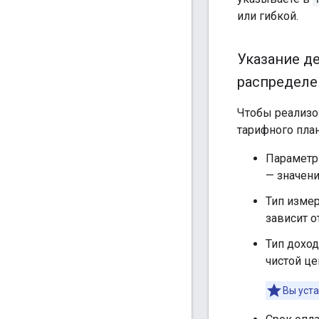
или гибкой.
Указание д
распределе
Чтобы реализо
тарифного пла
Параметр 
— значени
Тип измер
зависит о
Тип доход
чистой це
Вы уст