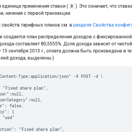
я единица применения ставки (
0
). Это означает, что став
и, начиная с первой транзакции.
 свойств тарифных планов см. в
разделе Свойства конфиг
е создается план распределения доходов с фиксированно
охода составляет 80,5555%. Доля дохода зависит от чисто
у 15 сентября 2013 г., оплата должна быть произведена в т
олей дохода, выделены.)
Content-Type:application/json" -X POST -d \

 "Fixed share plan",

per":null,

perCategory":null,

e": false,

cy": {

 "usd"

ption": "Fixed share plan",
