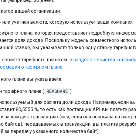
ты (например, 30 дней).
катор вашей организации.
 или учетная валюта, которую использует ваша компания.
рифного плана, которая предоставляет подробную информа
ается доля дохода. Поскольку модель совместного исполь
нной ставке, вы указываете только одну ставку тарифного
 свойств тарифного плана см.
в разделе Свойства конфигу
ормации о тарифном плане
.
ного плана вы указываете:
и тарифного плана (
REVSHARE
).
используемый для расчета доли дохода. Например, если вы
ставит 80,5555 %, то есть как поставщик API вы платите ра
 за каждую транзакцию (или, если она основана на настра
о байтов). передаваемых в транзакции, вы платите разраб
 за передачу указанного количества байт).