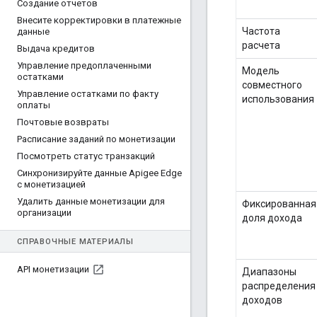
Создание отчетов
Внесите корректировки в платежные
Частота
данные
расчета
Выдача кредитов
Управление предоплаченными
Модель
остатками
совместного
Управление остатками по факту
использования
оплаты
Почтовые возвраты
Расписание заданий по монетизации
Посмотреть статус транзакций
Синхронизируйте данные Apigee Edge
с монетизацией
Удалить данные монетизации для
Фиксированная
организации
доля дохода
СПРАВОЧНЫЕ МАТЕРИАЛЫ
API монетизации
Диапазоны
распределения
доходов