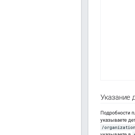
Указание 
Подробности п
указываете де
/organizatio
указываете в