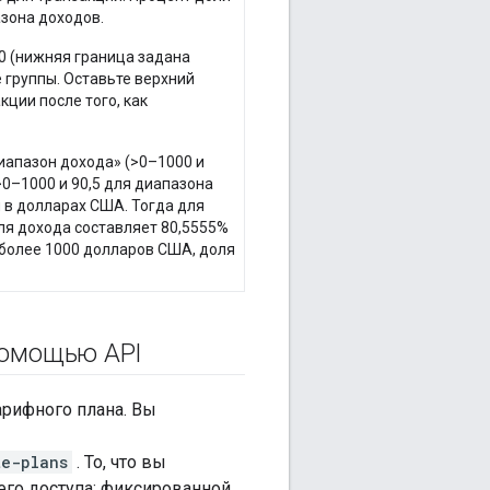
азона доходов.
0 (нижняя граница задана
 группы. Оставьте верхний
кции после того, как
иапазон дохода» (>0–1000 и
>0–1000 и 90,5 для диапазона
 в долларах США. Тогда для
ля дохода составляет 80,5555%
 более 1000 долларов США, доля
помощью API
арифного плана. Вы
te-plans
. То, что вы
его доступа: фиксированной