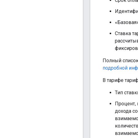
Срок опла
Идентифи
«Базовая»
Ставка та
рассчитыв
фиксирова
Полный список
подробной инф
В тарифе тариф
Тип ставк
Процент, 
дохода со
взимаемой
количеств
взимаемой