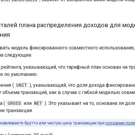
еталей плана распределения доходов для мо
ния
вать модель фиксированного совместного использования,
на следующее:
рейтинга, указывающий, что тарифный план основан на тр
е по умолчанию.
ения (
UNIT
), указывающий, что доля дохода фиксирована н
т объема транзакций, как в случае с гибкой моделью совм
а (
GROSS
или
NET
). Это указывает на то, основана ли до
не транзакции.
анавливаете брутто или чистую цену транзакции при
создании поли