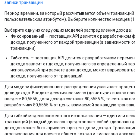
записи транзакций
.
Период времени, за который рассчитывается объем транзакций 
пользовательским атрибутом). Выберите количество месяцев (1
Выберите одну из следующих моделей распределения дохода:
Фиксированный
— поставщик API делится с разработчиком
дохода, полученного от каждой транзакции (в зависимости о
транзакции).
Гибкость
— поставщик API делится с разработчиком переме
дохода зависит от дохода, полученного за определенный пер
используемый при расчете доли дохода, может варьироватьс
дохода, полученного от транзакций.
Для модели фиксированного распределения указывает процент
доли дохода. Введите десятичное число (до четырех знаков пос
введете 80,5555, доля дохода составит 80,5555 %, то есть как п
разработчику 80,5555 % от цены, взимаемой за каждую транзак
Для гибкой модели совместного использования — один или нес
транзакций (каждый диапазон представляет собой «диапазон д
доходов может быть присвоен процент доли дохода. Транзакци
агрегирования для расчета общего дохода и диапазона доходов