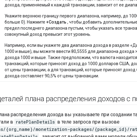
дохода, применяемый к каждой транзакции, зависит от ее диап
Укажите верхнюю границу первого диапазона, например, до 100
больше 0). Нажмите
+Создать
, чтобы добавить дополнительные
предел последнего диапазона пустым, чтобы указать все транза
совокупный доход превысит этот уровень.
Например, если вы укажете два диапазона дохода в разделе «Д
1000 и выше), вы можете ввести 80,5555 для диапазона дохода 
дохода 1000 и выше. Также предположим, что валюта находится
транзакций, которые приносят доход до 1000 долларов США, до
от цены транзакции, а для транзакций, которые приносят доход
дохода составляет 90,5% от цены транзакции.
деталей плана распределения доходов с 
лана распределения дохода вы указываете при создании т
тали в
ratePlanDetails
в теле запроса при вызове
ns/{org_name}/monetization-packages/{package_id}/ra
ratePlanDetails
, зависит от выбранной вами модели общ