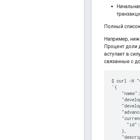
Начальна
транзакци
Полный список
Например, ниж
Процент доли д
вступает в сил
связанные с д
$ curl -H "
'{

    "name":
    "develo
    "develo
    "advanc
    "curren
      "id":
    },

    "descri