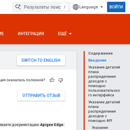
/
ВОЙТИ
ИЕ
ИНТЕГРАЦИЯ
ЕЩЁ
Содержание
Введение
Указание деталей
плана
распределения
ция оказалась полезной?
доходов с
помощью
пользовательско
го интерфейса
ОТПРАВИТЬ ОТЗЫВ
Указание деталей
плана
распределения
доходов с
помощью API
иваете документацию
Apigee Edge
.
Указание