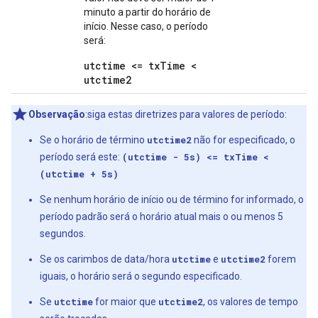
minuto a partir do horário de
início. Nesse caso, o período
será:
utctime <=
txTime
<
utctime2
Observação
:siga estas diretrizes para valores de período:
Se o horário de término
utctime2
não for especificado, o
período será este:
(utctime - 5s) <= txTime <
(utctime + 5s)
Se nenhum horário de início ou de término for informado, o
período padrão será o horário atual mais o ou menos 5
segundos.
Se os carimbos de data/hora
utctime
e
utctime2
forem
iguais, o horário será o segundo especificado.
Se
utctime
for maior que
utctime2
, os valores de tempo