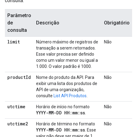
consulta:
Parâmetro
de
Descrição
Obrigatório
consulta
limit
Número máximo de registros de
Não
transação a serem retornados.
Esse valor precisa ser definido
como um valor menor ou igual a
1.000. O valor padrão é 1000.
product
Id
Nome do produto da API. Para
Não
exibir uma lista dos produtos de
API de uma organização,
consulte
List API Produtos
.
utctime
Horário de início no formato
Não
YYYY-MM-DD HH:mm:ss
.
utctime2
Horário de término no formato
Não
YYYY-MM-DD HH:mm:ss
. Esse
valor não deve ser maior de 1