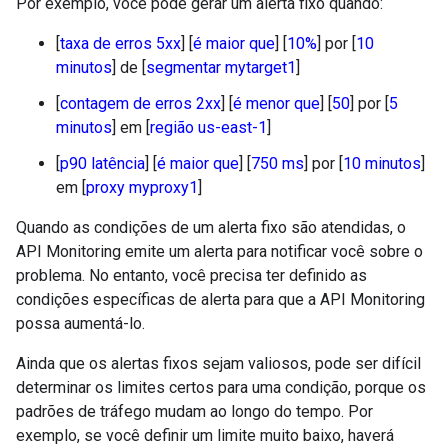
Por exemplo, você pode gerar um alerta fixo quando:
[
taxa de erros 5xx
] [
é maior que
] [
10%
] por [
10
minutos
] de [
segmentar mytarget1
]
[
contagem de erros 2xx
] [
é menor que
] [
50
] por [
5
minutos
] em [
região us-east-1
]
[
p90 latência
] [
é maior que
] [
750 ms
] por [
10 minutos
]
em [
proxy myproxy1
]
Quando as condições de um alerta fixo são atendidas, o
API Monitoring emite um alerta para notificar você sobre o
problema. No entanto, você precisa ter definido as
condições específicas de alerta para que a API Monitoring
possa aumentá-lo.
Ainda que os alertas fixos sejam valiosos, pode ser difícil
determinar os limites certos para uma condição, porque os
padrões de tráfego mudam ao longo do tempo. Por
exemplo, se você definir um limite muito baixo, haverá