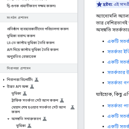
দ্রষ্টব্য:
এই সামগ্র
দ্বি-গুণক প্রমাণীকরণ সক্ষম করুন৷
অ্যানোমলি অ্যাল
সংগঠন প্রশাসন
তার বেশিরভাগই আ
প্রতিষ্ঠান ব্যবহারকারীদের পরিচালনা করুন
অসঙ্গতি সতর্কত
ভূমিকা বরাদ্দ করুন
একটি সতর্
UI-তে কাস্টম ভূমিকা তৈরি করুন
API দিয়ে কাস্টম ভূমিকা তৈরি করুন
সতর্কতা ই
অনুমতির রেফারেন্স
একটি সতর্ক
নিরাপত্তা প্রশাসন
সতর্কতার 
নিরাপত্তা রিপোর্টিং
সতর্কতা গ
উন্নত API অপ্স
ভূমিকা
যাইহোক, কিছু এপি
ট্রাফিক সতর্কতা সেট আপ করুন
সতর্কতা প
মেয়াদ শেষ হওয়ার সতর্কতা সেট আপ
করুন
একটি সতর্
অসঙ্গতি সনাক্তকরণ
ভূমিকা
একটি সতর