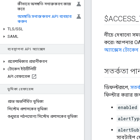
কীভাবে অসঙ্গতি সনাক্তকরণ কাজ
করে
অসঙ্গতি সনাক্তকরণ API ব্যবহার
$ACCESS
_
করুন
TLS
/
SSL
নীচে দেখানো সম
SAML
করে৷ আপনার OAu
অ্যাক্সেস টোকেন
ব্যবস্থাপনা API অ্যাক্সেস
প্রবেশাধিকার প্রমাণীকরণ
টোকেন ইউটিলিটি
সতর্কতা পা
API রেফারেন্স
ডিফল্টরূপে,
সতর্
ভূমিকা রেফারেন্স
ফিল্টার করার জন্য
প্রান্ত অন্তর্নির্মিত ভূমিকা
enabled
সিস্টেম প্রশাসকের ভূমিকা
শুধুমাত্র পঠনযোগ্য সিস্টেম প্রশাসকের ভূমিকা
alertTyp
alertSub
সাবটাইপ ফ