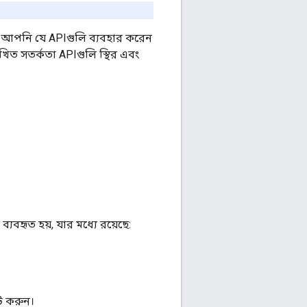
তে আপনি যে APIগুলি ব্যবহার করেন
িত সতর্কতা APIগুলি স্থির এবং
যবহৃত হয়, যার মধ্যে রয়েছে:
েট করুন।