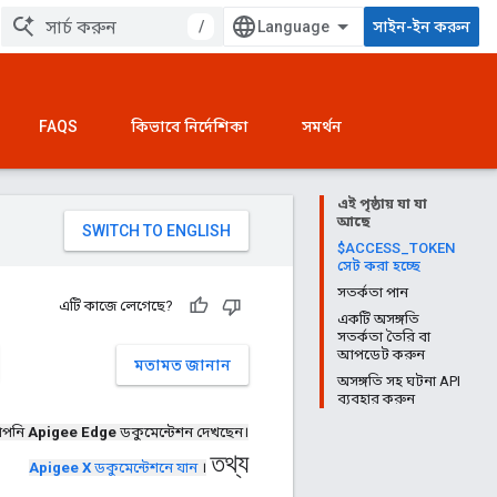
/
সাইন-ইন করুন
FAQS
কিভাবে নির্দেশিকা
সমর্থন
এই পৃষ্ঠায় যা যা
আছে
$ACCESS_TOKEN
সেট করা হচ্ছে
সতর্কতা পান
এটি কাজে লেগেছে?
একটি অসঙ্গতি
সতর্কতা তৈরি বা
আপডেট করুন
মতামত জানান
অসঙ্গতি সহ ঘটনা API
ব্যবহার করুন
পনি
Apigee Edge
ডকুমেন্টেশন দেখছেন।
তথ্য
Apigee X
ডকুমেন্টেশনে যান
।