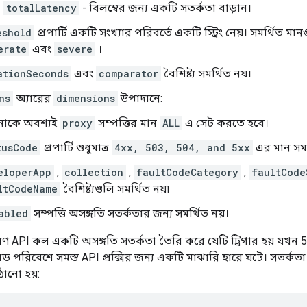
totalLatency
- বিলম্বের জন্য একটি সতর্কতা বাড়ান।
eshold
প্রপার্টি একটি সংখ্যার পরিবর্তে একটি স্ট্রিং নেয়। সমর্থিত মান
erate
এবং
severe
।
ationSeconds
এবং
comparator
বৈশিষ্ট্য সমর্থিত নয়।
ns
অ্যারের
dimensions
উপাদানে:
াকে অবশ্যই
proxy
সম্পত্তির মান
ALL
এ সেট করতে হবে।
tusCode
প্রপার্টি শুধুমাত্র
4xx, 503, 504, and 5xx
এর মান সমর
eloperApp
,
collection
,
faultCodeCategory
,
faultCode
ltCodeName
বৈশিষ্ট্যগুলি সমর্থিত নয়৷
abled
সম্পত্তি অসঙ্গতি সতর্কতার জন্য সমর্থিত নয়।
রণ API কল একটি অসঙ্গতি সতর্কতা তৈরি করে যেটি ট্রিগার হয় যখন 
ড পরিবেশে সমস্ত API প্রক্সির জন্য একটি মাঝারি হারে ঘটে। সতর্কতা ট্
ঠানো হয়: