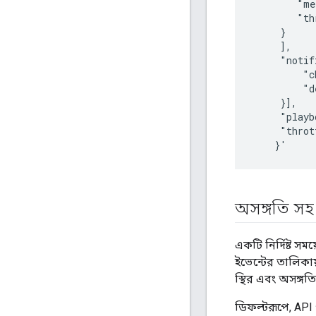
        "me
        "th
     }

     ],

     "notif
         "c
         "d
     }],

     "playb
     "throt
অসঙ্গতি সহ
একটি নির্দিষ্ট সম
ইভেন্টের তালিকায়
স্থির এবং অসঙ্গতি
ডিফল্টরূপে, API প