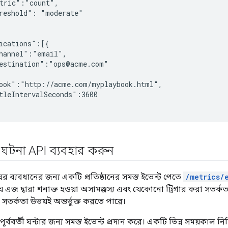
tric":"count",

reshold": "moderate"

ications":[{

hannel":"email",

estination":"ops@acme.com"

ook":"http://acme.com/myplaybook.html",

tleIntervalSeconds":3600

 ঘটনা API ব্যবহার করুন
য়ের ব্যবধানের জন্য একটি প্রতিষ্ঠানের সমস্ত ইভেন্ট পেতে
/metrics/
 এজ দ্বারা শনাক্ত হওয়া অসামঞ্জস্য এবং যেকোনো ট্রিগার করা সতর্কতা অ
 সতর্কতা উভয়ই অন্তর্ভুক্ত করতে পারে।
ূর্ববর্তী ঘন্টার জন্য সমস্ত ইভেন্ট প্রদান করে। একটি ভিন্ন সময়কাল নির্