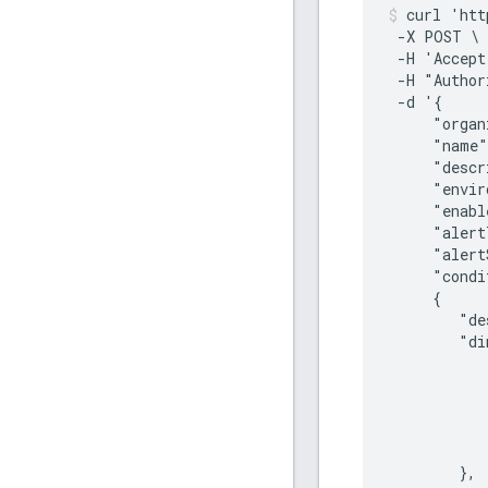
curl 'htt
 -X POST \

 -H 'Accept
 -H "Author
 -d '{

     "organ
     "name"
     "descr
     "envir
     "enabl
     "alert
     "alert
     "condi
     {

        "de
        "di
           
           
           
           
           
        },
