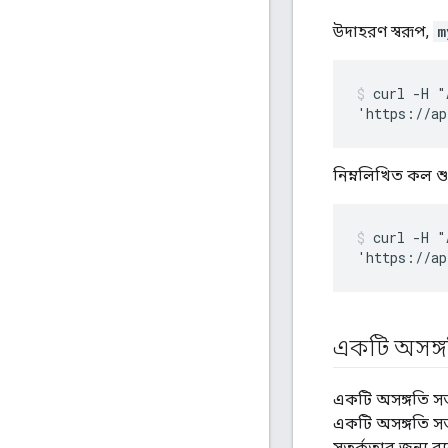
উদাহরণ স্বরূপ,
m
curl -H "
নিম্নলিখিত কল শুধ
curl -H "
একটি অসঙ্গ
একটি অসঙ্গতি স
একটি অসঙ্গতি সত
সতর্কতার জন্য ব্য