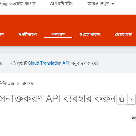
pigee এয়ার-গ্যাপড
API মনিটরিং
আরও দেখুন
রুন
নগদীকরণ
প্রশাসন
সংহত করুন
রেফারেন্স
এই পৃষ্ঠাটি
Cloud Translation API
অনুবাদ করেছে।
পিজি এজ
প্রশাসন
 সনাক্তকরণ API ব্যবহার করুন
আ