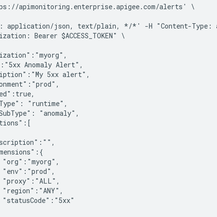
ps://apimonitoring.enterprise.apigee.com/alerts' \

: application/json, text/plain, */*' -H "Content-Type: a
ization: Bearer $ACCESS_TOKEN" \

ization":"myorg",

:"5xx Anomaly Alert",

iption":"My 5xx alert",

onment":"prod",

ed":true,

Type": "runtime",

SubType": "anomaly",

tions":[

scription":"",

mensions":{

 "org":"myorg",

 "env":"prod",

 "proxy":"ALL",

 "region":"ANY",

 "statusCode":"5xx"
