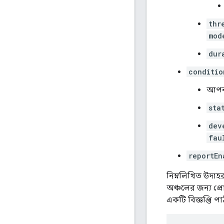
thr
mod
dur
conditio
আপন
sta
dev
fau
reportEn
নিম্নলিখিত উদাহ
অঞ্চলের জন্য প্রো
একটি বিজ্ঞপ্তি পা