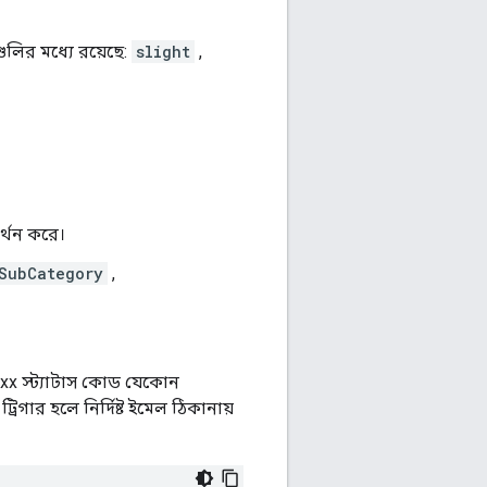
গুলির মধ্যে রয়েছে:
slight
,
্থন করে।
SubCategory
,
5xx স্ট্যাটাস কোড যেকোন
রিগার হলে নির্দিষ্ট ইমেল ঠিকানায়