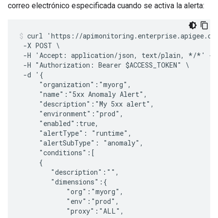
correo electrónico especificada cuando se activa la alerta:
curl 'https://apimonitoring.enterprise.apigee.com
 -X POST \

 -H 'Accept: application/json, text/plain, */*' -H
 -H "Authorization: Bearer $ACCESS_TOKEN" \

 -d '{

     "organization":"myorg",

     "name":"5xx Anomaly Alert",

     "description":"My 5xx alert",

     "environment":"prod",

     "enabled":true,

     "alertType": "runtime",

     "alertSubType": "anomaly",

     "conditions":[

     {

        "description":"",

        "dimensions":{

            "org":"myorg",

            "env":"prod",

            "proxy":"ALL",
