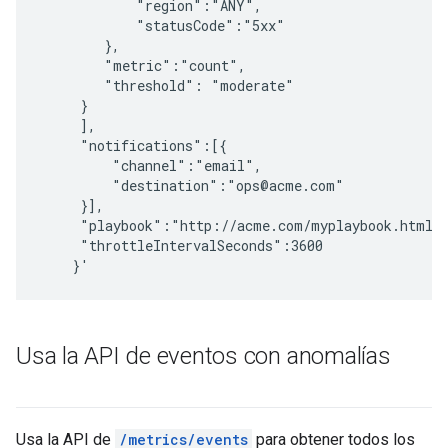
            "region":"ANY",

            "statusCode":"5xx"

        },

        "metric":"count",

        "threshold": "moderate"

     }

     ],

     "notifications":[{

         "channel":"email",

         "destination":"ops@acme.com"

     }],

     "playbook":"http://acme.com/myplaybook.html",
     "throttleIntervalSeconds":3600

Usa la API de eventos con anomalías
Usa la API de
/metrics/events
para obtener todos los