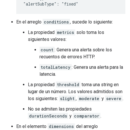
"alertSubType": "fixed"
En el arreglo
conditions
, sucede lo siguiente:
La propiedad
metrics
solo toma los
siguientes valores:
count
: Genera una alerta sobre los
recuentos de errores HTTP.
totalLatency
: Genera una alerta para la
latencia.
La propiedad
threshold
toma una string en
lugar de un número. Los valores admitidos son
los siguientes:
slight
,
moderate
y
severe
.
No se admiten las propiedades
durationSeconds
y
comparator
.
En el elemento
dimensions
del arreglo