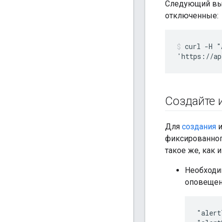
Следующий выз
отключенные:
curl -H "
Создайте 
Для
создания
и
фиксированног
такое же, как
Необходи
оповещен
"alert