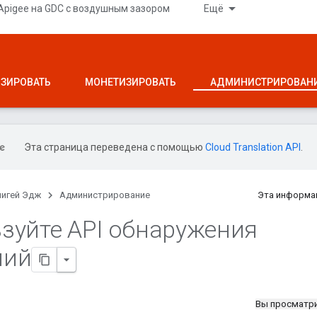
Apigee на GDC с воздушным зазором
Ещё
ЗИРОВАТЬ
МОНЕТИЗИРОВАТЬ
АДМИНИСТРИРОВАН
Эта страница переведена с помощью
Cloud Translation API
.
пигей Эдж
Администрирование
Эта информа
зуйте API обнаружения
лий
Вы просматр