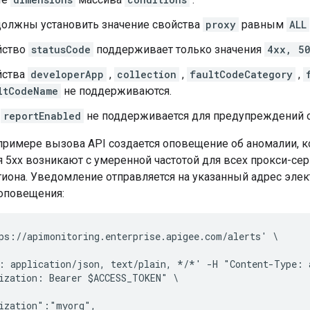
олжны установить значение свойства
proxy
равным
ALL
йство
statusCode
поддерживает только значения
4xx, 5
йства
developerApp
,
collection
,
faultCodeCategory
,
ltCodeName
не поддерживаются.
о
reportEnabled
не поддерживается для предупреждений о
римере вызова API создается оповещение об аномалии, ко
 5xx возникают с умеренной частотой для всех прокси-се
гиона. Уведомление отправляется на указанный адрес эле
оповещения:
ps://apimonitoring.enterprise.apigee.com/alerts' \

: application/json, text/plain, */*' -H "Content-Type: a
ization: Bearer $ACCESS_TOKEN" \

ization":"myorg",
