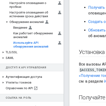
Настройте оповещения о
пробках
Получать
Настройте оповещения об
оповещен
истечении срока действия
Создать 
Обнаружение аномалий
Введение
Обновить
Как работает обнаружение
об аномал
аномалий
Используйте API
обнаружения аномалий
Установка
TLS
/
SSL
SAML
Все вызовы AP
ДОСТУП К API УПРАВЛЕНИЯ
$ACCESS_TOKE
«Получение ток
Аутентификация доступа
см. в разделе
Утилиты токенов
Справочник по API
Получайте
ССЫЛКА НА РОЛЬ