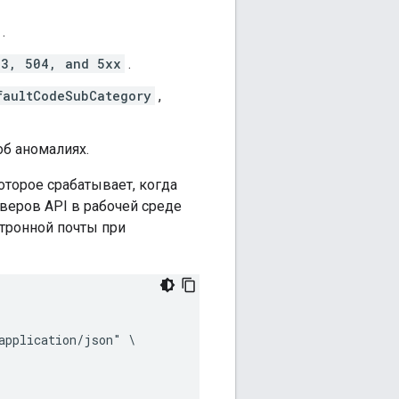
.
03, 504, and 5xx
.
faultCodeSubCategory
,
б аномалиях.
торое срабатывает, когда
рверов API в рабочей среде
ктронной почты при
pplication/json" \
