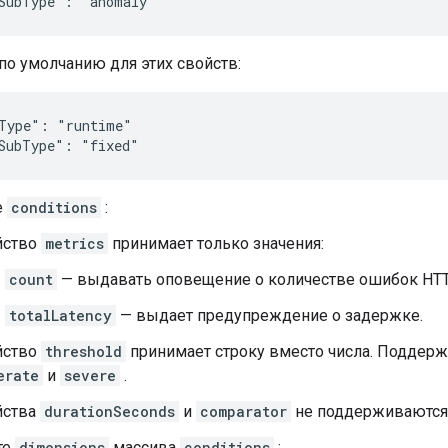
SubType": "anomaly"
по умолчанию для этих свойств:
Type": "runtime"

SubType": "fixed"
е
conditions
:
йство
metrics
принимает только значения:
count
— выдавать оповещение о количестве ошибок HTT
totalLatency
— выдает предупреждение о задержке.
йство
threshold
принимает строку вместо числа. Поддер
erate
и
severe
.
йства
durationSeconds
и
comparator
не поддерживаются
те
dimensions
массива
conditions
: