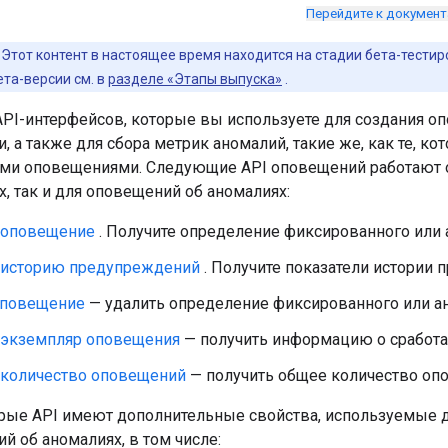
Перейдите к докумен
Этот контент в настоящее время находится на стадии бета-тести
та-версии см. в
разделе «Этапы выпуска»
.
PI-интерфейсов, которые вы используете для создания о
, а также для сбора метрик аномалий, такие же, как те, ко
и оповещениями. Следующие API оповещений работают о
, так и для оповещений об аномалиях:
 оповещение
. Получите определение фиксированного или
 историю предупреждений
. Получите показатели истории 
оповещение
— удалить определение фиксированного или а
 экземпляр оповещения
— получить информацию о сработ
 количество оповещений
— получить общее количество оп
рые API имеют дополнительные свойства, используемые 
 об аномалиях, в том числе: