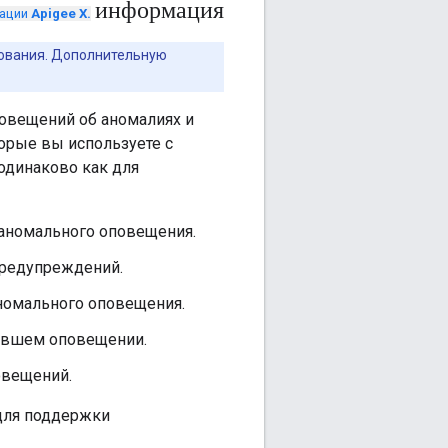
информация
тации
Apigee X.
рования. Дополнительную
повещений об аномалиях и
торые вы используете с
динаково как для
 аномального оповещения.
предупреждений.
номального оповещения.
авшем оповещении.
овещений.
для поддержки