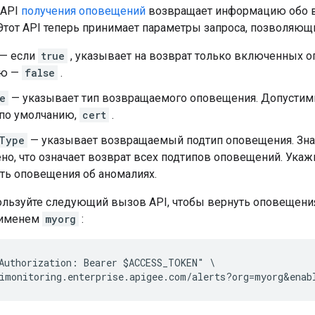
 API
получения оповещений
возвращает информацию обо 
Этот API теперь принимает параметры запроса, позволяющ
— если
true
, указывает на возврат только включенных о
ию —
false
.
e
— указывает тип возвращаемого оповещения. Допустим
 по умолчанию,
cert
.
Type
— указывает возвращаемый подтип оповещения. Зна
но, что означает возврат всех подтипов оповещений. Ука
ть оповещения об аномалиях.
ользуйте следующий вызов API, чтобы вернуть оповещени
 именем
myorg
:
Authorization: Bearer $ACCESS_TOKEN" \
