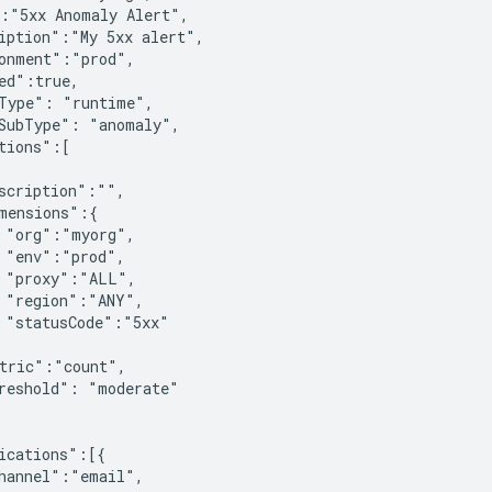
:"5xx Anomaly Alert",

iption":"My 5xx alert",

onment":"prod",

ed":true,

Type": "runtime",

SubType": "anomaly",

tions":[

scription":"",

mensions":{

 "org":"myorg",

 "env":"prod",

 "proxy":"ALL",

 "region":"ANY",

 "statusCode":"5xx"

tric":"count",

reshold": "moderate"

ications":[{

hannel":"email",
