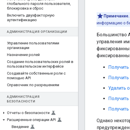
глобального пароля пользователя
,
блокировка и сброс
Включить двухфакторную
Примечание.
аутентификацию
информацию о бе
АДМИНИСТРАЦИЯ ОРГАНИЗАЦИИ
Большинство A
управления ими
Управление пользователями
организации
фиксированным
Назначение ролей
фиксированных
Создание пользовательских ролей в
пользовательском интерфейсе
Получить
Создавайте собственные роли с
Получить
помощью API
Справочник по разрешениям
Удалить 
АДМИНИСТРАЦИЯ
Получить
БЕЗОПАСНОСТИ
Получить
Отчеты о безопасности
Расширенные операции API
Однако некото
Введение
предупреждений