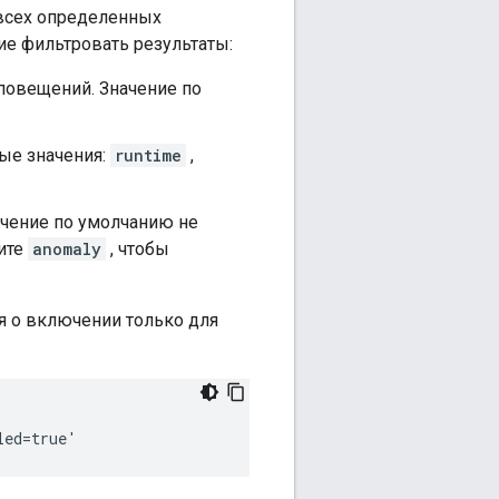
всех определенных
ие фильтровать результаты:
повещений. Значение по
ые значения:
runtime
,
чение по умолчанию не
жите
anomaly
, чтобы
я о включении только для