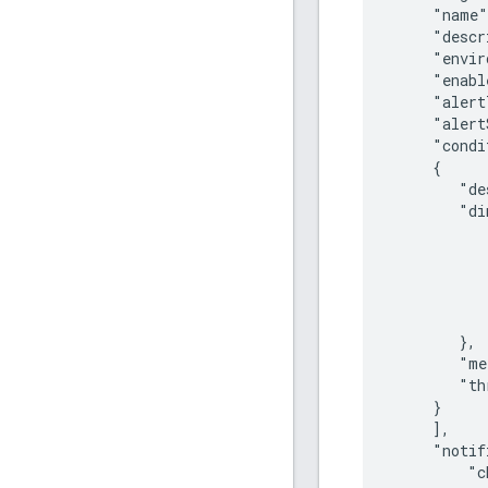
     "name"
     "descr
     "envir
     "enabl
     "alert
     "alert
     "condi
     {

        "de
        "di
           
           
           
           
           
        },

        "me
        "th
     }

     ],

     "notif
         "c