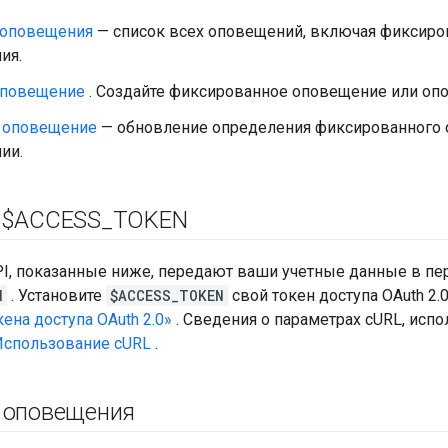
 оповещения
— список всех оповещений, включая фиксир
ия.
оповещение
. Создайте фиксированное оповещение или оп
 оповещение
— обновление определения фиксированного
ии.
 $ACCESS
_
TOKEN
I, показанные ниже, передают ваши учетные данные в п
N
. Установите
$ACCESS_TOKEN
свой токен доступа OAuth 2.0
ена доступа OAuth 2.0»
. Сведения о параметрах cURL, испо
Использование cURL
.
 оповещения