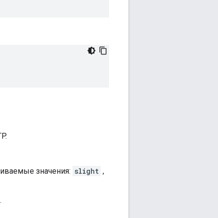
P.
живаемые значения:
slight
,
.