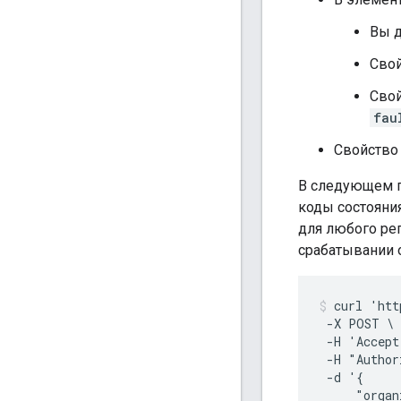
Вы д
Сво
Сво
fau
Свойств
В следующем п
коды состояния
для любого ре
срабатывании 
curl 'htt
 -X POST \

 -H 'Accept
 -H "Author
 -d '{

     "organ