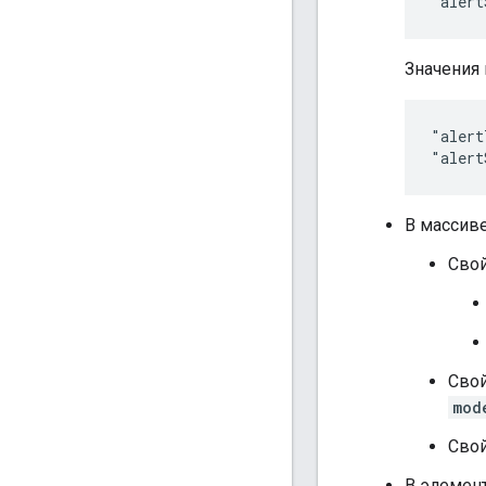
"alert
Значения 
"alert
"alert
В массив
Сво
Сво
mod
Сво
В элемен