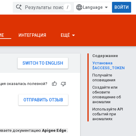
/
ВОЙТИ
ИЕ
ИНТЕГРАЦИЯ
ЕЩЁ
Содержание
Установка
$ACCESS_TOKEN
Получайте
оповещения
ция оказалась полезной?
Создайте или
обновите
оповещение об
ОТПРАВИТЬ ОТЗЫВ
аномалии
Используйте API
событий при
аномалиях
иваете документацию
Apigee Edge
.