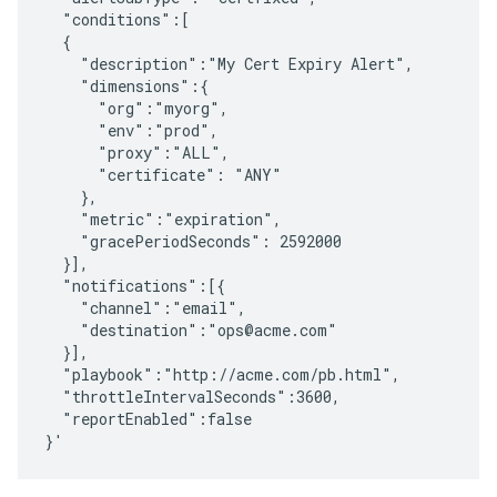
  "conditions":[

  {

    "description":"My Cert Expiry Alert",

    "dimensions":{

      "org":"myorg",

      "env":"prod",

      "proxy":"ALL",

      "certificate": "ANY"

    },

    "metric":"expiration",

    "gracePeriodSeconds": 2592000

  }],

  "notifications":[{

    "channel":"email",

    "destination":"ops@acme.com"

  }],

  "playbook":"http://acme.com/pb.html",

  "throttleIntervalSeconds":3600,

  "reportEnabled":false
