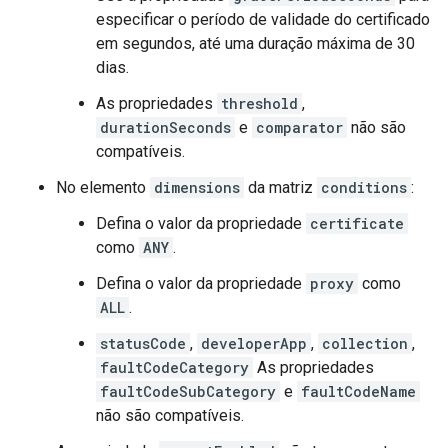
especificar o período de validade do certificado
em segundos, até uma duração máxima de 30
dias.
As propriedades
threshold
,
durationSeconds
e
comparator
não são
compatíveis.
No elemento
dimensions
da matriz
conditions
:
Defina o valor da propriedade
certificate
como
ANY
.
Defina o valor da propriedade
proxy
como
ALL
.
statusCode
,
developerApp
,
collection
,
faultCodeCategory
As propriedades
faultCodeSubCategory
e
faultCodeName
não são compatíveis.