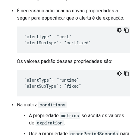
É necessário adicionar as novas propriedades a
seguir para especificar que o alerta é de expiração:
"alertType": "cert"

"alertSubType": "certfixed"
Os valores padrão dessas propriedades são:
"alertType": "runtime"

"alertSubType": "fixed"
Na matriz
conditions
:
A propriedade
metrics
só aceita os valores
de
expiration
.
Use a propriedade
gracePeriodSeconds
para