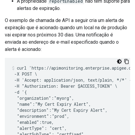
A propriedade
reportEnabled
não tem suporte para
alertas de expiração.
O exemplo de chamada de API a seguir cria um alerta de
expiração que é acionado quando um local na de produção
vai expirar nos próximos 30 dias. Uma notificação é
enviada ao endereço de e-mail especificado quando o
alerta é acionado:
curl 'https://apimonitoring.enterprise.apigee.com
 -X POST \

 -H 'Accept: application/json, text/plain, */*' -H
 -H "Authorization: Bearer $ACCESS_TOKEN" \

 -d '{

  "organization":"myorg",

  "name":"My Cert Expiry Alert",

  "description":"My Cert Expiry Alert",

  "environment":"prod",

  "enabled":true,

  "alertType": "cert",

  "alertSubType": "certfixed",
