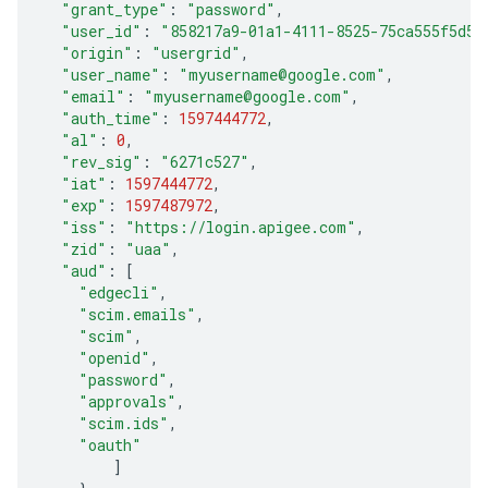
"grant_type"
:
"password"
,
"user_id"
:
"858217a9-01a1-4111-8525-75ca555f5d5c
"origin"
:
"usergrid"
,
"user_name"
:
"myusername@google.com"
,
"email"
:
"myusername@google.com"
,
"auth_time"
:
1597444772
,
"al"
:
0
,
"rev_sig"
:
"6271c527"
,
"iat"
:
1597444772
,
"exp"
:
1597487972
,
"iss"
:
"https://login.apigee.com"
,
"zid"
:
"uaa"
,
"aud"
:
[
"edgecli"
,
"scim.emails"
,
"scim"
,
"openid"
,
"password"
,
"approvals"
,
"scim.ids"
,
"oauth"
]