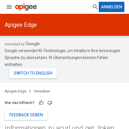
ANMELDEN
Apigee Edge
Google verwendet KI-Technologie, um Inhalte in Ihre bevorzugte
Sprache zu übersetzen. KI-Übersetzungen können Fehler
enthalten.
Apigee Edge
Verwalten
War das hilfreich?
FEEDBACK GEBEN
Informationen zu acurl und get
_
token