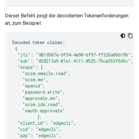
Dieser Befehl zeigt die decodierten Tokenanforderungen
an, zum Beispiel:
Decoded
token
claims
:
{
"jti"
:
"8018507e-9f34-4a90-bf97-ff226a06b19b"
,
"sub"
:
"858217a9-01a1-4111-8525-75ca555f5d5c"
,
"scope"
:
[
"scim.emails.read"
,
"scim.me"
,
"openid"
,
"password.write"
,
"approvals.me"
,
"scim.ids.read"
,
"oauth.approvals"
],
"client_id"
:
"edgecli"
,
"cid"
:
"edgecli"
,
"azp"
:
"edgecli"
,