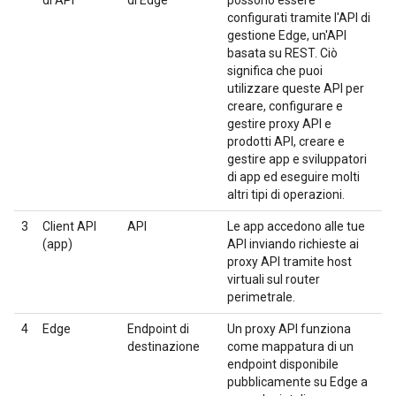
di API
di Edge
possono essere
configurati tramite l'API di
gestione Edge, un'API
basata su REST. Ciò
significa che puoi
utilizzare queste API per
creare, configurare e
gestire proxy API e
prodotti API, creare e
gestire app e sviluppatori
di app ed eseguire molti
altri tipi di operazioni.
3
Client API
API
Le app accedono alle tue
(app)
API inviando richieste ai
proxy API tramite host
virtuali sul router
perimetrale.
4
Edge
Endpoint di
Un proxy API funziona
destinazione
come mappatura di un
endpoint disponibile
pubblicamente su Edge a