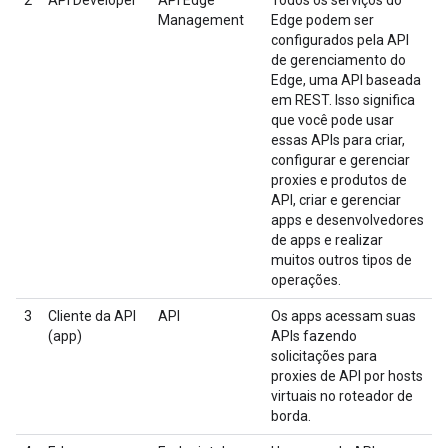
2
API Developer
API Edge
Todos os serviços do
Management
Edge podem ser
configurados pela API
de gerenciamento do
Edge, uma API baseada
em REST. Isso significa
que você pode usar
essas APIs para criar,
configurar e gerenciar
proxies e produtos de
API, criar e gerenciar
apps e desenvolvedores
de apps e realizar
muitos outros tipos de
operações.
3
Cliente da API
API
Os apps acessam suas
(app)
APIs fazendo
solicitações para
proxies de API por hosts
virtuais no roteador de
borda.