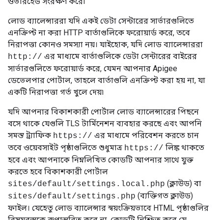
ওভারহেড সংরক্ষণ করে৷
লোড ব্যালেন্সাররা যদি একই ডেটা সেন্টারের সার্ভারগুলিতে
এনক্রিপ্ট না করা HTTP বার্তাগুলিকে ফরোয়ার্ড করে, তবে
নিরাপত্তা কোনও সমস্যা নয়। যাইহোক, যদি লোড ব্যালেন্সাররা
এর মাধ্যমে বার্তাগুলিকে ডেটা সেন্টারের বাইরের
http://
সার্ভারগুলিতে ফরোয়ার্ড করে, যেমন আপনার Apigee
ডেভেলপার পোর্টাল, তাহলে বার্তাগুলি এনক্রিপ্ট করা হয় না, যা
একটি নিরাপত্তা গর্ত খুলে দেয়৷
যদি আপনার বিকাশকারী পোর্টাল লোড ব্যালেন্সারের পিছনে
বসে থাকে যেগুলি TLS টার্মিনেশন ব্যবহার করছে এবং আপনি
সমস্ত ট্র্যাফিক
এর মাধ্যমে পরিবেশন করতে চান
https://
তবে ওয়েবসাইট পৃষ্ঠাগুলিতে শুধুমাত্র
লিঙ্ক থাকতে
https://
হবে এবং আপনাকে নিম্নলিখিত কোডটি আপনার সাথে যুক্ত
করতে হবে বিকাশকারী পোর্টাল
(ক্লাউড) বা
sites/default/settings.local.php
(ব্যক্তিগত ক্লাউড)
sites/default/settings.php
ফাইল। যেহেতু লোড ব্যালেন্সার স্বয়ংক্রিয়ভাবে HTML পৃষ্ঠাগুলির
বিষয়বস্তুকে রূপান্তরিত করে না, কোডটি নিশ্চিত করে যে