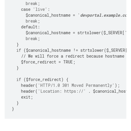
break
;
case
'live'
:
$
canonical_hostname
=
'
devportal.example.com
break
;
default
:
$
canonical_hostname
=
strtolower
(
$
_SERVER
[
'H
break
;
}
if
(
$
canonical_hostname
!=
strtolower
(
$
_SERVER
[
'
//
We
will
force
a
redirect
because
hostname
i
$
force_redirect
=
TRUE
;
}
if
(
$
force_redirect
)
{
header
(
'HTTP/1.0 301 Moved Permanently'
);
header
(
'Location: https://'
.
$
canonical_hostn
exit
;
}
}