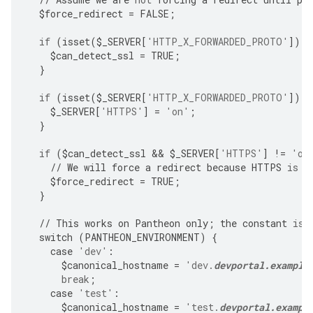
$
force_redirect
=
FALSE
;
if
(
isset
(
$
_SERVER
[
'HTTP_X_FORWARDED_PROTO'
])
|
$
can_detect_ssl
=
TRUE
;
}
if
(
isset
(
$
_SERVER
[
'HTTP_X_FORWARDED_PROTO'
])
 &
$
_SERVER
[
'HTTPS'
]
=
'on'
;
}
if
(
$
can_detect_ssl
 && 
$
_SERVER
[
'HTTPS'
]
!=
'on
//
We
will
force
a
redirect
because
HTTPS
is
r
$
force_redirect
=
TRUE
;
}
//
This
works
on
Pantheon
only
;
the
constant
is
switch
(
PANTHEON_ENVIRONMENT
)
{
case
'dev'
:
$
canonical_hostname
=
'dev.
devportal.example
break
;
case
'test'
:
$
canonical_hostname
=
'test.
devportal.exampl