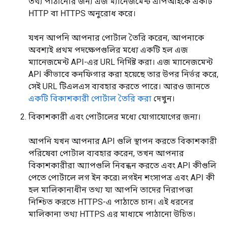
তথ্য পাঠানোর জন্য এজ ম্যানেজমেন্ট এপিআইকে একটি
HTTP বা HTTPS অনুরোধ করে।
যখন আপনি আপনার পোর্টাল তৈরি করেন, আপনাকে
অবশ্যই প্রথম পদক্ষেপগুলির মধ্যে একটি হল এজ
ম্যানেজমেন্ট API-এর URL নির্দিষ্ট করা। এজ ম্যানেজমেন্ট
API কীভাবে কনফিগার করা হয়েছে তার উপর নির্ভর করে,
সেই URL টিএলএস ব্যবহার করতে পারে। আরও জানতে
একটি বিকাশকারী পোর্টাল তৈরি করা
দেখুন।
বিকাশকারী এবং পোর্টালের মধ্যে যোগাযোগের জন্য।
আপনি যখন আপনার API গুলি স্থাপন করতে বিকাশকারী
পরিষেবা পোর্টাল ব্যবহার করেন, তখন আপনার
বিকাশকারীরা অ্যাপগুলি নিবন্ধন করতে এবং API কীগুলি
পেতে পোর্টালে লগ ইন করে৷ লগইন শংসাপত্র এবং API কী
হল মালিকানাধীন তথ্য যা আপনি তাদের নিরাপত্তা
নিশ্চিত করতে HTTPS-এ পাঠাতে চান। এই ধরনের
মালিকানা তথ্য HTTPS এর মাধ্যমে পাঠানো উচিত।