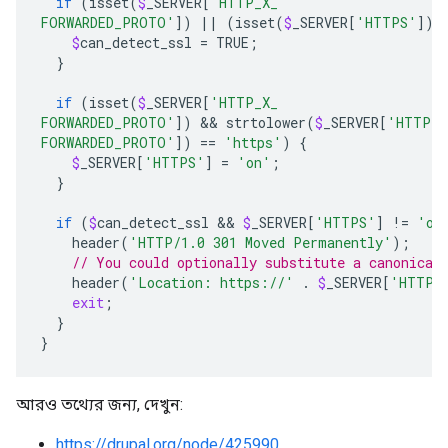
if
(
isset
(
$
_SERVER
[
'HTTP_X_
FORWARDED_PROTO'
])
||
(
isset
(
$
_SERVER
[
'HTTPS'
])
 
$
can_detect_ssl
=
TRUE
;
}
if
(
isset
(
$
_SERVER
[
'HTTP_X_
FORWARDED_PROTO'
])
 && 
strtolower
(
$
_SERVER
[
'HTTP_X
FORWARDED_PROTO'
])
==
'https'
)
{
$
_SERVER
[
'HTTPS'
]
=
'on'
;
}
if
(
$
can_detect_ssl
 && 
$
_SERVER
[
'HTTPS'
]
!
=
'on
header
(
'HTTP/1.0 301 Moved Permanently'
);
// You could optionally substitute a canonical
header
(
'Location: 
https://
'
.
$
_SERVER
[
'HTTP_
exit
;
}
}
আরও তথ্যের জন্য, দেখুন:
https://drupal.org/node/425990