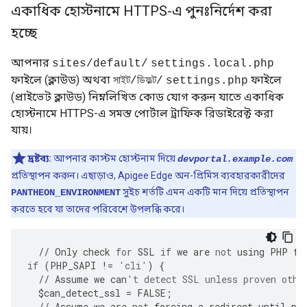
একাধিক হোস্টনামে HTTPS-এ পুনঃনির্দেশ করা
হচ্ছে
আপনার
sites/default/
settings.local.php
ফাইলে (ক্লাউড) অথবা
ফাইলে
সাইট/ডিফল্ট/
settings.php
(প্রাইভেট ক্লাউড) নিম্নলিখিত কোড যোগ করুন যাতে একাধিক
হোস্টনামে HTTPS-এ সমস্ত পোর্টাল ট্রাফিক রিডাইরেক্ট করা
যায়।
দ্রষ্টব্য:
আপনার কাস্টম হোস্টনাম দিয়ে
devportal.example.com
প্রতিস্থাপন করুন। এছাড়াও, Apigee Edge অন-প্রিমিস ব্যবহারকারীদের
সুইচ শর্তটি এমন একটি মান দিয়ে প্রতিস্থাপন
PANTHEON_ENVIRONMENT
করতে হবে যা তাদের পরিবেশে উপলব্ধি করে।
//
Only
check
for
SSL
if
we
are
not
using
PHP
fr
if
(
PHP_SAPI
!=
'cli'
)
{
//
Assume
we
can
't detect SSL unless proven othe
$
can_detect_ssl
=
FALSE
;
//
Assume
we
are
not
forcing
a
redirect
until
pr