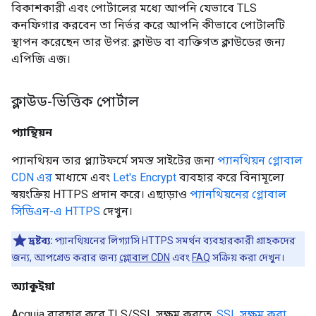
বিকাশকারী এবং পোর্টালের মধ্যে আপনি যেভাবে TLS
কনফিগার করবেন তা নির্ভর করে আপনি কীভাবে পোর্টালটি
স্থাপন করেছেন তার উপর: ক্লাউড বা ব্যক্তিগত ক্লাউডের জন্য
এপিজি এজ।
ক্লাউড-ভিত্তিক পোর্টাল
প্যান্থিয়ন
প্যানথিয়ন তার প্ল্যাটফর্মে সমস্ত সাইটের জন্য
প্যানথিয়ন গ্লোবাল
CDN এর
মাধ্যমে এবং
Let's Encrypt
ব্যবহার করে বিনামূল্যে
স্বয়ংক্রিয় HTTPS প্রদান করে। এছাড়াও
প্যানথিয়নের গ্লোবাল
সিডিএন-এ HTTPS
দেখুন।
দ্রষ্টব্য:
প্যানথিয়নের লিগ্যাসি HTTPS সমর্থন ব্যবহারকারী গ্রাহকদের
জন্য, আপগ্রেড করার জন্য
গ্লোবাল CDN
এবং
FAQ
সক্রিয় করা দেখুন।
অ্যাকুইয়া
Acquia ব্যবহার করে TLS/SSL সক্ষম করতে,
SSL সক্ষম করা