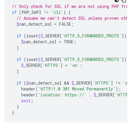
// Only check for SSL if we are not using PHP from
if
(
PHP_SAPI
!
=
'cli'
)
{
// Assume we can't detect SSL unless proven othe
$
can_detect_ssl
=
FALSE
;
if
(
isset
(
$
_SERVER
[
'HTTP_X_FORWARDED_PROTO'
])
|
$
can_detect_ssl
=
TRUE
;
}
if
(
isset
(
$
_SERVER
[
'HTTP_X_FORWARDED_PROTO'
])
 &
$
_SERVER
[
'HTTPS'
]
=
'on'
;
}
if
(
$
can_detect_ssl
 && 
$
_SERVER
[
'HTTPS'
]
!
=
'on
header
(
'HTTP/1.0 301 Moved Permanently'
);
header
(
'Location: https://'
.
$
_SERVER
[
'HTTP_
exit
;
}
}