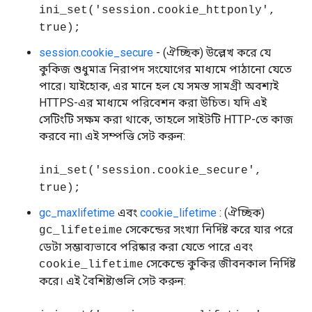
ini_set('session.cookie_httponly',
true);
session.cookie_secure
- (ঐচ্ছিক) উল্লেখ করে যে
কুকিজ শুধুমাত্র নিরাপদ সংযোগের মাধ্যমে পাঠানো যেতে
পারে। যাইহোক, এর মানে হল যে সমস্ত সামগ্রী অবশ্যই
HTTPS-এর মাধ্যমে পরিবেশন করা উচিত। যদি এই
সেটিংটি সক্ষম করা থাকে, তাহলে সাইটটি HTTP-তে কাজ
করবে না৷ এই সম্পত্তি সেট করুন:
ini_set('session.cookie_secure',
true);
gc_maxlifetime
এবং
cookie_lifetime
: (ঐচ্ছিক)
সেকেন্ডের সংখ্যা নির্দিষ্ট করে যার পরে
gc_lifeteime
ডেটা সম্ভাব্যভাবে পরিষ্কার করা যেতে পারে এবং
সেকেন্ডে কুকির জীবনকাল নির্দিষ্ট
cookie_lifetime
করে। এই বৈশিষ্ট্যগুলি সেট করুন: