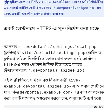
দ্রষ্টব্য:
আপনার DNS-এর সমস্ত ক্যানোনিকাল নেম রেকর্ড (CNAMEs)
এর সংশ্লিষ্ট সার্টিফিকেট থাকতে হবে।
এর
*.devportal.apigee.io-
জন্য, একটি ডিফল্ট শংসাপত্র প্রদান করা হয়।
একই হোস্টনামে HTTPS-এ পুনঃনির্দেশ করা হচ্ছে
আপনার
sites/default/
settings.local.php
(ক্লাউড) বা
(ব্যক্তিগত
sites/default/
settings.php
ক্লাউড) ফাইলে নিম্নলিখিত কোড যোগ করুন একই হোস্টনামে
HTTPS-এ সমস্ত পোর্টাল ট্রাফিক রিডাইরেক্ট করতে
(উদাহরণস্বরূপ,
)
)
*.devportal
.apigee.io
এই পরিস্থিতিতে, যদি কোনও বিকাশকারী
live-
এ আপনার পোর্টালে
example.devportal.apigee.io-
যান, কিন্তু
এর জন্য আপলোড
devportal.example.com-
করা একটি শংসাপত্র অ্যাক্সেস করতে চান, অনুরোধটি ব্যর্থ হবে৷