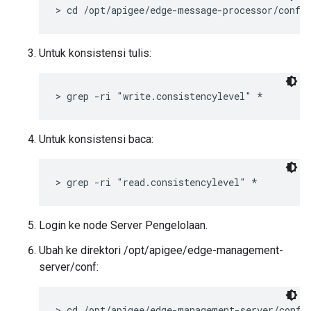
> cd /opt/apigee/edge-message-processor/conf
Untuk konsistensi tulis:
> grep -ri "write.consistencylevel" *
Untuk konsistensi baca:
> grep -ri "read.consistencylevel" *
Login ke node Server Pengelolaan.
Ubah ke direktori /opt/apigee/edge-management-
server/conf:
> cd /opt/apigee/edge-management-server/conf