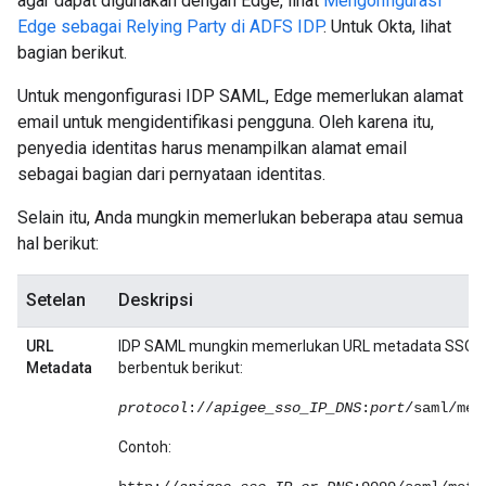
agar dapat digunakan dengan Edge, lihat
Mengonfigurasi
Edge sebagai Relying Party di ADFS IDP
. Untuk Okta, lihat
bagian berikut.
Untuk mengonfigurasi IDP SAML, Edge memerlukan alamat
email untuk mengidentifikasi pengguna. Oleh karena itu,
penyedia identitas harus menampilkan alamat email
sebagai bagian dari pernyataan identitas.
Selain itu, Anda mungkin memerlukan beberapa atau semua
hal berikut:
Setelan
Deskripsi
URL
IDP SAML mungkin memerlukan URL metadata SSO E
Metadata
berbentuk berikut:
protocol
://
apigee_sso_IP_DNS
:
port
/saml/met
Contoh: