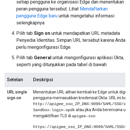
setiap pengguna ke organisasi Edge dan menentukan
peran pengguna tersebut. Lihat
Mendaftarkan
pengguna Edge baru
untuk mengetahui informasi
selengkapnya.
Pilih tab
Sign on
untuk mendapatkan URL metadata
Penyedia Identitas. Simpan URL tersebut karena Anda
perlu mengonfigurasi Edge.
Pilih tab
General
untuk mengonfigurasi aplikasi Okta,
seperti yang ditunjukkan pada tabel di bawah:
Setelan
Deskripsi
URL single
Menentukan URL alihan kembali ke Edge untuk digun
sign on
pengguna memasukkan kredensial Okta. URL ini berb
http://
apigee_sso_IP_DNS
:9099/SAML/SSO/al
atau jika Anda berencana unt
Sandbox-login-opdk
mengaktifkan TLS di
:
apigee-sso
https://
apigee_sso_IP_DNS
:9099/SAML/SSO/a