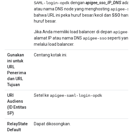
dengan
apigee_sso_IP_DNS
adala
SAML-login-opdk
atau nama DNS node yang menghosting
apigee-ss
bahwa URL ini peka huruf besar/kecil dan
SSO
harus
huruf besar.
Jika Anda memiliki load balancer di depan
apigee-s
alamat IP atau nama DNS
seperti yang 
apigee-sso
melalui load balancer.
Gunakan
Centang kotak ini.
ini untuk
URL
Penerima
dan URL
Tujuan
URI
Setel ke
apigee-saml-login-opdk
Audiens
(ID Entitas
SP)
RelayState
Dapat dikosongkan.
Default