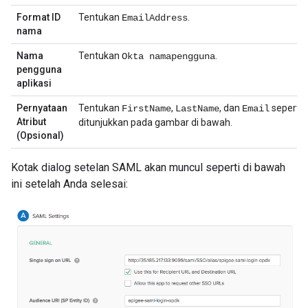
Format ID
Tentukan
.
EmailAddress
nama
Nama
Tentukan
.
Okta namapengguna
pengguna
aplikasi
Pernyataan
Tentukan
,
, dan
seperti 
FirstName
LastName
Email
Atribut
ditunjukkan pada gambar di bawah.
(Opsional)
Kotak dialog setelan SAML akan muncul seperti di bawah
ini setelah Anda selesai: