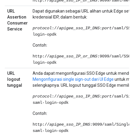
http://
apigee_sso_IP_or_DNS
:9099/saml/meta
URL
Dapat digunakan sebagai URL alihan untuk Edge se
Assertion
kredensial IDP, dalam bentuk:
Consumer
protocol
://
apigee_sso_IP_DNS
:
port
/saml/SSO
Service
login-opdk
Contoh:
http://
apigee_sso_IP_or_DNS
:9099/saml/SSO/
login-opdk
URL
Anda dapat mengonfigurasi SSO Edge untuk mendukun
logout
Mengonfigurasi single sign-out dari UI Edge
untuk men
tunggal
selengkapnya. URL logout tunggal SSO Edge memiliki 
protocol
://
apigee_sso_IP_DNS
:
port
/saml/Sin
saml-login-opdk
Contoh:
http://
apigee_sso_IP_DNS
:9099/saml/SingleL
saml-login-opdk