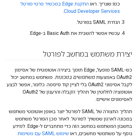
כמו שצריך. ראו
התקנת Edge במכשיר פרטי פורטל
.
Cloud Developer Services
הגדרת SAML בפורטל.
עכשיו אפשר להשבית את Basic Auth ב-Edge.
יצירת משתמש במחשב לפורטל
כש-SAML מופעל, Edge תומך ביצירה אוטומטית של אסימון
OAuth2 באמצעות
משתמשים במכונות
. משתמש במחשב יכול
לקבל אסימוני OAuth2 בלי לציין קוד סיסמה. כלומר, אפשר לבצע
אוטומציה לחלוטין של תהליך הקבלה והרענון של OAuth2
לאסימונים אישיים.
תהליך התצורה של SAML לפורטל יוצר באופן אוטומטי משתמש
במכונה לארגון שמשויך לפורטל. לאחר מכן הפורטל משתמש
בחשבון המשתמש במחשב הזה כדי מתחברים ל-Edge. למידע
נוסף על משתמשי מחשבים, ראו
שימוש SAML עם משימות