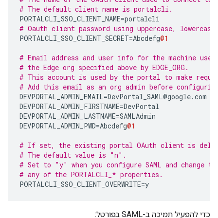
# The default client name is portalcli.
PORTALCLI_SSO_CLIENT_NAME
=
portalcli
# Oauth client password using uppercase, lowercase
PORTALCLI_SSO_CLIENT_SECRET
=
Abcdefg
@1
# Email address and user info for the machine user
# the Edge org specified above by EDGE_ORG. 
# This account is used by the portal to make reque
# Add this email as an org admin before configurin
DEVPORTAL_ADMIN_EMAIL
=
DevPortal_SAML
@
google
.
com
DEVPORTAL_ADMIN_FIRSTNAME
=
DevPortal
DEVPORTAL_ADMIN_LASTNAME
=
SAMLAdmin
DEVPORTAL_ADMIN_PWD
=
Abcdefg
@1
# If set, the existing portal OAuth client is dele
# The default value is "n".
# Set to "y" when you configure SAML and change th
# any of the PORTALCLI_* properties.
PORTALCLI_SSO_CLIENT_OVERWRITE
=
y
כדי להפעיל תמיכה ב-SAML בפורטל: