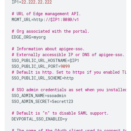
IP1
=
22.222.22.222
# URL of Edge management API.
MGMT_URL
=
http
:
//$IP1:8080/v1
# Org associated with the portal.
EDGE_ORG
=
myorg
# Information about apigee-sso.
# Externally accessible IP or DNS of apigee-sso.
SSO_PUBLIC_URL_HOSTNAME
=
$IP1
SSO_PUBLIC_URL_PORT
=
9099
# Default is http. Set to https if you enabled TLS
SSO_PUBLIC_URL_SCHEME
=
http
# SSO admin credentials as set when you installed 
SSO_ADMIN_NAME
=
ssoadmin
SSO_ADMIN_SECRET
=
Secret123
# Default is "n" to disable SAML support.
DEVPORTAL_SSO_ENABLED
=
y
# The name of the OAuth client used to connect to 