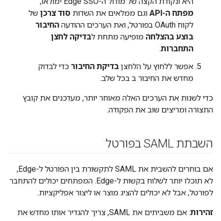
היא ונקודת הקצה של מודול ה-Edge SSO ימולאו,
מפתח ה-API
וגם ממלאים את השדות
סוד צרכן
של
לקוח OAuth בפורטל, ואת הערכים ההודעה
החיבור
בוצע בהצלחה
מופיעה מתחת ל
בדיקה לחצן
התחברות
.
אפשר ללחוץ על הלחצן
בדיקת החיבור
כדי לבדוק
מחדש את החיבור ב בכל שלב.
כדי לשנות את הערכים האלה מאוחר יותר, מעדכנים את קובץ
התצורה ומריצים שוב את הפקודה.
השבתת SAML בפורטל
אם בוחרים להשבית את SAML לתקשורת בין הפורטל ל-Edge,
לא תוכלו יותר לשלוח בקשות ל-Edge. המפתחים יכולים להתחבר
לפורטל, אבל לא יכולים להציג מוצר או ליצור אפליקציות.
זהירות
: אם משביתים את SAML, צריך להגדיר אותו מחדש את