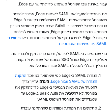
עבור בארגון שבו הפורטל משתמש כדי לתקשר עם Edge.
אם בוחרים להפעיל את SAML לאימות Edge, אפשר להגדיר
שהפורטל ישתמש אימות SAML כששולחים בקשות ל-Edge.
הגדרת הפורטל לשימוש ב-SAML יוצרת באופן אוטומטי חשבון
משתמש חדש במחשב בארגון Edge, שאותו משמש לשליחת
בקשות ל-Edge. למידע נוסף על משתמשי מכונות, ראו
שימוש ב-
SAML עם משימות אוטומטיות
.
כדי שהתמיכה ב-SAML לפורטל, תצטרכו להתקין ולהגדיר את
אפליקציית Edge מודול SSO בצומת של שרת ניהול הקצה.
התהליך הכללי להפעלת SAML עבור הפורטל הוא:
הגדרת SAML ב-Edge כפי שמתואר במאמר
התקנה
והגדרה של SAML עבור Edge.
הערה
: עדיין צריך
להפעיל את האימות הבסיסי ב-Edge כדי להתקין את
בפורטל. לא להשבית את Basic Auth ב-Edge עד
שמגדירים את הפורטל לשימוש SAML.
מתקינים את הפורטל ומוודאים שההתקנה עובדת