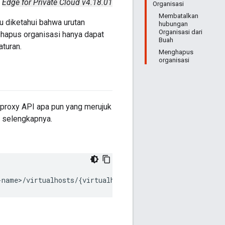
Edge for Private Cloud v4.18.01
Organisasi
Membatalkan
lu diketahui bahwa urutan
hubungan
Organisasi dari
nghapus organisasi hanya dapat
Buah
turan.
Menghapus
organisasi
 proxy API apa pun yang merujuk
i selengkapnya.
-name>/virtualhosts/{virtualhost_name}" 