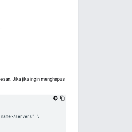
.
san. Jika jika ingin menghapus
name>/servers" \
