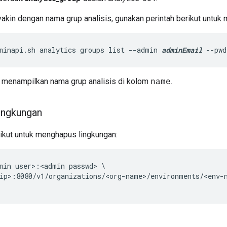
yakin dengan nama grup analisis, gunakan perintah berikut untuk 
minapi.sh analytics groups list --admin 
adminEmail
 --pwd
an menampilkan nama grup analisis di kolom
.
name
ingkungan
ikut untuk menghapus lingkungan:
min user>:<admin passwd> \

ip>:8080/v1/organizations/<org-name>/environments/<env-n