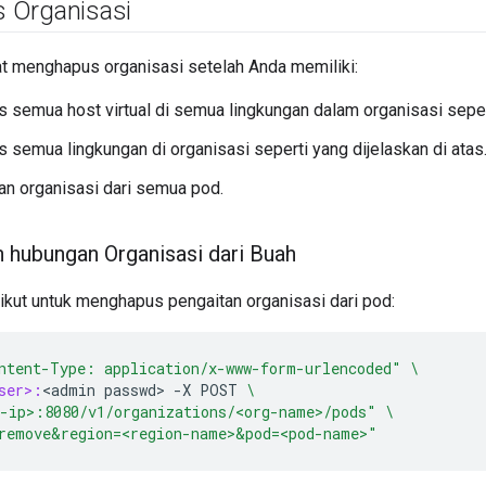
 Organisasi
t menghapus organisasi setelah Anda memiliki:
semua host virtual di semua lingkungan dalam organisasi seperti
semua lingkungan di organisasi seperti yang dijelaskan di atas
n organisasi dari semua pod.
hubungan Organisasi dari Buah
ikut untuk menghapus pengaitan organisasi dari pod:
ntent-Type: application/x-www-form-urlencoded"
\
ser>:
<
admin
passwd
>
-
X
POST
\
-ip>:8080/v1/organizations/<org-name>/pods"
\
remove&region=<region-name>&pod=<pod-name>"