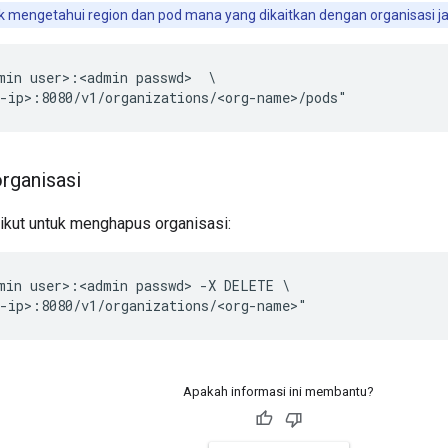
 mengetahui region dan pod mana yang dikaitkan dengan organisasi jal
min user>:<admin passwd>  \

-ip>:8080/v1/organizations/<org-name>/pods"
rganisasi
ikut untuk menghapus organisasi:
min user>:<admin passwd> -X DELETE \

-ip>:8080/v1/organizations/<org-name>" 
Apakah informasi ini membantu?