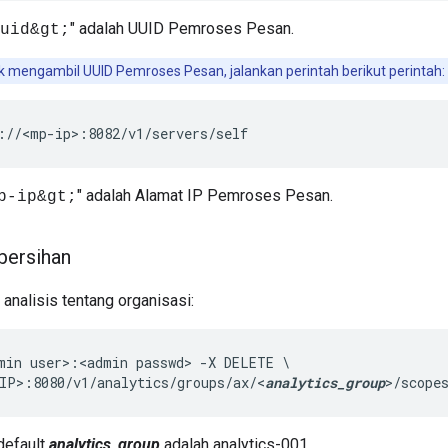
" adalah UUID Pemroses Pesan.
uid&gt;
 mengambil UUID Pemroses Pesan, jalankan perintah berikut perintah:
://<mp-ip>:8082/v1/servers/self
" adalah Alamat IP Pemroses Pesan.
p-ip&gt;
bersihan
analisis tentang organisasi:
min user>:<admin passwd> -X DELETE \

IP>:8080/v1/analytics/groups/ax/<
analytics_group
>/scope
default
analytics_group
adalah analytics-001.