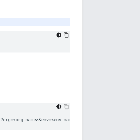
s?org=<org-name>&env=<env-name>