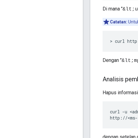
Di mana "
&lt;u
Catatan:
Untuk
> curl http
Dengan "
&lt;m
Analisis pem
Hapus informasi 
curl -u <ad
http://<ms-
dengan setelan 