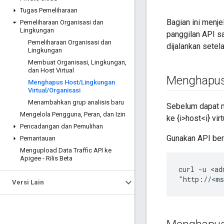
Tugas Pemeliharaan
Bagian ini menje
Pemeliharaan Organisasi dan
Lingkungan
panggilan API sa
Pemeliharaan Organisasi dan
dijalankan sete
Lingkungan
Membuat Organisasi
,
Lingkungan
,
dan Host Virtual
Menghapus 
Menghapus Host
/
Lingkungan
Virtual
/
Organisasi
Menambahkan grup analisis baru
Sebelum dapat m
Mengelola Pengguna
,
Peran
,
dan Izin
ke {i>host<i} vi
Pencadangan dan Pemulihan
Gunakan API beri
Pemantauan
Mengupload Data Traffic API ke
Apigee - Rilis Beta
curl -u <ad
"http://<ms
Versi Lain