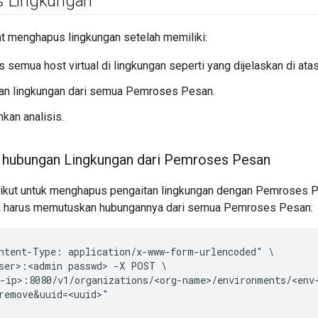
 Lingkungan
t menghapus lingkungan setelah memiliki:
semua host virtual di lingkungan seperti yang dijelaskan di atas
n lingkungan dari semua Pemroses Pesan.
an analisis.
hubungan Lingkungan dari Pemroses Pesan
ikut untuk menghapus pengaitan lingkungan dengan Pemroses Pe
da harus memutuskan hubungannya dari semua Pemroses Pesan:
ntent-Type: application/x-www-form-urlencoded" \

ser>:<admin passwd> -X POST \

-ip>:8080/v1/organizations/<org-name>/environments/<env-
remove&uuid=<uuid>"