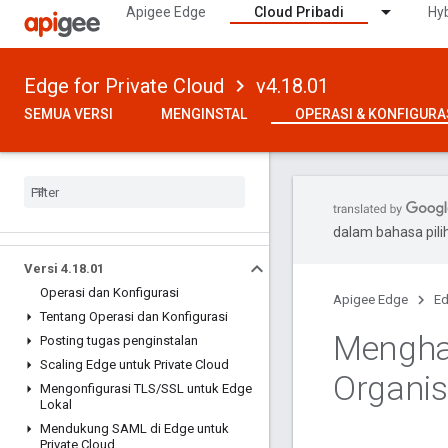
Apigee Edge
Cloud Pribadi
Hyb
Edge for Private Cloud
v4.18.01
SEMUA VERSI
MENGINSTAL
OPERASI & KONFIGURA
dalam bahasa pil
Versi 4
.
18
.
01
Operasi dan Konfigurasi
Apigee Edge
Ed
Tentang Operasi dan Konfigurasi
Mengha
Posting tugas penginstalan
Scaling Edge untuk Private Cloud
Organis
Mengonfigurasi TLS
/
SSL untuk Edge
Lokal
Mendukung SAML di Edge untuk
Private Cloud