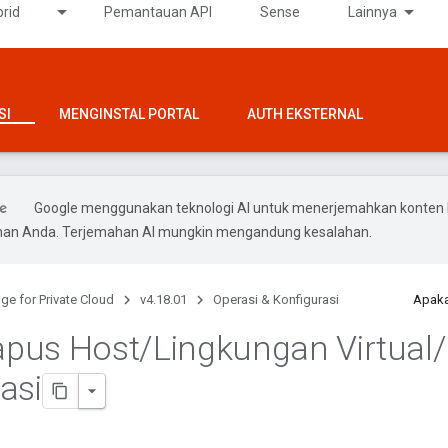
rid
Pemantauan API
Sense
Lainnya
SI
MENGINSTAL PORTAL
AUTH EKSTERNAL
Google menggunakan teknologi AI untuk menerjemahkan konten 
ihan Anda. Terjemahan AI mungkin mengandung kesalahan.
ge for Private Cloud
v4.18.01
Operasi & Konfigurasi
Apaka
pus Host
/
Lingkungan Virtual
/
asi