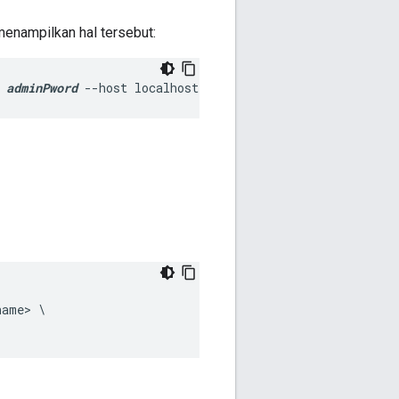
menampilkan hal tersebut:
 
adminPword
 --host localhost
ame> \
