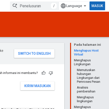
/
MASUK
Pada halaman ini
ke
Menghapus Host
Virtual
Menghapus
Lingkungan
Memutuskan
h informasi ini membantu?
hubungan
Lingkungan dari
Pemroses Pesan
KIRIM MASUKAN
Analisis
pembersihan
Menghapus
lingkungan
Menghapus