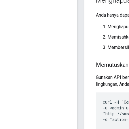
Menghapus
Anda hanya dapa
Menghapus 
Memisahka
Membersihk
Memutuskan 
Gunakan API ber
lingkungan, An
curl -H "Co
-u <admin u
"http://<ms
-d "action=