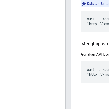
Catatan:
Untuk
curl -u <ad
"http://<ms
Menghapus o
Gunakan API ber
curl -u <ad
"http://<ms