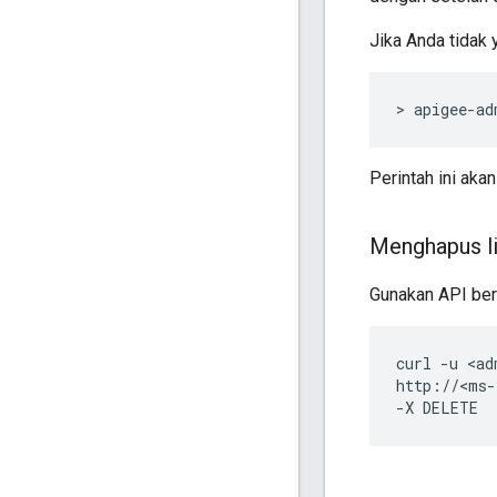
Jika Anda tidak 
> apigee-ad
Perintah ini ak
Menghapus l
Gunakan API ber
curl -u <ad
http://<ms-
-X DELETE