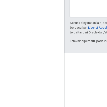
Kecuali dinyatakan lain, k
berdasarkan
Lisensi Apach
terdaftar dari Oracle dan/at
Terakhir diperbarui pada 2
Tentang Apigee
We're part of Google
Acara
Partner
eBook dan webcast