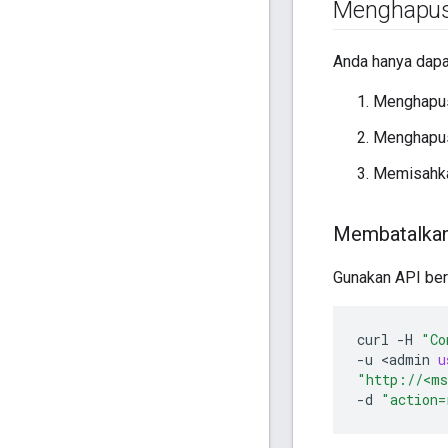
Menghapus
Anda hanya dapa
Menghapus 
Menghapus 
Memisahka
Membatalkan 
Gunakan API ber
curl
-
H
"Co
-
u
<
admin
u
"http://<ms
-
d
"action=