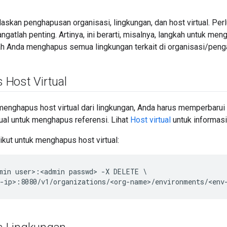
laskan penghapusan organisasi, lingkungan, dan host virtual. Per
ngatlah penting. Artinya, ini berarti, misalnya, langkah untuk me
lah Anda menghapus semua lingkungan terkait di organisasi/penga
Host Virtual
enghapus host virtual dari lingkungan, Anda harus memperbarui
rtual untuk menghapus referensi. Lihat
Host virtual
untuk informas
kut untuk menghapus host virtual:
min user>:<admin passwd> -X DELETE \

-ip>:8080/v1/organizations/<org-name>/environments/<env