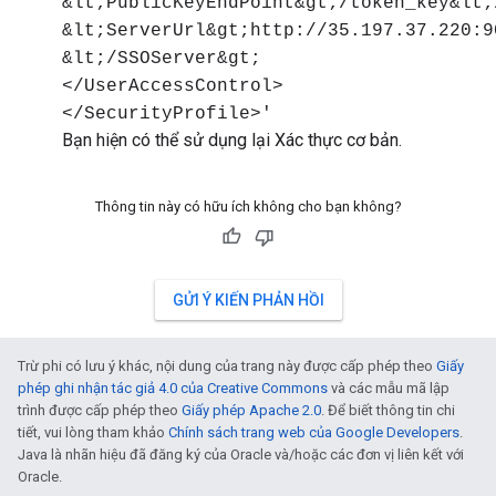
&lt;PublicKeyEndPoint&gt;/token_key&lt;
&lt;ServerUrl&gt;http://35.197.37.220:9
&lt;/SSOServer&gt;
</UserAccessControl>
</SecurityProfile>'
Bạn hiện có thể sử dụng lại Xác thực cơ bản.
Thông tin này có hữu ích không cho bạn không?
GỬI Ý KIẾN PHẢN HỒI
Trừ phi có lưu ý khác, nội dung của trang này được cấp phép theo
Giấy
phép ghi nhận tác giả 4.0 của Creative Commons
và các mẫu mã lập
trình được cấp phép theo
Giấy phép Apache 2.0
. Để biết thông tin chi
tiết, vui lòng tham khảo
Chính sách trang web của Google Developers
.
Java là nhãn hiệu đã đăng ký của Oracle và/hoặc các đơn vị liên kết với
Oracle.