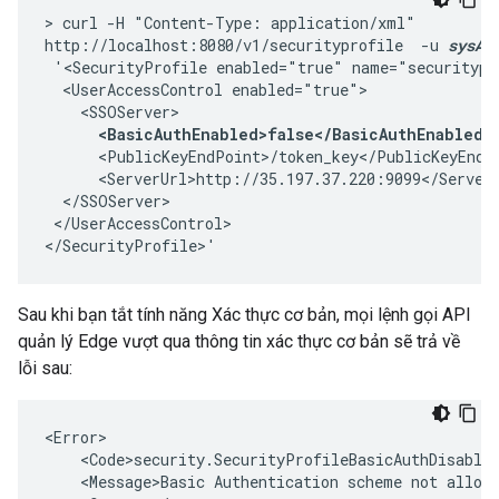
> curl -H "Content-Type: application/xml"

http://localhost:8080/v1/securityprofile  -u 
sysAd
 '<SecurityProfile enabled="true" name="securitypro
  <UserAccessControl enabled="true">

    <SSOServer>

<BasicAuthEnabled>false</BasicAuthEnabled>
      <PublicKeyEndPoint>/token_key</PublicKeyEndPo
      <ServerUrl>http://35.197.37.220:9099</ServerU
  </SSOServer>

 </UserAccessControl>

</SecurityProfile>'
Sau khi bạn tắt tính năng Xác thực cơ bản, mọi lệnh gọi API
quản lý Edge vượt qua thông tin xác thực cơ bản sẽ trả về
lỗi sau:
<Error>

    <Code>security.SecurityProfileBasicAuthDisabled
    <Message>Basic Authentication scheme not allowe