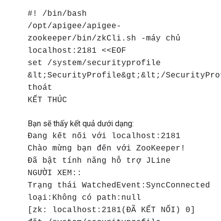
#! /bin/bash
/opt/apigee/apigee-
zookeeper/bin/zkCli.sh -máy chủ
localhost:2181 <<EOF
set /system/securityprofile
&lt;SecurityProfile&gt;&lt;/SecurityPro
thoát
KẾT THÚC
Bạn sẽ thấy kết quả dưới dạng:
Đang kết nối với localhost:2181
Chào mừng bạn đến với ZooKeeper!
Đã bật tính năng hỗ trợ JLine
NGƯỜI XEM::
Trạng thái WatchedEvent:SyncConnected
loại:Không có path:null
[zk: localhost:2181(ĐÃ KẾT NỐI) 0]