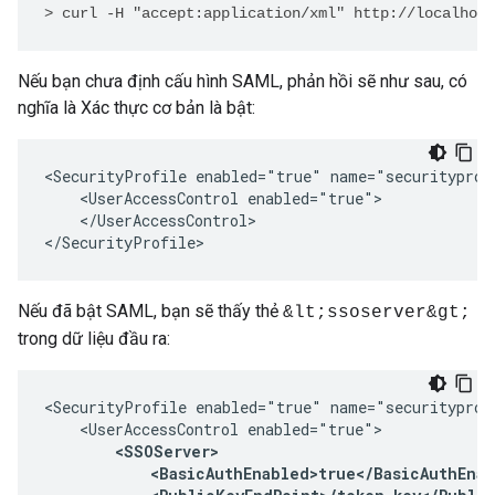
> curl -H "accept:application/xml" http://localhost
Nếu bạn chưa định cấu hình SAML, phản hồi sẽ như sau, có
nghĩa là Xác thực cơ bản là bật:
<SecurityProfile enabled="true" name="securityprofi
    <UserAccessControl enabled="true">

    </UserAccessControl>

</SecurityProfile>
Nếu đã bật SAML, bạn sẽ thấy thẻ
&lt;ssoserver&gt;
trong dữ liệu đầu ra:
<SecurityProfile enabled="true" name="securityprofi
    <UserAccessControl enabled="true">

<SSOServer>

            <BasicAuthEnabled>true</BasicAuthEnab