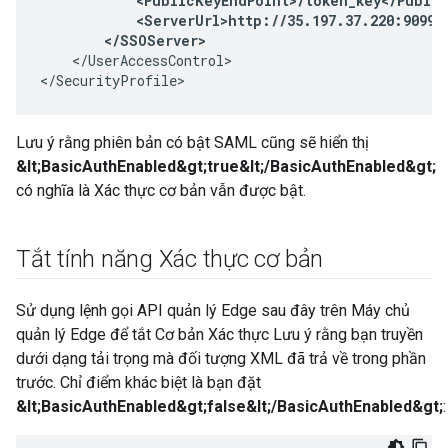
            <PublicKeyEndPoint>/token_key</Public
            <ServerUrl>http://35.197.37.220:9099</
        </SSOServer>
    </UserAccessControl>

</SecurityProfile>
Lưu ý rằng phiên bản có bật SAML cũng sẽ hiển thị
&lt;BasicAuthEnabled&gt;true&lt;/BasicAuthEnabled&gt;
có nghĩa là Xác thực cơ bản vẫn được bật.
Tắt tính năng Xác thực cơ bản
Sử dụng lệnh gọi API quản lý Edge sau đây trên Máy chủ
quản lý Edge để tắt Cơ bản Xác thực Lưu ý rằng bạn truyền
dưới dạng tải trọng mà đối tượng XML đã trả về trong phần
trước. Chỉ điểm khác biệt là bạn đặt
&lt;BasicAuthEnabled&gt;false&lt;/BasicAuthEnabled&gt;
: