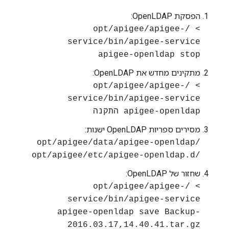
הפסקת OpenLDAP:
> /opt/apigee/apigee-
service/bin/apigee-service
apigee-openldap stop
מתקינים מחדש את OpenLDAP:
> /opt/apigee/apigee-
service/bin/apigee-service
apigee-openldap התקנה
מסירים ספריות OpenLDAP ישנות:
/opt/apigee/data/apigee-openldap
/opt/apigee/etc/apigee-openldap.d
שחזור של OpenLDAP:
> /opt/apigee/apigee-
service/bin/apigee-service
apigee-openldap save Backup-
2016.03.17,14.40.41.tar.gz