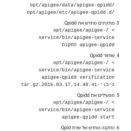
/opt/apigee/data/apigee-qpidd
/opt/apigee/etc/apigee-qpidd.d
מתקינים מחדש את Qpidd:
> /opt/apigee/apigee-
service/bin/apigee-service
apigee-qpidd התקנה
שחזור Qpidd:
> /opt/apigee/apigee-
service/bin/apigee-service
apigee-qpidd verification
גיבוי-2016.03.17,14.40.41.tar.gz
מפעילים את Qpidd:
> /opt/apigee/apigee-
service/bin/apigee-service
apigee-qpidd start
התקנה מחדש של שרת Qpid: