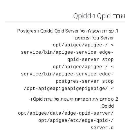
שרת Qpid ו-Qpidd
עצירת הפעולה של Qpidd, Qpid Server ו-Postgres
Server בכל הצמתים:
> /opt/apigee/apigee-
service/bin/apigee-service edge-
qpid-server stop
> /opt/apigee/apigee-
service/bin/apigee-service edge-
postgres-server stop
> /opt-apigeapigeapigepigepige/
מסירים את הספריות הישנות של שרת Qpid ו-
Qpidd:
/opt/apigee/data/edge-qpid-server
/opt/apigee/etc/edge-qpid-
server.d