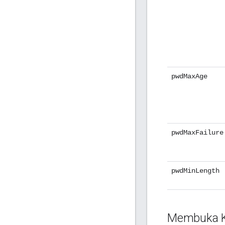
pwdMaxAge
pwdMaxFailure
pwdMinLength
Membuka K