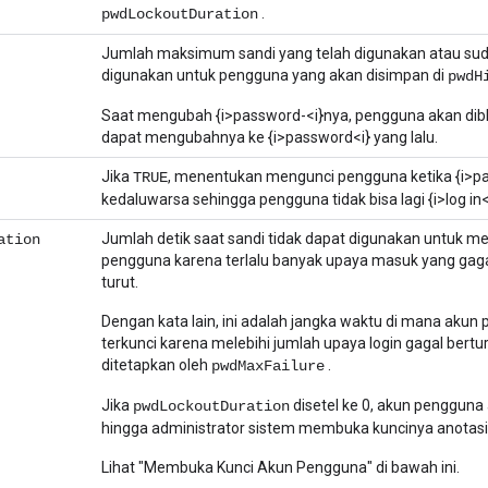
.
pwdLockoutDuration
Jumlah maksimum sandi yang telah digunakan atau su
digunakan untuk pengguna yang akan disimpan di
pwdH
Saat mengubah {i>password-<i}nya, pengguna akan diblo
dapat mengubahnya ke {i>password<i} yang lalu.
Jika
, menentukan mengunci pengguna ketika {i>p
TRUE
kedaluwarsa sehingga pengguna tidak bisa lagi {i>log in<
Jumlah detik saat sandi tidak dapat digunakan untuk m
ation
pengguna karena terlalu banyak upaya masuk yang gaga
turut.
Dengan kata lain, ini adalah jangka waktu di mana akun
terkunci karena melebihi jumlah upaya login gagal bertu
ditetapkan oleh
.
pwdMaxFailure
Jika
disetel ke 0, akun pengguna 
pwdLockoutDuration
hingga administrator sistem membuka kuncinya anotasi
Lihat "Membuka Kunci Akun Pengguna" di bawah ini.