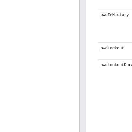
pwdInHistory
pwdLockout
pwdLockoutDur