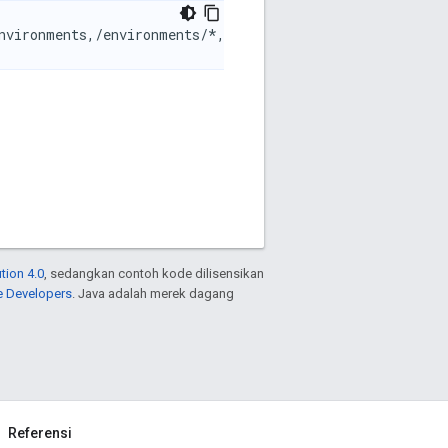
environments,/environments/*,/environments/*/virtualhost
tion 4.0
, sedangkan contoh kode dilisensikan
e Developers
. Java adalah merek dagang
Referensi