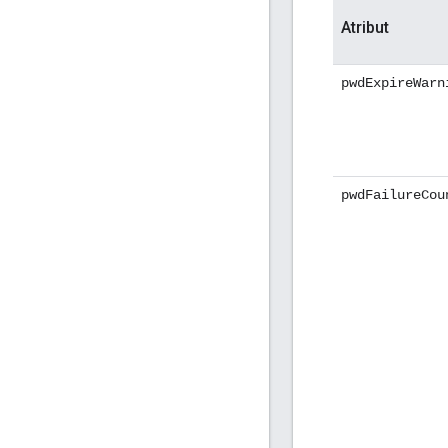
Atribut
pwdExpireWarn
pwdFailureCou