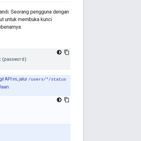
sandi. Seorang pengguna dengan
ut untuk membuka kunci
ebenarnya.
:{
password
}
API ini, jalur
/users/*/status
laan: