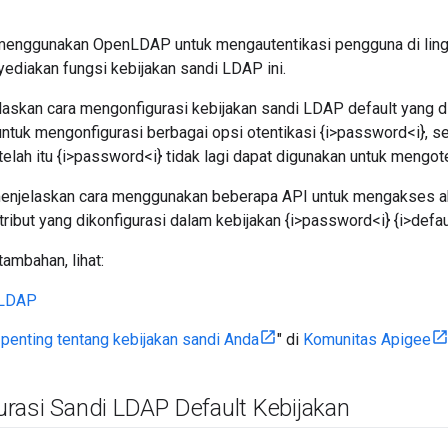
enggunakan OpenLDAP untuk mengautentikasi pengguna di ling
iakan fungsi kebijakan sandi LDAP ini.
laskan cara mengonfigurasi kebijakan sandi LDAP default yang di
ntuk mengonfigurasi berbagai opsi otentikasi {i>password<i}, s
etelah itu {i>password<i} tidak lagi dapat digunakan untuk mengot
 menjelaskan cara menggunakan beberapa API untuk mengakses a
ribut yang dikonfigurasi dalam kebijakan {i>password<i} {i>defaul
tambahan, lihat:
 LDAP
 penting tentang kebijakan sandi Anda
" di
Komunitas Apigee
rasi Sandi LDAP Default Kebijakan