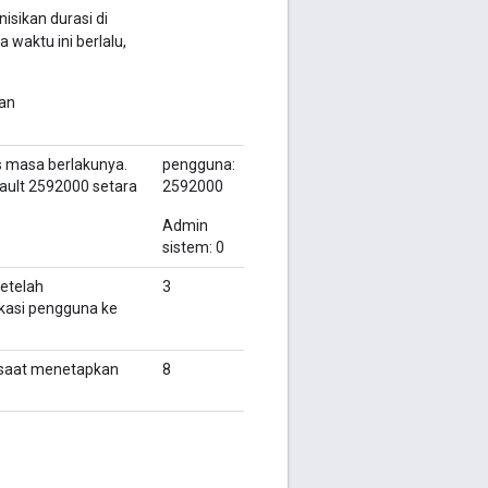
nisikan durasi di
waktu ini berlalu,
gan
s masa berlakunya.
pengguna:
efault 2592000 setara
2592000
Admin
sistem: 0
etelah
3
ikasi pengguna ke
 saat menetapkan
8