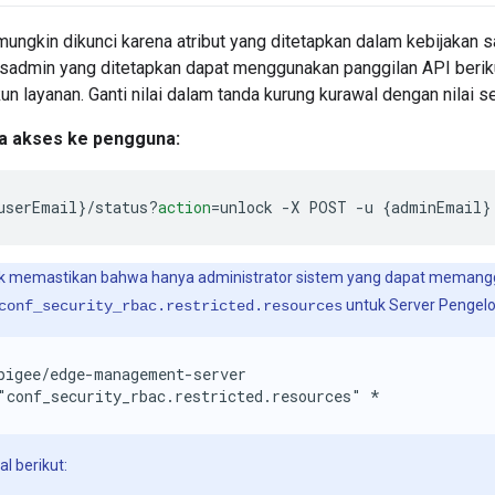
ungkin dikunci karena atribut yang ditetapkan dalam kebijakan 
sadmin yang ditetapkan dapat menggunakan panggilan API berik
 layanan. Ganti nilai dalam tanda kurung kurawal dengan nilai s
 akses ke pengguna:
userEmail
}
/status
?
action
=
unlock 
-
X POST 
-
u 
{
adminEmail
}
 memastikan bahwa hanya administrator sistem yang dapat memanggil 
untuk Server Pengelo
conf_security_rbac.restricted.resources
pigee/edge-management-server

"conf_security_rbac.restricted.resources" *
al berikut: