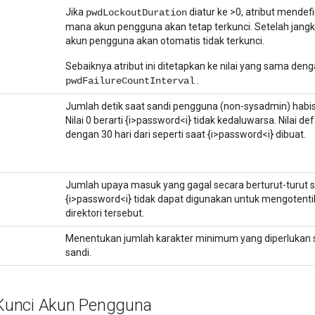
Jika
diatur ke >0, atribut mendefi
pwdLockoutDuration
mana akun pengguna akan tetap terkunci. Setelah jangka 
akun pengguna akan otomatis tidak terkunci.
Sebaiknya atribut ini ditetapkan ke nilai yang sama den
.
pwdFailureCountInterval
Jumlah detik saat sandi pengguna (non-sysadmin) habi
Nilai 0 berarti {i>password<i} tidak kedaluwarsa. Nilai d
dengan 30 hari dari seperti saat {i>password<i} dibuat.
Jumlah upaya masuk yang gagal secara berturut-turut s
{i>password<i} tidak dapat digunakan untuk mengotent
direktori tersebut.
Menentukan jumlah karakter minimum yang diperlukan
sandi.
unci Akun Pengguna