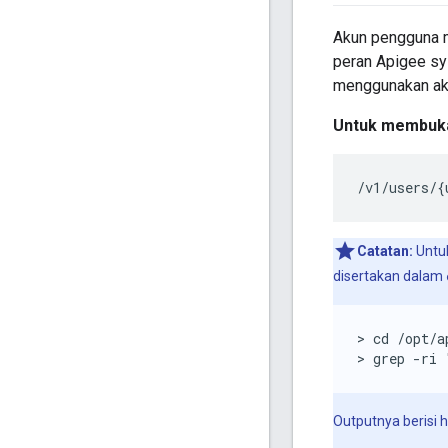
Akun pengguna m
peran Apigee sy
menggunakan akun
Untuk membuka
/v1/users
/
{
Catatan:
Untuk
disertakan dalam
> cd /opt/a
> grep -ri 
Outputnya berisi h