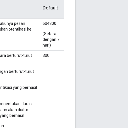
Default
lakunya pesan
604800
kan otentikasi ke
(Setara
dengan 7
hari)
ara berturut-turut
300
ungan berturut-turut
ntikasi yang berhasil
 menentukan durasi
baan akan diatur
yang berhasil.
gan