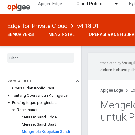
Apigee Edge
Cloud Pribadi
Hyb
Edge for Private Cloud
v4.18.01
SEMUA VERSI
MENGINSTAL
OPERASI & KONFIGURA
dalam bahasa pil
Versi 4
.
18
.
01
Operasi dan Konfigurasi
Apigee Edge
Ed
Tentang Operasi dan Konfigurasi
Mengelo
Posting tugas penginstalan
Reset sandi
untuk P
Mereset Sandi Edge
Mereset Sandi Baa
S
Mengelola Kebijakan Sandi