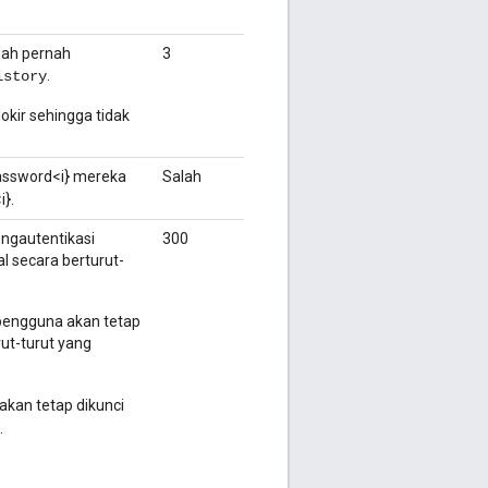
dah pernah
3
.
istory
kir sehingga tidak
assword<i} mereka
Salah
i}.
engautentikasi
300
l secara berturut-
 pengguna akan tetap
rut-turut yang
akan tetap dikunci
.