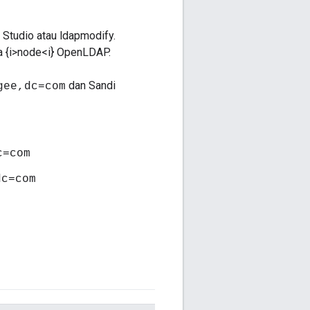
Studio atau ldapmodify.
a {i>node<i} OpenLDAP.
dan Sandi
gee,dc=com
c=com
dc=com