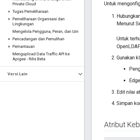
Untuk mengonfig
Private Cloud
Tugas Pemeliharaan
Hubungkan 
Pemeliharaan Organisasi dan
Menurut S
Lingkungan
Mengelola Pengguna
,
Peran
,
dan Izin
Untuk terh
Pencadangan dan Pemulihan
OpenLDAP 
Pemantauan
Mengupload Data Traffic API ke
Gunakan kl
Apigee - Rilis Beta
Peng
Versi Lain
Edge
Edit nilai 
Simpan kon
Atribut Keb