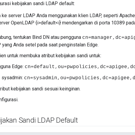
urasi kebijakan sandi LDAP default:
ke server LDAP Anda menggunakan klien LDAP, seperti Apache 
erver OpenLDAP {i>default<i} mendengarkan di porta 10389 pad
ubung, tentukan Bind DN atau pengguna
cn=manager,dc=api
yang Anda setel pada saat penginstalan Edge.
ien untuk membuka atribut kebijakan sandi untuk:
guna Edge:
cn=default,ou=pwpolicies,dc=apigee,d
 sysadmin:
cn=sysadmin,ou=pwpolicies,dc=apigee,
atribut kebijakan sandi sesuai keinginan.
figurasi.
ijakan Sandi LDAP Default