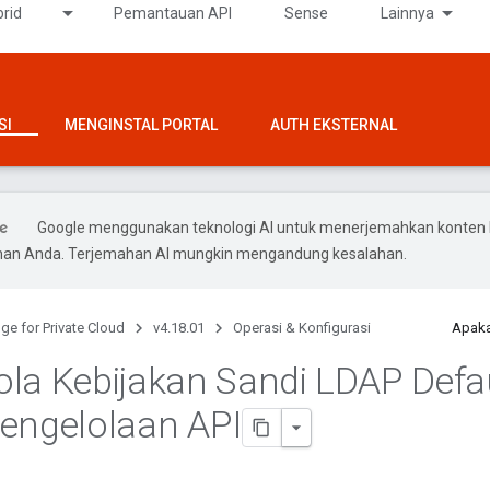
rid
Pemantauan API
Sense
Lainnya
SI
MENGINSTAL PORTAL
AUTH EKSTERNAL
Google menggunakan teknologi AI untuk menerjemahkan konten 
ihan Anda. Terjemahan AI mungkin mengandung kesalahan.
ge for Private Cloud
v4.18.01
Operasi & Konfigurasi
Apaka
la Kebijakan Sandi LDAP Defa
engelolaan API