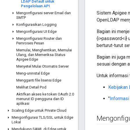
LDAP Default untuk
Pengelolaan API
Sistem Apigee m
Mengonfigurasi server Email dan
SMTP
OpenLDAP menyed
Konfigurasikan Logging
Bagian ini menje
Mengonfigurasi UI Edge
{i>password<i} u
Mengonfigurasi Router dan
Pemroses Pesan
berturut-turut s
Memulai
,
Menghentikan
,
Memulai
Ulang
,
dan Memeriksa Status
Bagian ini juga
Apigee Edge
sesuai dengan at
Menyetel Mulai Otomatis Server
Meng-uninstal Edge
Untuk informasi 
Mengganti file lisensi Edge
Kebijakan
Melihat Detail Pod
Aktifkan akses ke token OAuth 2
.
0
"
Informasi
menurut ID pengguna dan ID
aplikasi
Scaling Edge untuk Private Cloud
Mengonfigu
Mengonfigurasi TLS
/
SSL untuk Edge
Lokal
Mendukung SAML di Edge untuk