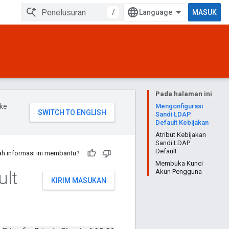
/
MASUK
Pada halaman ini
ke
Mengonfigurasi
Sandi LDAP
Default Kebijakan
Atribut Kebijakan
Sandi LDAP
Default
h informasi ini membantu?
Membuka Kunci
ult
Akun Pengguna
KIRIM MASUKAN