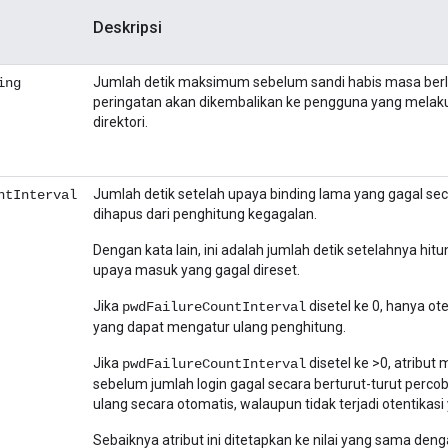
Deskripsi
Jumlah detik maksimum sebelum sandi habis masa ber
ing
peringatan akan dikembalikan ke pengguna yang melaku
direktori.
Jumlah detik setelah upaya binding lama yang gagal sec
ntInterval
dihapus dari penghitung kegagalan.
Dengan kata lain, ini adalah jumlah detik setelahnya hit
upaya masuk yang gagal direset.
Jika
disetel ke 0, hanya ote
pwdFailureCountInterval
yang dapat mengatur ulang penghitung.
Jika
disetel ke >0, atribut
pwdFailureCountInterval
sebelum jumlah login gagal secara berturut-turut perco
ulang secara otomatis, walaupun tidak terjadi otentikasi 
Sebaiknya atribut ini ditetapkan ke nilai yang sama den