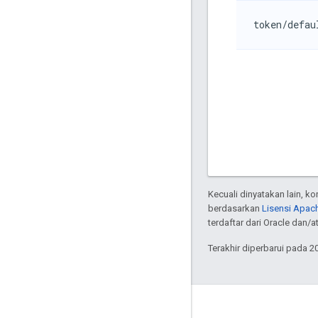
token/defau
Kecuali dinyatakan lain, k
berdasarkan
Lisensi Apach
terdaftar dari Oracle dan/at
Terakhir diperbarui pada 2
Tentang Apigee