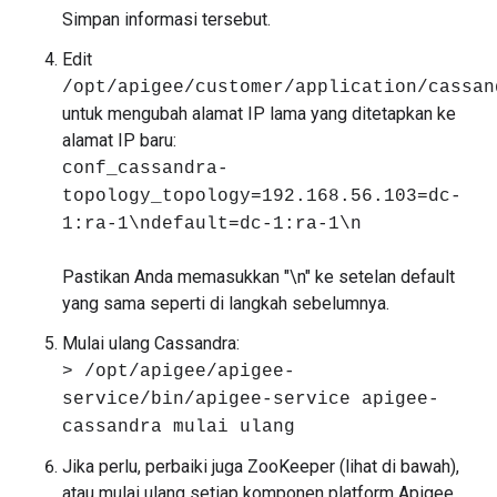
Simpan informasi tersebut.
Edit
/opt/apigee/customer/application/cassan
untuk mengubah alamat IP lama yang ditetapkan ke
alamat IP baru:
conf_cassandra-
topology_topology=192.168.56.103=dc-
1:ra-1\ndefault=dc-1:ra-1\n
Pastikan Anda memasukkan "\n" ke setelan default
yang sama seperti di langkah sebelumnya.
Mulai ulang Cassandra:
> /opt/apigee/apigee-
service/bin/apigee-service apigee-
cassandra mulai ulang
Jika perlu, perbaiki juga ZooKeeper (lihat di bawah),
atau mulai ulang setiap komponen platform Apigee