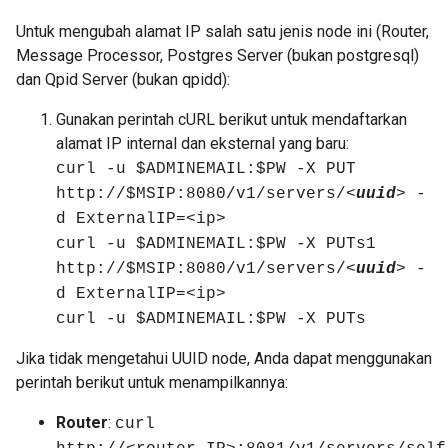
Untuk mengubah alamat IP salah satu jenis node ini (Router,
Message Processor, Postgres Server (bukan postgresql)
dan Qpid Server (bukan qpidd):
Gunakan perintah cURL berikut untuk mendaftarkan
alamat IP internal dan eksternal yang baru:
curl -u $ADMINEMAIL:$PW -X PUT
http://$MSIP:8080/v1/servers/<
uuid
> -
d ExternalIP=<ip>
curl -u $ADMINEMAIL:$PW -X PUTs1
http://$MSIP:8080/v1/servers/<
uuid
> -
d ExternalIP=<ip>
curl -u $ADMINEMAIL:$PW -X PUTs
Jika tidak mengetahui UUID node, Anda dapat menggunakan
perintah berikut untuk menampilkannya:
Router
:
curl