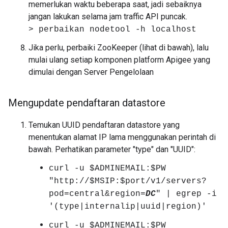
memerlukan waktu beberapa saat, jadi sebaiknya
jangan lakukan selama jam traffic API puncak.
> perbaikan nodetool -h localhost
Jika perlu, perbaiki ZooKeeper (lihat di bawah), lalu
mulai ulang setiap komponen platform Apigee yang
dimulai dengan Server Pengelolaan
Mengupdate pendaftaran datastore
Temukan UUID pendaftaran datastore yang
menentukan alamat IP lama menggunakan perintah di
bawah. Perhatikan parameter "type" dan "UUID":
curl -u $ADMINEMAIL:$PW
"http://$MSIP:$port/v1/servers?
pod=central&region=
DC
" | egrep -i
'(type|internalip|uuid|region)'
curl -u $ADMINEMAIL:$PW