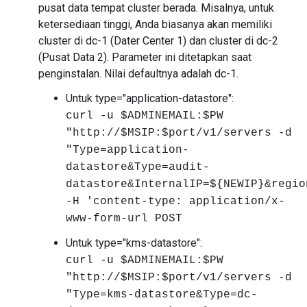
pusat data tempat cluster berada. Misalnya, untuk
ketersediaan tinggi, Anda biasanya akan memiliki
cluster di dc-1 (Dater Center 1) dan cluster di dc-2
(Pusat Data 2). Parameter ini ditetapkan saat
penginstalan. Nilai defaultnya adalah dc-1.
Untuk type="application-datastore":
curl -u $ADMINEMAIL:$PW
"http://$MSIP:$port/v1/servers -d
"Type=application-
datastore&Type=audit-
datastore&InternalIP=${NEWIP}&regio
-H 'content-type: application/x-
www-form-url POST
Untuk type="kms-datastore":
curl -u $ADMINEMAIL:$PW
"http://$MSIP:$port/v1/servers -d
"Type=kms-datastore&Type=dc-