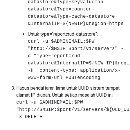
datastore&Type=keyvaluemap-
datastore&Type=counter-
datastore&Type=cache-datastore
&InternalIP=${NEWIP}&region=https
Untuk type="reportcrud-datastore":
curl -u $ADMINEMAIL:$PW
"http://$MSIP:$port/v1/servers" -
d "Type=reportcrud-
datastore&InternalIP=${NEW_IP}&regi
-H 'content-type: application/x-
www-form-url POSTencoding
Hapus pendaftaran lama untuk UUID sistem tempat
alamat IP diubah. Untuk setiap masalah UUID ini:
curl -u $ADMINEMAIL:$PW
"http://$MSIP:$port/v1/servers/${OLD_UU
-X DELETE