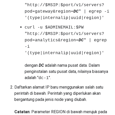
"http://$MSIP:$port/v1/servers?
pod=gateway&region=
DC
" | egrep -i
'(type|internalip|uuid|region)'
curl -u $ADMINEMAIL:$PW
"http://$MSIP:$port/v1/servers?
pod=analytics&region=
DC
" | egrep
-i
'(type|internalip|uuid|region)'
dengan
DC
adalah nama pusat data. Dalam
penginstalan satu pusat data, nilainya biasanya
adalah "
".
dc-1
Daftarkan alamat IP baru menggunakan salah satu
perintah di bawah. Perintah yang diperlukan akan
bergantung pada jenis node yang diubah.
Catatan
: Parameter REGION di bawah merujuk pada