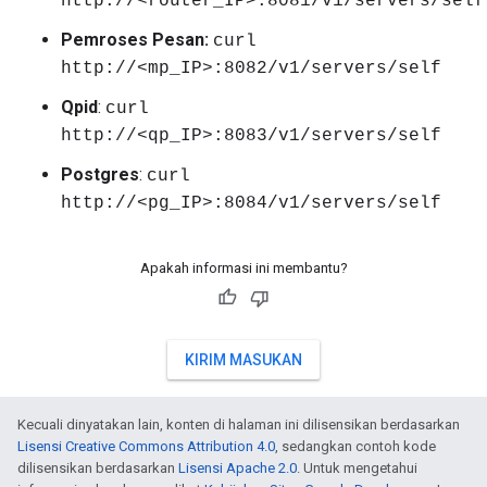
http://<router_IP>:8081/v1/servers/self
Pemroses Pesan:
curl
http://<mp_IP>:8082/v1/servers/self
Qpid
:
curl
http://<qp_IP>:8083/v1/servers/self
Postgres
:
curl
http://<pg_IP>:8084/v1/servers/self
Apakah informasi ini membantu?
KIRIM MASUKAN
Kecuali dinyatakan lain, konten di halaman ini dilisensikan berdasarkan
Lisensi Creative Commons Attribution 4.0
, sedangkan contoh kode
dilisensikan berdasarkan
Lisensi Apache 2.0
. Untuk mengetahui