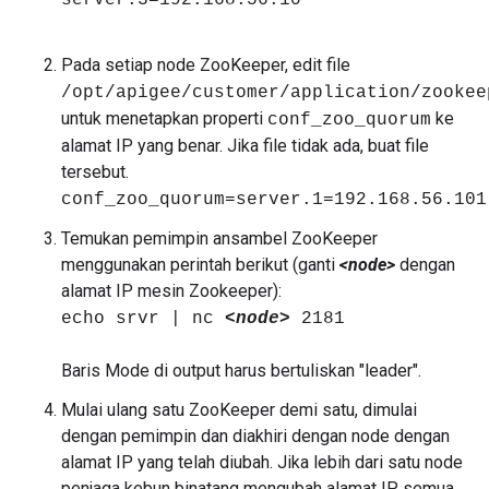
server.3=192.168.56.10
Pada setiap node ZooKeeper, edit file
/opt/apigee/customer/application/zookee
untuk menetapkan properti
ke
conf_zoo_quorum
alamat IP yang benar. Jika file tidak ada, buat file
tersebut.
conf_zoo_quorum=server.1=192.168.56.101
Temukan pemimpin ansambel ZooKeeper
menggunakan perintah berikut (ganti
<node>
dengan
alamat IP mesin Zookeeper):
echo srvr | nc
<node>
2181
Baris Mode di output harus bertuliskan "leader".
Mulai ulang satu ZooKeeper demi satu, dimulai
dengan pemimpin dan diakhiri dengan node dengan
alamat IP yang telah diubah. Jika lebih dari satu node
penjaga kebun binatang mengubah alamat IP, semua