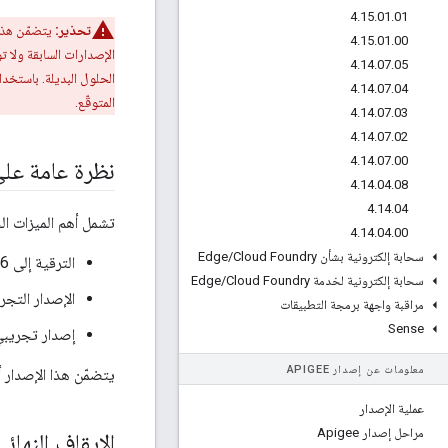
4
.
15
.
01
.
01
تحذير:
يتضمّن هذا 
4
.
15
.
01
.
00
الإصدارات السابقة ولا 
4
.
14
.
07
.
05
الحلول البديلة. باستخدا
4
.
14
.
07
.
04
المتوقّع.
4
.
14
.
07
.
03
4
.
14
.
07
.
02
4
.
14
.
07
.
00
نظرة عامة على
4
.
14
.
04
.
08
4
.
14
.
04
تشمل أهم الميزات ال
4
.
14
.
04
.
00
سحابة إلكترونية بشأن Edge
Cloud Foundry
/
الترقية إلى PostgreSQL 9.6
سحابة إلكترونية لخدمة Edge
Cloud Foundry
/
الإصدار التجريبي من تجربة 
مراقبة واجهة برمجة التطبيقات
Sense
إصدار تجريبي لثلاث سياسا
معلومات عن إصدار APIGEE
يتضمّن هذا الإصدار أيضًا جم
عملية الإصدار
مراحل إصدار Apigee
الإيقاف النهائ