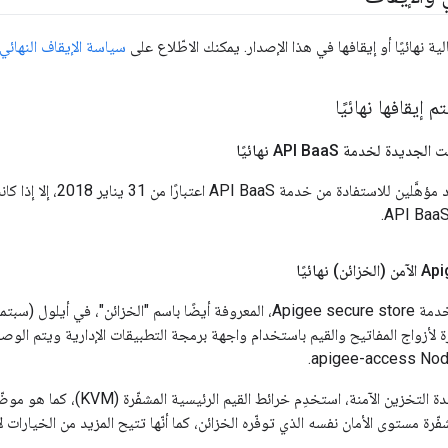
لية نهائيًا أو إيقافها في هذا الإصدار. يمكنك الاطّلاع على
سياسة الإيقاف النهائي في
 إيقافها نهائيًا
لجديدة لخدمة API Baa
S نهائيًا
لا يكون العملاء الجدد مؤهَّل
لأزواج المفاتيح والقيم باستخدام واجهة برمجة التطبيقات الإدارية ويتم الو
زين الآمنة، استخدِم خرائط القيم الرئيسية المشفّرة (KVM)، كما هو موضّح في