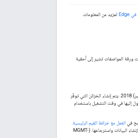
 Edge
لمزيد من المعلومات.
ين للاستفادة من خدمة API BaaS اعتبارًا من 31 يناير 2018، إلا إذا كانت ورقة المواصفات تشير إلى أحقية
سيتم إيقاف نهائي لخدمة Apigee secure store، المعروفة أيضًا باسم "الخزائن"، في أيلول (سبتمبر) 2018. يتم إنشاء الخزائن التي توفّر
صول إليها في وقت التشغيل باستخدام
العمل مع خرائط القيم الرئيسية
.
توفّر آلات KVM المشفّرة مستوى الأمان نفسه الذي توفّره الخزائن، كما أنّها تتيح المزيد من الخيارات لإنشاء البيانات واسترجاعها. (MGMT-