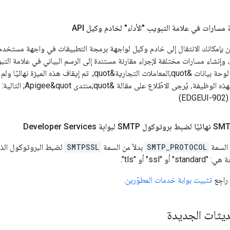
مسارات في علامة التبويب "الأداء" لخادم وكيل API
 بإمكانك الانتقال إلى خادم وكيل لواجهة برمجة التطبيقات في واجهة مستخدم الإ
بالخادم الوكيل وفي لوحة بيانات &quot;المعاملات التجارية&quot;
 يُرجى الاطّلاع على مقالة &quot;منتدى Apigee&quot; التالية:
. (EDGEUI
 السمة
SMTP_PROTOCOL
بدلاً من السمة
SMTPSSL
 "ssl" أو "tls".
راجِع
تثبيت بوابة خدمات المطوّرين
.
ديثات الجديدة