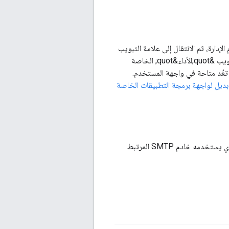
دارة، ثم الانتقال إلى علامة التبويب
&quot;الأداء&quot;، وإنشاء مسارات مختلفة لإجراء مقارنة مستندة إلى الرسم البياني في علامة التبويب &quot;الأداء&quot; الخاصة
. تم إيقاف هذه الميزة نهائيًا ولم تعُد متاحة في واجهة المستخدم.
بديل لواجهة برمجة التطبيقات الخاصة
لضبط البروتوكول الذي يستخدمه خادم SMTP المرتبط