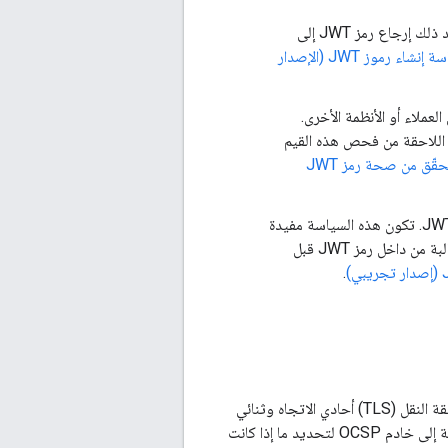
: لإنشاء رمز JWT موقَّع مع مجموعة قابلة للضبط من المطالبات. يمكن بعد ذلك إرجاع رمز JWT إلى
سياسة إنشاء رموز JWT (الإصدار
رمز JWT الذي تم تلقّيه من العملاء أو الأنظمة الأخرى.
ط اللاحقة من فحص هذه القيم
سياسة التحقّق من صحة رمز JWT
: تعمل على فك ترميز رمز JWT بدون التحقّق من التوقيع على رمز JWT. تكون هذه السياسة مفيدة
عند استخدامها بالتزامن مع سياسة التحقّق من رمز JWT، وذلك عندما يجب معرفة قيمة مطالبة من داخل رمز JWT قبل
.
تتيح المضيفات الافتراضية الآن استخدام ميزة "تضمين حالة بروتوكول OCSP" لبروتوكول أمان طبقة النقل (TLS) أحادي الاتجاه وثنائي
الاتجاه. عند تفعيل هذا الخيار، يرسل عميل بروتوكول حالة الشهادة على الإنترنت (OCSP) طلب حالة إلى خادم OCSP لتحديد ما إذا كانت