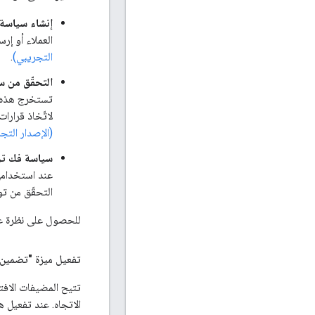
إنشاء سياسة JWT
العملاء أو إر
التجريبي)
.
التحقّق من سيا
تستخرج هذه ا
لاتّخاذ قرارا
(الإصدار التج
سياسة فك ترمي
التحقّق من توقيع رمز JWT. لمزيد من الم
للحصول على نظرة عا
تفعيل ميزة "تضمين حالة شهادة OCSP" للمض