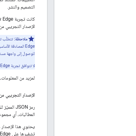
التصميم والنشر.
الإصدار التجريبي من تجربة 
ملاحظة:
للوصول إلى واجهة مستخدم Edge وواجهة برمجة التطبيقات 
لا تتوافق تجربة New Edge التجريبية إلا مع بروتوكول HTTP. لا يتوفّر دعم HTTPS/TLS في هذا الإصدار.
لمزيد من المعلومات، 
الإصدار التجريبي من 
المطالبات، أي مجموعة
تشفيرها على Apigee Edge: