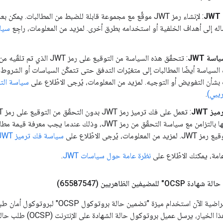
ساله إلى أهداف الخلفية أو استخدامه بطرق أخرى. لمزيد من المعلومات، راجِع
سة JWT
: تتحقّق هذه السياسة من التوقيع على 
لسياسة أيضًا المطالبات إلى متغيّرات التدفق حتى تتمكّن السياسات أو الشرو
ت بشأن التفويض أو التوجيه. لمزيد من المعلومات، يُرجى الاطّلاع على
ريبي)
.
ز JWT
علومات، يُرجى الاطّلاع على
سياسة فك ترميز JWT (إصدار تجريبي)
مة، يمكنك الاطّلاع على
نظرة عامة حول سياسات JWT
.
يفين الظاهريين (65587547)