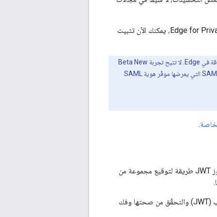
كانت تجربة New Edge متاحة في السابق لمستخدمي Cloud فقط. مع هذا الإصدار من Edge for Private Cloud، يمكنك الآن تثبيت
تتطلّب تجربة Beta New Edge تفعيل واستخدام لغة ترميز تأكيد الأمان (SAML) 2.0 كآلية مصادقة في Edge. لا تتيح تجربة Beta New
Edge المصادقة الأساسية. عند تفعيل SAML، يتم استخدام رموز الدخول OAuth2 التي تم إنشاؤها من تأكيدات SAML التي يعرضها موفّر هوية SAML
.
رمز JSON المميّز للويب (JWT) هو معيار للرموز المميّزة موصوف في IETF RFC 7519. توفّر رموز JWT طريقة لتوقيع مجموعة من
.
يحتوي هذا الإصدار على ثلاث سياسات جديدة تتيح لك إنشاء رموز مميّزة بتنسيق JSON على الويب (JWT) والتحقّق من صحتها وفك