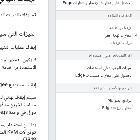
الحصول على إشعارات الإصدار وإشعارات Edge
تم إيقاف الميزات التا
الإيقاف والتقاعد
الإيقاف والتقاعد
الميزات التي سيتم
إشعارات نهاية العمر
سياسة الإيقاف
إيقاف عمليات التثبيت ا
آخر التعديلات على المستندات
الاستفادة من خدمة API BaaS.
الميزات الجديدة في المستندات
الحصول على إشعارات مستندات Edge
إيقاف مستودع Apigee الآمن (الخزائن) نهائيًا
البرامج والأسعار المتوافقة
البرامج المتوافقة
مساحة تخزين مشفّرة 
أسعار وميزات Edge
دوال في وحدة apigee-access Node.js.
بدلاً من استخدام وحدة التخ
3848)