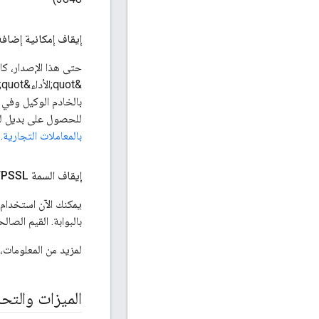
إيقاف إمكانية إضافة 
حتى هذا الإصدار، كان
للحصول على بديل لهذه الوظيفة،
بالمعاملات التجارية
-902)
إيقاف السمة SMTPSSL نهائيًا لضبط بروتوكول SMTP لبوابة Developer Services
يمكنك الآن استخدام
بالبوابة. القيم الصالحة هي: "standard" أو
لمزيد من المعلومات، 
الميزات والتح