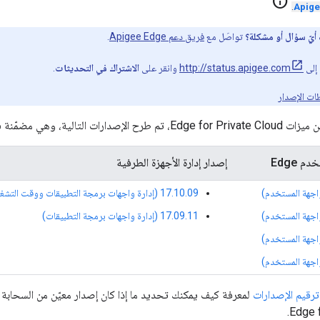
info
.
أيّ سؤال أو مشكلة؟
تواصَل مع
فريق دعم Apigee Edge
.
ل إلى
http://status.apigee.com
وانقر على
الاشتراك في التحديثات
.
ات الإصدار
ي مضمّنة في هذا الإصدار من الميزات:
 Edge
إصدار إدارة الأجهزة الطرفية
‫17.10.09 (إدارة واجهات برمجة التطبيقات ووقت التشغيل)
‫17.09.11 (إدارة واجهات برمجة التطبيقات)
رقيم الإصدارات
لمعرفة كيف يمكنك تحديد ما إذا كان إصدار معيّن من السحابة ا
Edge f