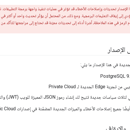
الإصدار تحديثات وإصلاحات للأخطاء قد تؤثر في عمليات تنفيذ واجهة برمجة التطبيقات. ن
تؤدي إلى إيقاف التعليمات البرمجية. ومع ذلك، من المحتمل أن يؤثّر تحديث واحد أو أكثر في 
م الرمز في هذه الملاحظة، أشرنا أدناه إلى تحديثات معيّنة قد تحتاج إلى مراجعتها للتأكّد من
 الإصدار
جديدة في هذا الإصدار ما يلي:
Edge الجديدة لـ Private Cloud
ت جديدة تتيح لك إنشاء رموز JSON المميزة للويب (JWT) والتحقّق منها وفك تشفيرها.
يع إصلاحات الأخطاء والميزات الجديدة المضمّنة في إصدارات Edge Public Cloud المدرَجة أدناه.
ي والإيقاف