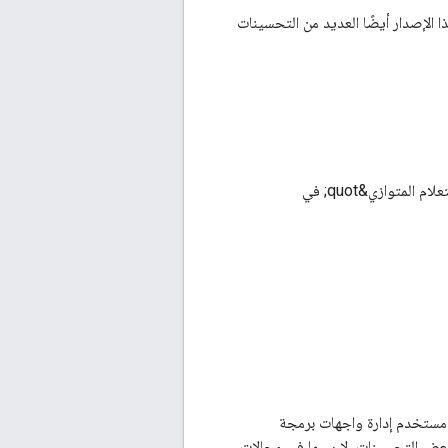
ا الإصدار أيضًا العديد من التحسينات
يتضمّن هذا الإصدار ترقية إلى PostgreSQL 9.6 للسماح لـ Edge بالاستفادة من ميزة &quot;الاستعلام المتوازي&quot; في
ن تحديث رئيسي لواجهة مستخدم إدارة واجهات برمجة
 الجديدة هذه إلى الميزات الحالية لمنصّة Apigee Edge، وتضيف بعض التحسينات، لا سيما في مجالات