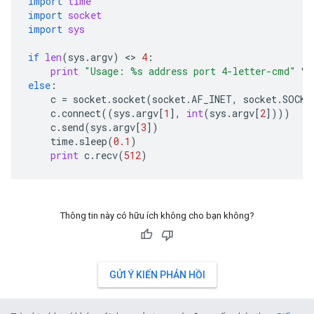
import
time
import
socket
import
sys
if
len
(
sys
.
argv
)
 <> 
4
:
print
"Usage: 
%s
 address port 4-letter-cmd"
%
else
:
c
=
socket
.
socket
(
socket
.
AF_INET
,
socket
.
SOCK_
c
.
connect
((
sys
.
argv
[
1
],
int
(
sys
.
argv
[
2
])))
c
.
send
(
sys
.
argv
[
3
])
time
.
sleep
(
0.1
)
print
c
.
recv
(
512
)
Thông tin này có hữu ích không cho bạn không?
GỬI Ý KIẾN PHẢN HỒI