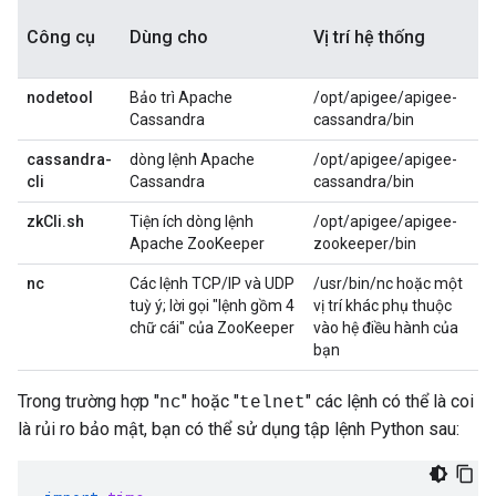
Công cụ
Dùng cho
Vị trí hệ thống
nodetool
Bảo trì Apache
/opt/apigee/apigee-
Cassandra
cassandra/bin
cassandra-
dòng lệnh Apache
/opt/apigee/apigee-
cli
Cassandra
cassandra/bin
zkCli.sh
Tiện ích dòng lệnh
/opt/apigee/apigee-
Apache ZooKeeper
zookeeper/bin
nc
Các lệnh TCP/IP và UDP
/usr/bin/nc hoặc một
tuỳ ý; lời gọi "lệnh gồm 4
vị trí khác phụ thuộc
chữ cái" của ZooKeeper
vào hệ điều hành của
bạn
Trong trường hợp "
" hoặc "
" các lệnh có thể là coi
nc
telnet
là rủi ro bảo mật, bạn có thể sử dụng tập lệnh Python sau: