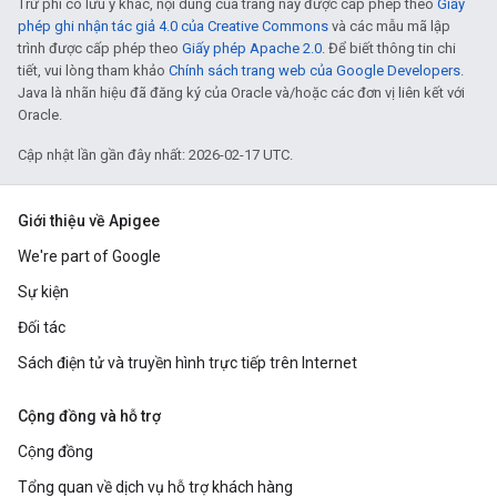
Trừ phi có lưu ý khác, nội dung của trang này được cấp phép theo
Giấy
phép ghi nhận tác giả 4.0 của Creative Commons
và các mẫu mã lập
trình được cấp phép theo
Giấy phép Apache 2.0
. Để biết thông tin chi
tiết, vui lòng tham khảo
Chính sách trang web của Google Developers
.
Java là nhãn hiệu đã đăng ký của Oracle và/hoặc các đơn vị liên kết với
Oracle.
Cập nhật lần gần đây nhất: 2026-02-17 UTC.
Giới thiệu về Apigee
We're part of Google
Sự kiện
Đối tác
Sách điện tử và truyền hình trực tiếp trên Internet
Cộng đồng và hỗ trợ
Cộng đồng
Tổng quan về dịch vụ hỗ trợ khách hàng