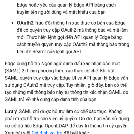
Edge hoặc yêu cầu quản lý Edge API bằng cách
truyền tên người dùng và mật khẩu của bạn.
OAuth2
Trao đổi thông tin xác thực cơ bản của Edge
để có quyền truy cập OAuth2 mã thông báo và mã làm
mới. Thực hiện lệnh gọi đến API quản lý Edge bằng
cách truyền quyền truy cập OAuth2 mã thông báo trong
tiêu đề Bearer của lệnh gọi API.
Edge cũng hỗ trợ Ngôn ngữ đánh dấu xác nhận bảo mật
(SAML) 2.0 làm phương thức xác thực cơ chế. Khi bật
SAML, quyền truy cập vào Edge UI và API quản lý Edge vẫn
sử dụng OAuth2 mã truy cập. Tuy nhiên, giờ đây, bạn có thể
tạo những mã thông báo này từ thông tin xác nhận SAML do
SAML trả về nhà cung cấp danh tính của bạn.
Lưu ý
: SAML chỉ được hỗ trợ làm cơ chế xác thực. Không
phải được hỗ trợ cho việc uỷ quyền. Do đó, bạn vẫn sử dụng
cơ sở dữ liệu Edge OpenLDAP để duy trì thông tin uỷ quyền.
Xem bài viết
Chỉ định vai trò
để biết khác.