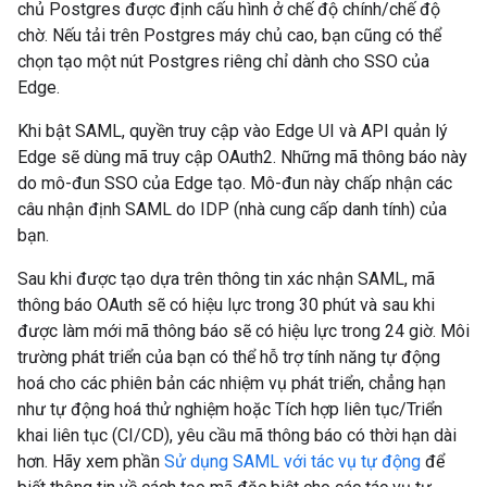
chủ Postgres được định cấu hình ở chế độ chính/chế độ
chờ. Nếu tải trên Postgres máy chủ cao, bạn cũng có thể
chọn tạo một nút Postgres riêng chỉ dành cho SSO của
Edge.
Khi bật SAML, quyền truy cập vào Edge UI và API quản lý
Edge sẽ dùng mã truy cập OAuth2. Những mã thông báo này
do mô-đun SSO của Edge tạo. Mô-đun này chấp nhận các
câu nhận định SAML do IDP (nhà cung cấp danh tính) của
bạn.
Sau khi được tạo dựa trên thông tin xác nhận SAML, mã
thông báo OAuth sẽ có hiệu lực trong 30 phút và sau khi
được làm mới mã thông báo sẽ có hiệu lực trong 24 giờ. Môi
trường phát triển của bạn có thể hỗ trợ tính năng tự động
hoá cho các phiên bản các nhiệm vụ phát triển, chẳng hạn
như tự động hoá thử nghiệm hoặc Tích hợp liên tục/Triển
khai liên tục (CI/CD), yêu cầu mã thông báo có thời hạn dài
hơn. Hãy xem phần
Sử dụng SAML với tác vụ tự động
để