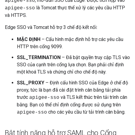
, mô-đun SSO của Edge. Được tích hợp vào
apigee-sso
là Tomcat thực thể xử lý các yêu cầu HTTP
apigee-sso
và HTTPS.
Edge SSO và Tomcat hỗ trợ 3 chế độ kết nối:
MẶC ĐỊNH
– Cấu hình mặc định hỗ trợ các yêu cầu
HTTP trên cổng 9099.
SSL_TERMINATION
– Đã bật quyền truy cập TLS vào
SSO của cạnh trên cổng lựa chọn. Bạn phải chỉ định
một khoá TLS và chứng chỉ cho chế độ này.
SSL_PROXY
– Định cấu hình SSO của Edge ở chế độ
proxy, tức là bạn đã cài đặt trình cân bằng tải phía
trước
và TLS kết thúc trên tải trình cân
apigee-sso
bằng. Bạn có thể chỉ định cổng được sử dụng trên
cho các yêu cầu từ tải trình cân bằng.
apigee-sso
Bật tính năng hỗ trợ SAML cho Cổng