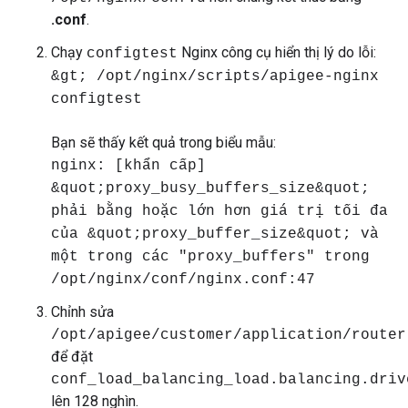
.conf
.
Chạy
Nginx công cụ hiển thị lý do lỗi:
configtest
&gt; /opt/nginx/scripts/apigee-nginx
configtest
Bạn sẽ thấy kết quả trong biểu mẫu:
nginx: [khẩn cấp]
&quot;proxy_busy_buffers_size&quot;
phải bằng hoặc lớn hơn giá trị tối đa
của &quot;proxy_buffer_size&quot; và
một trong các "proxy_buffers" trong
/opt/nginx/conf/nginx.conf:47
Chỉnh sửa
/opt/apigee/customer/application/router
để đặt
conf_load_balancing_load.balancing.driv
lên 128 nghìn.