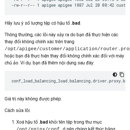
-rw-r--r-- 1 apigee apigee 1887 Jul 20 08:42 custo
Hãy lưu ý số lượng tệp có hậu tố
.bad
.
Thông thường, các lỗi này xảy ra do bạn đã thực hiện các
thay đổi không chính xác trên trang
/opt/apigee/customer/application/router.pro
hoặc bạn đã thực hiện thay đổi không chính xác đối với máy
chủ ảo. Ví dụ: bạn đã thêm nội dung sau đây:
conf_load_balancing_load
.
balancing
.
driver
.
proxy
.
bus
Giá trị này không được phép.
Cách sửa lỗi:
Xoá hậu tố
.bad
khỏi tên tệp trong thư mục
nên chúng kết thúc bằng
/opt/nginx/conf.d