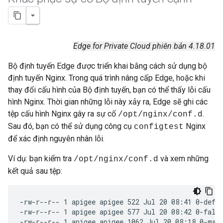
Edge for Private Cloud phiên bản 4.18.01
Bộ định tuyến Edge được triển khai bằng cách sử dụng bộ
định tuyến Nginx. Trong quá trình nâng cấp Edge, hoặc khi
thay đổi cấu hình của Bộ định tuyến, bạn có thể thấy lỗi cấu
hình Nginx. Thời gian những lỗi này xảy ra, Edge sẽ ghi các
tệp cấu hình Nginx gây ra sự cố
.
/opt/nginx/conf.d
Sau đó, bạn có thể sử dụng công cụ
Nginx
configtest
để xác định nguyên nhân lỗi.
Ví dụ: bạn kiểm tra
và xem những
/opt/nginx/conf.d
kết quả sau tệp:
-rw-r--r-- 1 apigee apigee 522 Jul 20 08:41 0-defa
-rw-r--r-- 1 apigee apigee 577 Jul 20 08:42 0-fallb
-rw-r--r-- 1 apigee apigee 1062 Jul 20 08:18 0-map.