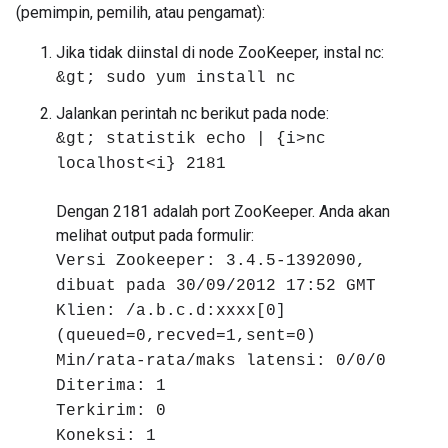
(pemimpin, pemilih, atau pengamat):
Jika tidak diinstal di node ZooKeeper, instal nc:
&gt; sudo yum install nc
Jalankan perintah nc berikut pada node:
&gt; statistik echo | {i>nc
localhost<i} 2181
Dengan 2181 adalah port ZooKeeper. Anda akan
melihat output pada formulir:
Versi Zookeeper: 3.4.5-1392090,
dibuat pada 30/09/2012 17:52 GMT
Klien: /a.b.c.d:xxxx[0]
(queued=0,recved=1,sent=0)
Min/rata-rata/maks latensi: 0/0/0
Diterima: 1
Terkirim: 0
Koneksi: 1