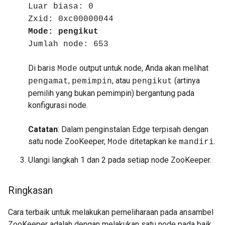
Luar biasa: 0
Zxid: 0xc00000044
Mode: pengikut
Jumlah node: 653
Di baris
output untuk node, Anda akan melihat
Mode
,
, atau
(artinya
pengamat
pemimpin
pengikut
pemilih yang bukan pemimpin) bergantung pada
konfigurasi node.
Catatan
: Dalam penginstalan Edge terpisah dengan
satu node ZooKeeper,
ditetapkan ke
.
Mode
mandiri
Ulangi langkah 1 dan 2 pada setiap node ZooKeeper.
Ringkasan
Cara terbaik untuk melakukan pemeliharaan pada ansambel
ZooKeeper adalah dengan melakukan satu node pada baik.