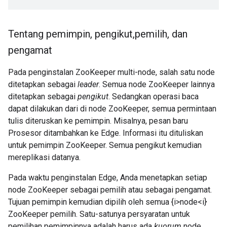
Tentang pemimpin
,
pengikut
,
pemilih
,
dan
pengamat
Pada penginstalan ZooKeeper multi-node, salah satu node
ditetapkan sebagai
leader
. Semua node ZooKeeper lainnya
ditetapkan sebagai
pengikut
. Sedangkan operasi baca
dapat dilakukan dari di node ZooKeeper, semua permintaan
tulis diteruskan ke pemimpin. Misalnya, pesan baru
Prosesor ditambahkan ke Edge. Informasi itu dituliskan
untuk pemimpin ZooKeeper. Semua pengikut kemudian
mereplikasi datanya.
Pada waktu penginstalan Edge, Anda menetapkan setiap
node ZooKeeper sebagai pemilih atau sebagai pengamat.
Tujuan pemimpin kemudian dipilih oleh semua {i>node<i}
ZooKeeper pemilih. Satu-satunya persyaratan untuk
pemilihan pemimpinnya adalah harus ada
kuorum
node