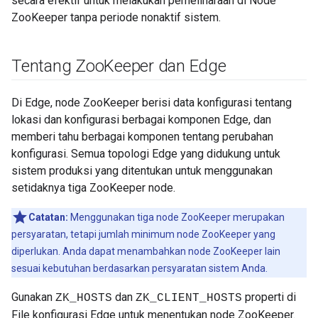
secara efektif untuk melakukan pemeliharaan di Node
ZooKeeper tanpa periode nonaktif sistem.
Tentang Zoo
Keeper dan Edge
Di Edge, node ZooKeeper berisi data konfigurasi tentang
lokasi dan konfigurasi berbagai komponen Edge, dan
memberi tahu berbagai komponen tentang perubahan
konfigurasi. Semua topologi Edge yang didukung untuk
sistem produksi yang ditentukan untuk menggunakan
setidaknya tiga ZooKeeper node.
Catatan:
Menggunakan tiga node ZooKeeper merupakan
persyaratan, tetapi jumlah minimum node ZooKeeper yang
diperlukan. Anda dapat menambahkan node ZooKeeper lain
sesuai kebutuhan berdasarkan persyaratan sistem Anda.
Gunakan
dan
properti di
ZK_HOSTS
ZK_CLIENT_HOSTS
File konfigurasi Edge untuk menentukan node ZooKeeper.