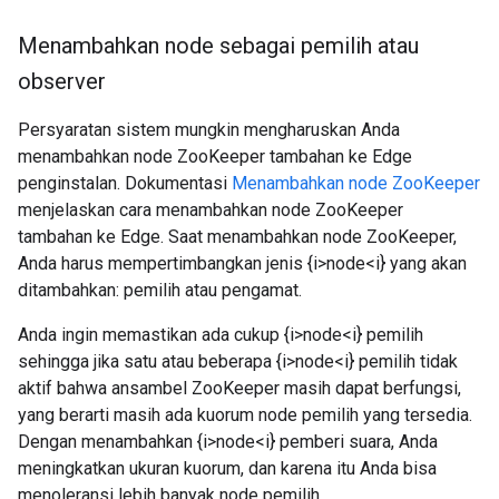
Menambahkan node sebagai pemilih atau
observer
Persyaratan sistem mungkin mengharuskan Anda
menambahkan node ZooKeeper tambahan ke Edge
penginstalan. Dokumentasi
Menambahkan node ZooKeeper
menjelaskan cara menambahkan node ZooKeeper
tambahan ke Edge. Saat menambahkan node ZooKeeper,
Anda harus mempertimbangkan jenis {i>node<i} yang akan
ditambahkan: pemilih atau pengamat.
Anda ingin memastikan ada cukup {i>node<i} pemilih
sehingga jika satu atau beberapa {i>node<i} pemilih tidak
aktif bahwa ansambel ZooKeeper masih dapat berfungsi,
yang berarti masih ada kuorum node pemilih yang tersedia.
Dengan menambahkan {i>node<i} pemberi suara, Anda
meningkatkan ukuran kuorum, dan karena itu Anda bisa
menoleransi lebih banyak node pemilih.