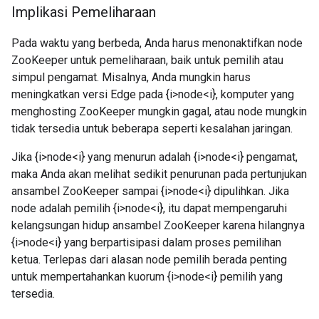
Implikasi Pemeliharaan
Pada waktu yang berbeda, Anda harus menonaktifkan node
ZooKeeper untuk pemeliharaan, baik untuk pemilih atau
simpul pengamat. Misalnya, Anda mungkin harus
meningkatkan versi Edge pada {i>node<i}, komputer yang
menghosting ZooKeeper mungkin gagal, atau node mungkin
tidak tersedia untuk beberapa seperti kesalahan jaringan.
Jika {i>node<i} yang menurun adalah {i>node<i} pengamat,
maka Anda akan melihat sedikit penurunan pada pertunjukan
ansambel ZooKeeper sampai {i>node<i} dipulihkan. Jika
node adalah pemilih {i>node<i}, itu dapat mempengaruhi
kelangsungan hidup ansambel ZooKeeper karena hilangnya
{i>node<i} yang berpartisipasi dalam proses pemilihan
ketua. Terlepas dari alasan node pemilih berada penting
untuk mempertahankan kuorum {i>node<i} pemilih yang
tersedia.