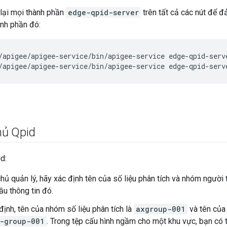
lại mọi thành phần
edge-qpid-server
trên tất cả các nút để 
ành phần đó:
/apigee/apigee-service/bin/apigee-service edge-qpid-serv
/apigee/apigee-service/bin/apigee-service edge-qpid-serv
hủ Qpid
d:
hủ quản lý, hãy xác định tên của số liệu phân tích và nhóm người 
ầu thông tin đó.
ịnh, tên của nhóm số liệu phân tích là
axgroup-001
và tên của
-group-001
. Trong tệp cấu hình ngầm cho một khu vực, bạn có 