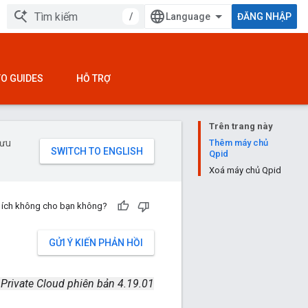
/
ĐĂNG NHẬP
O GUIDES
HỖ TRỢ
Trên trang này
 ưu
Thêm máy chủ
Qpid
Xoá máy chủ Qpid
u ích không cho bạn không?
GỬI Ý KIẾN PHẢN HỒI
 Private Cloud phiên bản 4.19.01