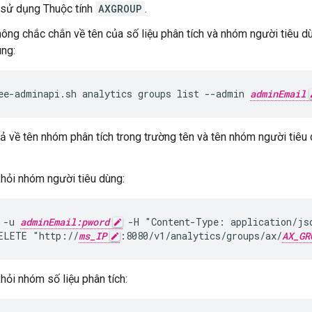
 sử dụng Thuộc tính
AXGROUP
.
ông chắc chắn về tên của số liệu phân tích và nhóm người tiêu d
úng:
ee-adminapi.sh analytics groups list --admin 
adminEmail
rả về tên nhóm phân tích trong trường tên và tên nhóm người tiê
hỏi nhóm người tiêu dùng:
 -u 
adminEmail:pword
 -H "Content-Type: application/jso
ELETE "http://
ms_IP
:8080/v1/analytics/groups/ax/
AX_GR
hỏi nhóm số liệu phân tích: