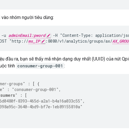
vào nhóm người tiêu dùng:
 -u 
adminEmail:pword
 -H "Content-Type: application/jso
OST "http://
ms_IP
:8080/v1/analytics/groups/ax/
AX_GROU
iệu đầu ra, bạn sẽ thấy mã nhận dạng duy nhất (UUID) của nút Q
uộc tính
consumer-group-001
:
mer-groups"
:
[
{
e"
:
"consumer-group-001"
,
sumers
"
:
[
6d0480f-8393-465d-a2a1-b4a16a033c55"
,
398a95c-3640-4bd9-bf7e-1eb89155810a"