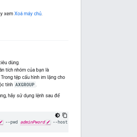
hãy xem
Xoá máy chủ
.
tiêu dùng.
ân tích nhóm của bạn là
Trong tệp cấu hình im lặng cho
ộc tính
AXGROUP
.
ùng, hãy sử dụng lệnh sau để
 --pwd 
adminPword
 --host localhost