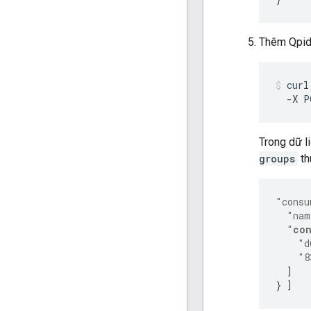
Thêm Qpid 
curl
  -X P
Trong dữ l
groups
th
"consu
"nam
"
con
"d
"8
]
}
]