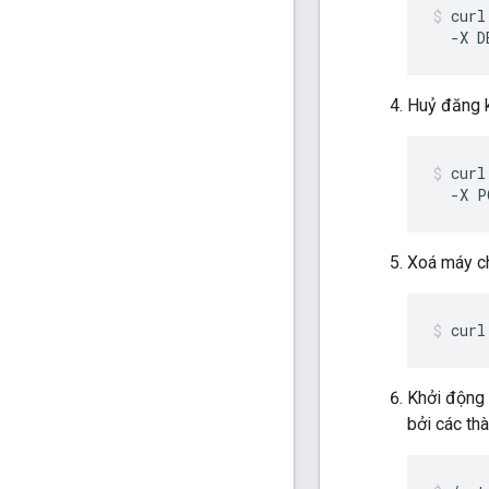
curl
  -X D
Huỷ đăng k
curl
  -X P
Xoá máy ch
curl
Khởi động 
bởi các th