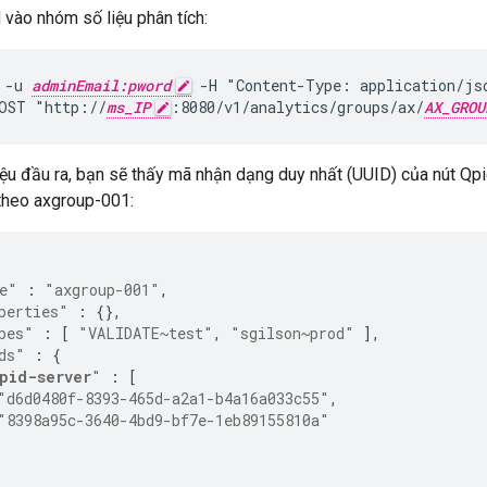
vào nhóm số liệu phân tích:
 -u 
adminEmail:pword
 -H "Content-Type: application/jso
OST "http://
ms_IP
:8080/v1/analytics/groups/ax/
AX_GROU
iệu đầu ra, bạn sẽ thấy mã nhận dạng duy nhất (UUID) của nút Q
 theo axgroup-001:
e"
:
"axgroup-001"
,
perties"
:
{},
pes"
:
[
"VALIDATE~test"
,
"sgilson~prod"
],
ds"
:
{
pid-server
"
:
[
"d6d0480f-8393-465d-a2a1-b4a16a033c55"
,
"8398a95c-3640-4bd9-bf7e-1eb89155810a"