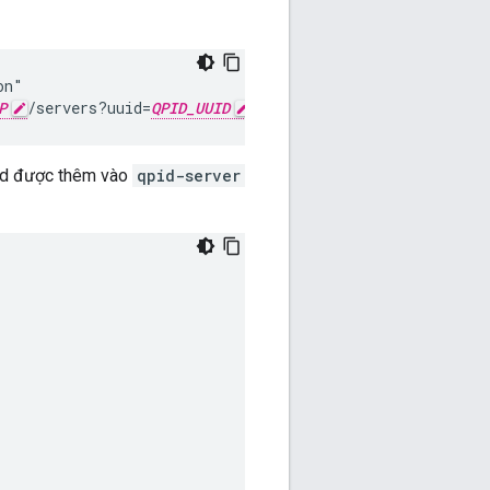
n"

P
/servers?uuid=
QPID_UUID
&type=qpid-server"
pid được thêm vào
qpid-server