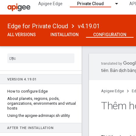
Apigee Edge
Private Cloud
API
Edge for Private Cloud
v4.19.01
ALL VERSIONS
INSTALLATION
CONFIGURATION
tiên. Bản dịch bằng
VERSION 4
.
19
.
01
Apigee Edge
Ed
How to configure Edge
About planets
,
regions
,
pods
,
Thêm ho
organizations
,
environments and virtual
hosts
Using the apigee-adminapi
.
sh utility
AFTER THE INSTALLATION