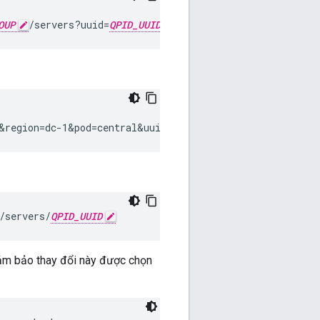
OUP
/servers?uuid=
QPID_UUID
&type=qpid-server"
&region=dc-1&pod=central&uuid=
QPID_UUID
&action=remove
/servers/
QPID_UUID
đảm bảo thay đổi này được chọn