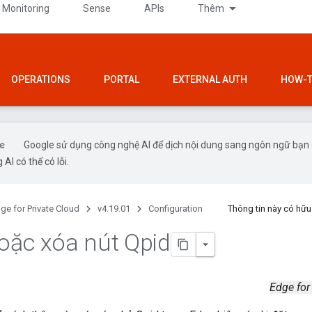
 Monitoring
Sense
APIs
Thêm
OPERATIONS
PORTAL
EXTERNAL AUTH
HOW-T
Google sử dụng công nghệ AI để dịch nội dung sang ngôn ngữ bạn
 AI có thể có lỗi.
ge for Private Cloud
v4.19.01
Configuration
Thông tin này có hữ
ặc xóa nút Qpid
Edge for