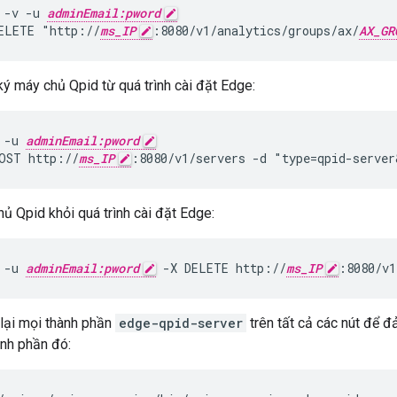
 -v -u 
adminEmail:pword
ELETE "http://
ms_IP
:8080/v1/analytics/groups/ax/
AX_GR
ý máy chủ Qpid từ quá trình cài đặt Edge:
 -u 
adminEmail:pword
OST http://
ms_IP
:8080/v1/servers -d "type=qpid-server
ủ Qpid khỏi quá trình cài đặt Edge:
 -u 
adminEmail:pword
 -X DELETE http://
ms_IP
:8080/v1
lại mọi thành phần
edge-qpid-server
trên tất cả các nút để 
ành phần đó: