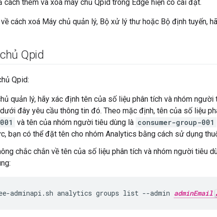
tả cách thêm và xoá máy chủ Qpid trong Edge hiện có cài đặt.
n về cách xoá Máy chủ quản lý, Bộ xử lý thư hoặc Bộ định tuyến, 
chủ Qpid
hủ Qpid:
hủ quản lý, hãy xác định tên của số liệu phân tích và nhóm người 
 dưới đây yêu cầu thông tin đó. Theo mặc định, tên của số liệu ph
-001
và tên của nhóm người tiêu dùng là
consumer-group-001
c, bạn có thể đặt tên cho nhóm Analytics bằng cách sử dụng thu
ông chắc chắn về tên của số liệu phân tích và nhóm người tiêu d
úng:
ee-adminapi.sh analytics groups list --admin 
adminEmail