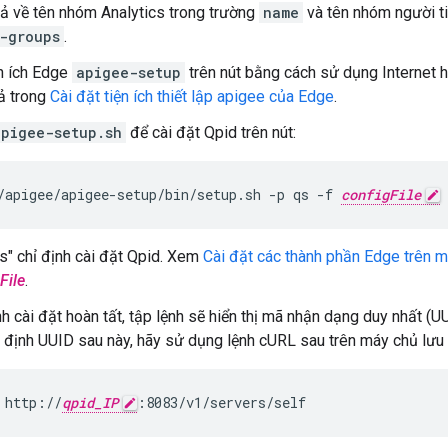
rả về tên nhóm Analytics trong trường
name
và tên nhóm người ti
-groups
.
ện ích Edge
apigee-setup
trên nút bằng cách sử dụng Internet h
ả trong
Cài đặt tiện ích thiết lập apigee của Edge
.
apigee-setup.sh
để cài đặt Qpid trên nút:
/apigee/apigee-setup/bin/setup.sh -p qs -f 
configFile
qs" chỉ định cài đặt Qpid. Xem
Cài đặt các thành phần Edge trên m
File
.
ình cài đặt hoàn tất, tập lệnh sẽ hiển thị mã nhận dạng duy nhất 
 định UUID sau này, hãy sử dụng lệnh cURL sau trên máy chủ lưu t
 http://
qpid_IP
:8083/v1/servers/self