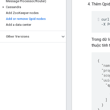
Message Processor
/
Router)
Thêm Qpid 
Cassandra
Add Zoo
Keeper nodes
Add or remove Qpid nodes
curl
  -X P
Add a data center
Other Versions
Trong dữ l
thuộc tính
{
"nam
"pro
"sco
"uui
"
q
]
}
}