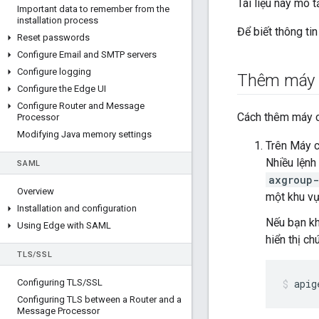
Tài liệu này mô 
Important data to remember from the
installation process
Để biết thông ti
Reset passwords
Configure Email and SMTP servers
Configure logging
Thêm máy 
Configure the Edge UI
Configure Router and Message
Cách thêm máy c
Processor
Modifying Java memory settings
Trên Máy c
Nhiều lệnh
SAML
axgroup
Overview
một khu vự
Installation and configuration
Nếu bạn kh
Using Edge with SAML
hiển thị ch
TLS
/
SSL
Configuring TLS
/
SSL
apig
Configuring TLS between a Router and a
Message Processor