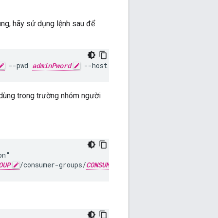
ùng, hãy sử dụng lệnh sau để
 --pwd 
adminPword
 --host localhost
u dùng trong trường nhóm người
n"

OUP
/consumer-groups/
CONSUMER_GROUP
/consumers/
QPID_U