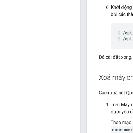
Khởi động 
bởi các th
/opt
/opt
Đã cài đặt xong.
Xoá máy c
Cách xoá nút Qpi
Trên Máy c
dưới yêu c
Theo mặc đ
consumer