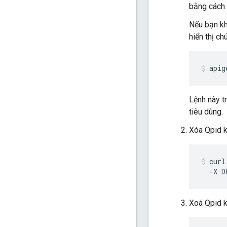
bằng cách
Nếu bạn kh
hiển thị ch
apig
Lệnh này t
tiêu dùng.
Xóa Qpid k
curl
  -X D
Xoá Qpid k