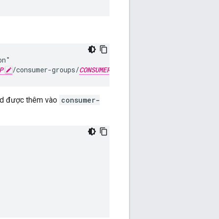
n"

P
/consumer-groups/
CONSUMER_GROUP
/consumers?uuid=
QPI
pid được thêm vào
consumer-