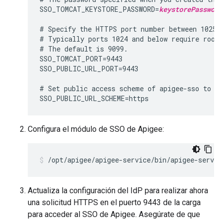
SSO_TOMCAT_KEYSTORE_PASSWORD=
keystorePasswor
# Specify the HTTPS port number between 1025 a
# Typically ports 1024 and below require root 
# The default is 9099.

SSO_TOMCAT_PORT=9443

SSO_PUBLIC_URL_PORT=9443

# Set public access scheme of apigee-sso to ht
SSO_PUBLIC_URL_SCHEME=https
Configura el módulo de SSO de Apigee:
/opt/apigee/apigee-service/bin/apigee-servic
Actualiza la configuración del IdP para realizar ahora
una solicitud HTTPS en el puerto 9443 de la carga
para acceder al SSO de Apigee. Asegúrate de que