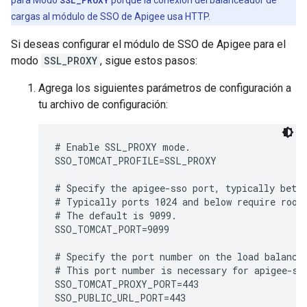
para Modo
SSL_PROXY
porque la conexión del balanceador de
cargas al módulo de SSO de Apigee usa HTTP.
Si deseas configurar el módulo de SSO de Apigee para el
modo
SSL_PROXY
, sigue estos pasos:
Agrega los siguientes parámetros de configuración a
tu archivo de configuración:
# Enable SSL_PROXY mode.

SSO_TOMCAT_PROFILE=SSL_PROXY

# Specify the apigee-sso port, typically betwe
# Typically ports 1024 and below require root 
# The default is 9099.

SSO_TOMCAT_PORT=9099

# Specify the port number on the load balancer
# This port number is necessary for apigee-sso
SSO_TOMCAT_PROXY_PORT=443

SSO_PUBLIC_URL_PORT=443
