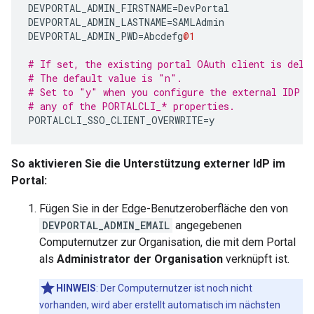
DEVPORTAL_ADMIN_FIRSTNAME
=
DevPortal
DEVPORTAL_ADMIN_LASTNAME
=
SAMLAdmin
DEVPORTAL_ADMIN_PWD
=
Abcdefg
@1
# If set, the existing portal OAuth client is dele
# The default value is "n".
# Set to "y" when you configure the external IDP a
# any of the PORTALCLI_* properties.
PORTALCLI_SSO_CLIENT_OVERWRITE
=
y
So aktivieren Sie die Unterstützung externer IdP im
Portal:
Fügen Sie in der Edge-Benutzeroberfläche den von
DEVPORTAL_ADMIN_EMAIL
angegebenen
Computernutzer zur Organisation, die mit dem Portal
als
Administrator der Organisation
verknüpft ist.
HINWEIS
: Der Computernutzer ist noch nicht
vorhanden, wird aber erstellt automatisch im nächsten