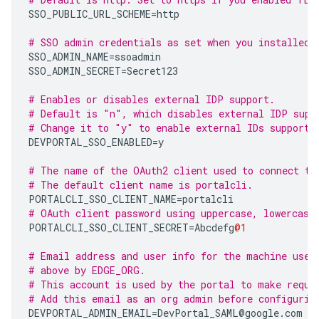
SSO_PUBLIC_URL_SCHEME
=
http
# SSO admin credentials as set when you installed 
SSO_ADMIN_NAME
=
ssoadmin
SSO_ADMIN_SECRET
=
Secret123
# Enables or disables external IDP support.
# Default is "n", which disables external IDP supp
# Change it to "y" to enable external IDs support.
DEVPORTAL_SSO_ENABLED
=
y
# The name of the OAuth2 client used to connect to
# The default client name is portalcli.
PORTALCLI_SSO_CLIENT_NAME
=
portalcli
# OAuth client password using uppercase, lowercase
PORTALCLI_SSO_CLIENT_SECRET
=
Abcdefg
@1
# Email address and user info for the machine user
# above by EDGE_ORG.
# This account is used by the portal to make reque
# Add this email as an org admin before configurin
DEVPORTAL_ADMIN_EMAIL
=
DevPortal_SAML
@
google
.
com