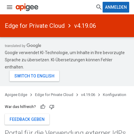
ANMELDEN
Edge for Private Cloud
v4.19.06
Google verwendet KI-Technologie, um Inhalte in Ihre bevorzugte
Sprache zu übersetzen. KI-Übersetzungen können Fehler
enthalten.
Apigee Edge
Edge for Private Cloud
v4.19.06
Konfiguration
War das hilfreich?
FEEDBACK GEBEN
Portal für die Verwendung externer Id
Ps