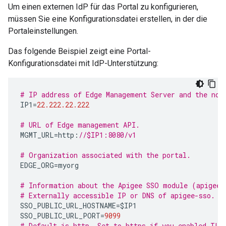
Um einen externen IdP für das Portal zu konfigurieren,
müssen Sie eine Konfigurationsdatei erstellen, in der die
Portaleinstellungen.
Das folgende Beispiel zeigt eine Portal-
Konfigurationsdatei mit IdP-Unterstützung:
# IP address of Edge Management Server and the nod
IP1
=
22.222.22.222
# URL of Edge management API.
MGMT_URL
=
http
:
//$IP1:8080/v1
# Organization associated with the portal.
EDGE_ORG
=
myorg
# Information about the Apigee SSO module (apigee-
# Externally accessible IP or DNS of apigee-sso.
SSO_PUBLIC_URL_HOSTNAME
=
$IP1
SSO_PUBLIC_URL_PORT
=
9099
# Default is http. Set to https if you enabled TLS