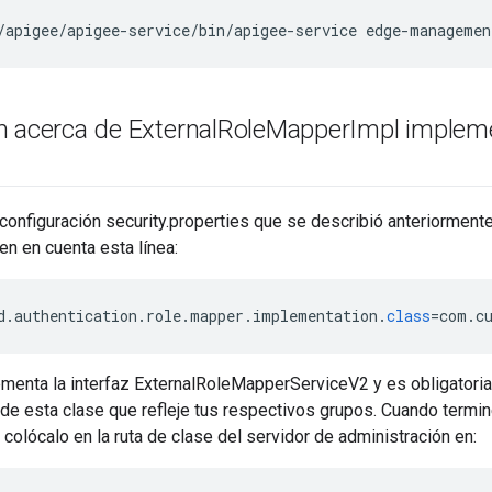
/apigee/apigee-service/bin/apigee-service edge-managemen
 acerca de External
Role
Mapper
Impl implem
 configuración security.properties que se describió anteriorment
ten en cuenta esta línea:
d
.
authentication
.
role
.
mapper
.
implementation
.
class
=
com
.
c
menta la interfaz ExternalRoleMapperServiceV2 y es obligatoria
e esta clase que refleje tus respectivos grupos. Cuando termin
 colócalo en la ruta de clase del servidor de administración en: