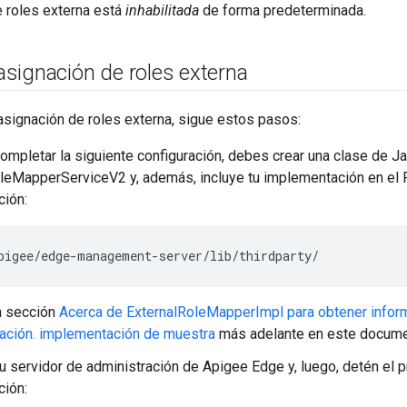
e roles externa está
inhabilitada
de forma predeterminada.
a asignación de roles externa
a asignación de roles externa, sigue estos pasos:
ompletar la siguiente configuración, debes crear una clase de J
leMapperServiceV2 y, además, incluye tu implementación en el R
ción:
pigee/edge-management-server/lib/thirdparty/
a sección
Acerca de ExternalRoleMapperImpl para obtener inform
ación. implementación de muestra
más adelante en este docume
u servidor de administración de Apigee Edge y, luego, detén el 
ción: