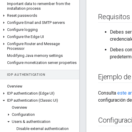
Important data to remember from the
installation process
Requisitos
Reset passwords
Configure Email and SMTP servers
Configure logging
Debes ser 
Configure the Edge UI
credencial
Configure Router and Message
Processor
Debes conoc
Modifying Java memory settings
predeterm
Configure monetization server properties
IDP AUTHENTICATION
Ejemplo de
Overview
Consulta
este ar
IDP authentication (Edge UI)
configuración d
IDP authentication (Classic UI)
Overview
Configuration
Configurac
Users & authentication
Disable external authentication