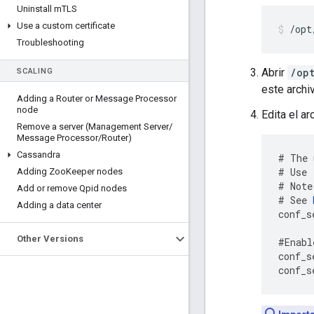
Uninstall m
TLS
Use a custom certificate
/opt
Troubleshooting
Abrir
/op
SCALING
este archiv
Adding a Router or Message Processor
node
Edita el a
Remove a server (Management Server
/
Message Processor
/
Router)
Cassandra
#
The
#
Use
Adding Zoo
Keeper nodes
#
Note
Add or remove Qpid nodes
#
See
Adding a data center
conf_s
Other Versions
#
Enabl
conf_s
conf_s