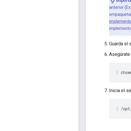
Importa
anterior (E
empaquetar 
implementa
implementar
Guarda el 
Asegúrate
chow
Inicia el s
/opt