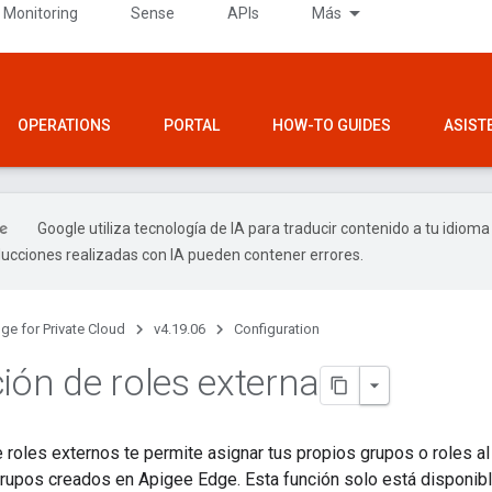
 Monitoring
Sense
APIs
Más
OPERATIONS
PORTAL
HOW-TO GUIDES
ASIST
Google utiliza tecnología de IA para traducir contenido a tu idioma
ducciones realizadas con IA pueden contener errores.
ge for Private Cloud
v4.19.06
Configuration
ión de roles externa
 roles externos te permite asignar tus propios grupos o roles a
grupos creados en Apigee Edge. Esta función solo está disponib