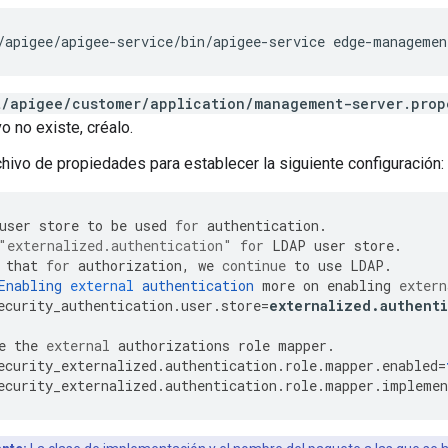
/apigee/apigee-service/bin/apigee-service edge-managemen
t/apigee/customer/application/management-server.prop
o no existe, créalo.
rchivo de propiedades para establecer la siguiente configuración:
user
store
to
be
used
for
authentication
.
"externalized.authentication"
for
LDAP
user
store
.
that
for
authorization
,
we
continue
to
use
LDAP
.
Enabling
external
authentication
more
on
enabling
extern
ecurity_authentication
.
user
.
store
=
externalized
.
authenti
e
the
external
authorizations
role
mapper
.
ecurity_externalized
.
authentication
.
role
.
mapper
.
enabled
=
ecurity_externalized
.
authentication
.
role
.
mapper
.
implemen