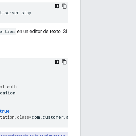
t-server stop
erties
en un editor de texto. Si
al
auth
.
cation
true
tation
.
class
=
com
.
customer
.
authorization
.
impl
.
External