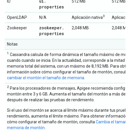
ui
.
IU
512 MB
512 MB
properties
3
OpenLDAP
N/A
Aplicación nativa
Aplicación
zookeeper
.
Zookeeper
2,048 MB
2,048 MB
properties
Notas
1
Cassandra calcula de forma dinámica el tamaño máximo de mon
cuando cuando se inicia. En la actualidad, corresponde a la mitad de
memoria total del sistema, con un máximo de 8,192 MB. Para obte
información sobre cómo configurar el tamaño de montón, consult
cambiar el montón el tamaño de memoria
.
2
Para los procesadores de mensajes, Apigee recomienda configura
montón entre 3 y 6 GB. Aumenta el tamaño del montón a más de 6 
después de realizar las pruebas de rendimiento.
Si el uso del montón se acerca al límite máximo durante tus prueba
rendimiento, aumenta el límite máximo. Para obtener información 
cómo configurar el tamaño de montón, consulta
Cambia el tamaño 
memoria de montón
.