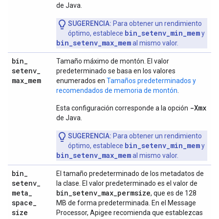
de Java.
SUGERENCIA:
Para obtener un rendimiento
bin_setenv_min_mem
óptimo, establece
y
bin_setenv_max_mem
al mismo valor.
bin
_
Tamaño máximo de montón. El valor
setenv
_
predeterminado se basa en los valores
max
_
mem
enumerados en
Tamaños predeterminados y
recomendados de memoria de montón
.
-Xmx
Esta configuración corresponde a la opción
de Java.
SUGERENCIA:
Para obtener un rendimiento
bin_setenv_min_mem
óptimo, establece
y
bin_setenv_max_mem
al mismo valor.
bin
_
El tamaño predeterminado de los metadatos de
setenv
_
la clase. El valor predeterminado es el valor de
meta
_
bin_setenv_max_permsize
, que es de 128
space
_
MB de forma predeterminada. En el Message
size
Processor, Apigee recomienda que establezcas