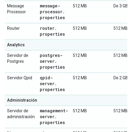
message-
Message
512 MB
De 3 GB a
processor
.
Processor
properties
router
.
Router
512 MB
512 MB
properties
Analytics
postgres-
Servidor de
512 MB
512 MB
server
.
Postgres
properties
qpid-
Servidor Qpid
512 MB
De 2 GB a
server
.
properties
Administración
management-
Servidor de
512 MB
512 MB
server
.
administración
properties