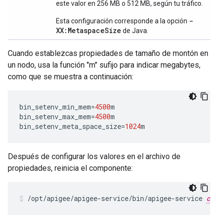
este valor en 256 MB o 512 MB, según tu tráfico.
-
Esta configuración corresponde a la opción
XX:MetaspaceSize
de Java.
Cuando establezcas propiedades de tamaño de montón en
un nodo, usa la función "m" sufijo para indicar megabytes,
como que se muestra a continuación:
bin_setenv_min_mem
=
4500
m
bin_setenv_max_mem
=
4500
m
bin_setenv_meta_space_size
=
1024
m
Después de configurar los valores en el archivo de
propiedades, reinicia el componente:
/opt/apigee/apigee-service/bin/apigee-service 
com