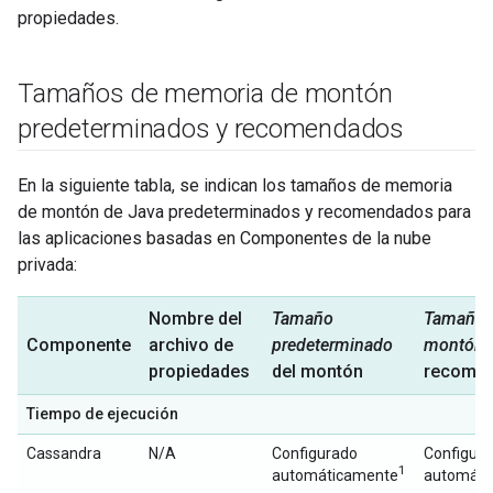
propiedades.
Tamaños de memoria de montón
predeterminados y recomendados
En la siguiente tabla, se indican los tamaños de memoria
de montón de Java predeterminados y recomendados para
las aplicaciones basadas en Componentes de la nube
privada:
Nombre del
Tamaño
Tamaño 
Componente
archivo de
predeterminado
montón
propiedades
del montón
recome
Tiempo de ejecución
Cassandra
N/A
Configurado
Configur
1
automáticamente
automáti