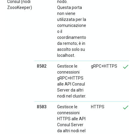
Consul (nodi
nodo.
ZoooKeeper)
Questa porta
non viene
utilizzata per la
comunicazione
o il
coordinamento
da remoto; è in
ascolto solo su
localhost.
8502
Gestisce le
gRPC+HTTPS
connessioni
gRPC+HTTPS
alle API Consul
Server da altri
nodi nel cluster.
8503
Gestisce le
HTTPS
connessioni
HTTPS alle API
Consul Server
da altri nodi nel