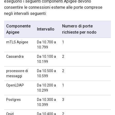
eseguono i seguenti componenti Apigee devono
consentire le connessioni esterne alle porte comprese
negli intervalli seguenti:
Componente
Numero di porte
Intervallo
Apigee
richieste per nodo
mTLS Apigee
Da 10.700 a
1
10.799
Cassandra
Da 10.100 a
2
10.199
processore di
Da 10.500 a
2
messaggi
10.599
OpenLDAP
Da 10.200 a
1
10.299
Postgres
Da 10.300 a
3
10.399
Qpid
Da 10.400 a
2