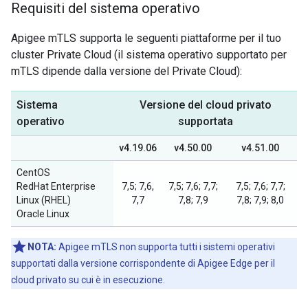
Requisiti del sistema operativo
Apigee mTLS supporta le seguenti piattaforme per il tuo
cluster Private Cloud (il sistema operativo supportato per
mTLS dipende dalla versione del Private Cloud):
Sistema
Versione del cloud privato
operativo
supportata
v4.19.06
v4.50.00
v4.51.00
CentOS
RedHat Enterprise
7,5; 7,6,
7,5; 7,6; 7,7;
7,5; 7,6; 7,7;
Linux (RHEL)
7,7
7,8; 7,9
7,8; 7,9; 8,0
Oracle Linux
NOTA:
Apigee mTLS non supporta tutti i sistemi operativi
supportati dalla versione corrispondente di Apigee Edge per il
cloud privato su cui è in esecuzione.