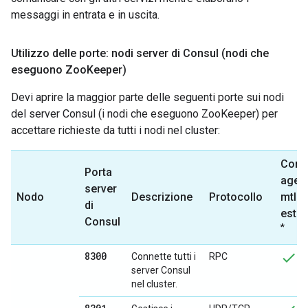
messaggi in entrata e in uscita.
Utilizzo delle porte: nodi server di Consul (nodi che
eseguono Zoo
Keeper)
Devi aprire la maggior parte delle seguenti porte sui nodi
del server Consul (i nodi che eseguono ZooKeeper) per
accettare richieste da tutti i nodi nel cluster:
Cons
Porta
agent
server
Nodo
Descrizione
Protocollo
mtls
di
ester
Consul
*
8300
Connette tutti i
RPC
server Consul
nel cluster.