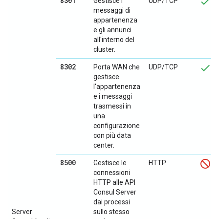
8301
Gestisce i
UDP/TCP
messaggi di
appartenenza
e gli annunci
all'interno del
cluster.
8302
Porta WAN che
UDP/TCP
gestisce
l'appartenenza
e i messaggi
trasmessi in
una
configurazione
con più data
center.
8500
Gestisce le
HTTP
connessioni
HTTP alle API
Consul Server
dai processi
Server
sullo stesso