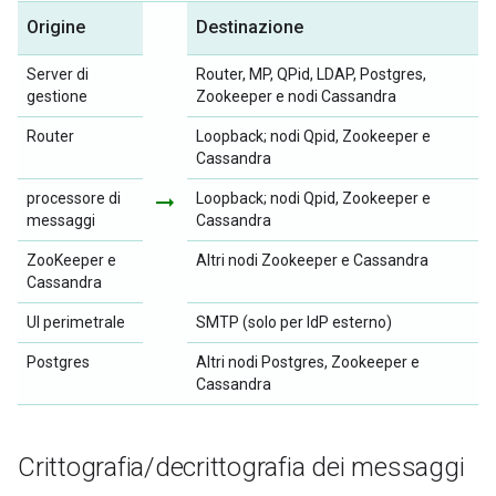
Origine
Destinazione
Server di
Router, MP, QPid, LDAP, Postgres,
gestione
Zookeeper e nodi Cassandra
Router
Loopback; nodi Qpid, Zookeeper e
Cassandra
processore di
arrow_right_alt
Loopback; nodi Qpid, Zookeeper e
messaggi
Cassandra
ZooKeeper e
Altri nodi Zookeeper e Cassandra
Cassandra
UI perimetrale
SMTP (solo per IdP esterno)
Postgres
Altri nodi Postgres, Zookeeper e
Cassandra
Crittografia
/
decrittografia dei messaggi