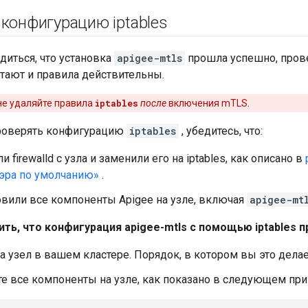
 конфигурацию iptables
диться, что установка
apigee-mtls
прошла успешно, пров
тают и правила действительны.
е удаляйте правила
iptables
после
включения mTLS.
роверять конфигурацию
iptables
, убедитесь, что:
и firewalld с узла и заменили его на iptables, как описано в
эра по умолчанию»
.
овили все компоненты Apigee на узле, включая
apigee-mt
ть, что конфигурация apigee-mtls с помощью iptables 
а узел в вашем кластере. Порядок, в котором вы это делае
е все компоненты на узле, как показано в следующем при