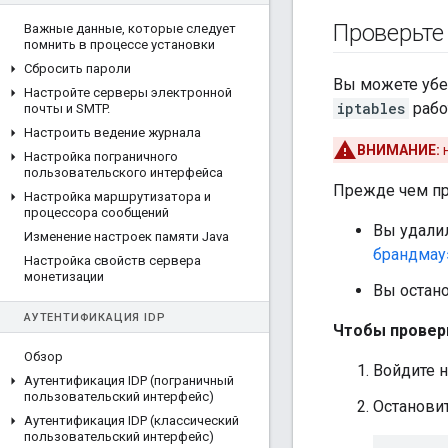
Проверьте
Важные данные
,
которые следует
помнить в процессе установки
Сбросить пароли
Вы можете убе
Настройте серверы электронной
iptables
рабо
почты и SMTP
.
Настроить ведение журнала
ВНИМАНИЕ:
н
Настройка пограничного
пользовательского интерфейса
Прежде чем п
Настройка маршрутизатора и
процессора сообщений
Вы удалил
Изменение настроек памяти Java
брандмау
Настройка свойств сервера
монетизации
Вы остан
АУТЕНТИФИКАЦИЯ IDP
Чтобы провери
Обзор
Войдите н
Аутентификация IDP (пограничный
пользовательский интерфейс)
Остановит
Аутентификация IDP (классический
пользовательский интерфейс)