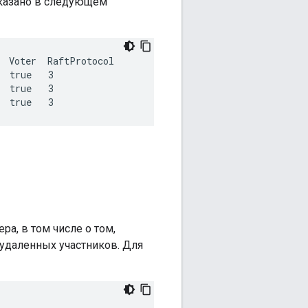
показано в следующем
 Voter  RaftProtocol

 true   3

 true   3

  true   3
а, в том числе о том,
удаленных участников. Для