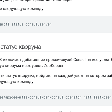
е следующую команду:
emctl status consul_server
 статус кворума
 включает добавление прокси-служб Consul на все узлы. 
ус кворума всех узлов ZooKeeper.
ь статус кворума, войдите на каждый узел, на котором раб
едующую команду:
ee/apigee-mtls-consul/bin/consul operator raft list-peer