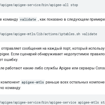
/apigee/apigee-service/bin/apigee-all stop
е команду
validate
, как показано в следующем примере
/apigee/apigee-mtls/lib/actions/iptables.sh validate
отправляет сообщения на каждый порт, который использу
pigee. Если сценарий обнаруживает недопустимое правило
ет ошибку.
зле работают какие-либо службы Apigee или серверы Consu
е компонент
apigee-mtls
раньше всех остальных компонен
ю команду:
/apigee/apigee-service/bin/apigee-service apigee-mtls st