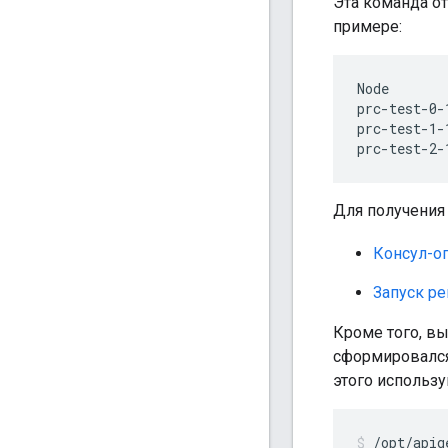
Эта команда от
примере:
Node       
prc-test-0-
prc-test-1-
prc-test-2-
Для получения
Консул-оп
Запуск р
Кроме того, вы
сформировался
этого использ
/opt/apig