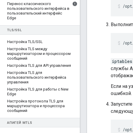
Перенос классического
/opt
пользовательского интерфейса в
пользовательский интерфейс
Edge
Выполнит
TLS
/
SSL
Настройка TLS
/
SSL
/opt
Настройка TLS между
маршрутизатором и процессором
сообщений
iptables
Настройка TLS для API управления
службы A
Настройка TLS для
отобража
пользовательского интерфейса
управления
Если на у
Настройка TLS для работы с New
ошибкой.
Edge
Настройка протокола TLS для
Запустит
маршрутизатора и процессора
сообщений
следующу
АПИГЕЙ M
TLS
/opt