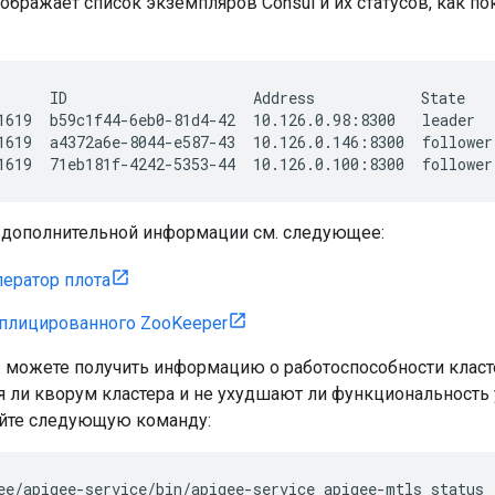
ображает список экземпляров Consul и их статусов, как 
      ID                     Address            State    
1619  b59c1f44-6eb0-81d4-42  10.126.0.98:8300   leader   
1619  a4372a6e-8044-e587-43  10.126.0.146:8300  follower 
1619  71eb181f-4242-5353-44  10.126.0.100:8300  follower
 дополнительной информации см. следующее:
ератор плота
еплицированного ZooKeeper
 можете получить информацию о работоспособности кластер
 ли кворум кластера и не ухудшают ли функциональность 
уйте следующую команду:
ee/apigee-service/bin/apigee-service apigee-mtls status