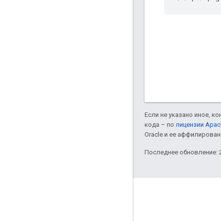
Если не указано иное, к
кода – по
лицензии Apac
Oracle и ее аффилирован
Последнее обновление: 2
О компании Apigee
We're part of Google