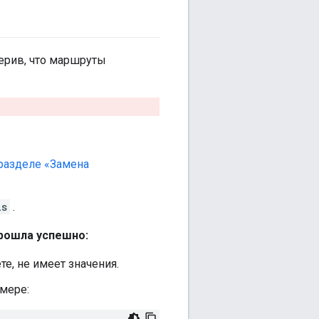
ерив, что маршруты
разделе «Замена
ls
.
прошла успешно:
те, не имеет значения.
мере: