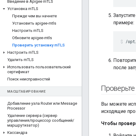
Введение в Apigee m
TLS
Установка m
TLS
Запустите
Прежде чем вы начнете
примере:
Установить apigee-mtls
Настроить m
TLS
Обновите apigee-mtls
/opt
Проверить установку m
TLS
Настроить m
TLS
Удалить m
TLS
Повторите
Использовать пользовательский
после зап
сертификат
Поиск неисправностей
Проверьте
МАСШТАБИРОВАНИЕ
Добавление узла Router или Message
Вы можете испо
Processor
исходящие прок
Удаление сервера (сервер
управления
/
процессор сообщений
/
Чтобы провери
маршрутизатор)
Кассандра
Войдите н