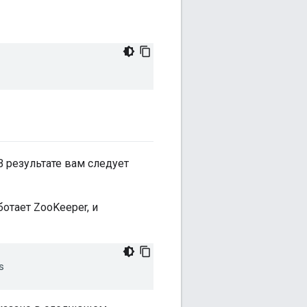
В результате вам следует
отает ZooKeeper, и
s