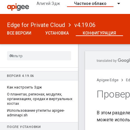
Апигей Эдж
Частное облако
Edge for Private Cloud
v4.19.06
ВСЕ ВЕРСИИ
УСТАНОВКА
КОНФИГУРАЦИЯ
ВЕРСИЯ 4
.
19
.
06
Apigee Edge
Ed
Как настроить Эдж
Провер
О планетах
,
регионах
,
модулях
,
организациях
,
средах и виртуальных
хостах
Использование утилиты apigee-
В этом раздел
adminapi
.
sh
можете использ
ПОСЛЕ УСТАНОВКИ