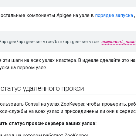
 остальные компоненты Apigee на узле в
порядке запуска
,
/apigee/apigee-service/bin/apigee-service 
component_name
 эти шаги на всех узлах кластера. В идеале сделайте это на
уска на первом узле.
 статус удаленного прокси
льзовать Consul на узлах ZooKeeper, чтобы проверить, ра
си-службы на всех узлах и присоединены ли они к сервис
ть статус прокси-сервера ваших узлов:
а узел, на котором работает ZooKeeper.