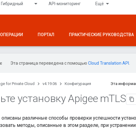
Гибридный
API-мониторинг
Ещё
ОПЕРАЦИИ
ПОРТАЛ
ПРАКТИЧЕСКИЕ РУКОВОДСТВА
Эта страница переведена с помощью
Cloud Translation API
.
ge for Private Cloud
v4.19.06
Конфигурация
Эта информа
ьте установку Apigee m
TLS
е описаны различные способы проверки успешности устано
овать методы, описанные в этом разделе, при устранении