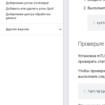
Добавление узлов Zoo
Keeper
Выполнит
Добавить или удалить узлы Qpid
Добавление центра обработки
данных
syst
Другие версии
Проверьте
Установка mTLS
проверить стат
Чтобы проверит
выполните сл
/opt/apig