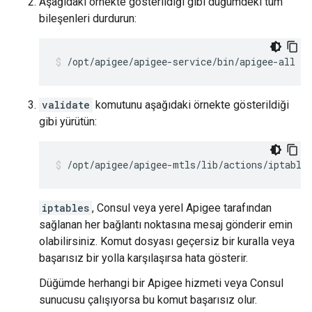
Aşağıdaki örnekte gösterildiği gibi düğümdeki tüm
bileşenleri durdurun:
/opt/apigee/apigee-service/bin/apigee-all st
validate
komutunu aşağıdaki örnekte gösterildiği
gibi yürütün:
/opt/apigee/apigee-mtls/lib/actions/iptable
iptables
, Consul veya yerel Apigee tarafından
sağlanan her bağlantı noktasına mesaj gönderir emin
olabilirsiniz. Komut dosyası geçersiz bir kuralla veya
başarısız bir yolla karşılaşırsa hata gösterir.
Düğümde herhangi bir Apigee hizmeti veya Consul
sunucusu çalışıyorsa bu komut başarısız olur.