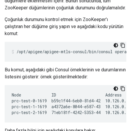
düğümlere eklenmesini içerir. Bunun sonucunda, tüm
ZooKeeper düğümlerinin çoğunluk durumunu doğrulamalıdır.
Çoğunluk durumunu kontrol etmek için ZooKeeper'ı
çalıştıran her düğüme giriş yapın ve aşağıdaki kodu yürütün
komut:
/opt/apigee/apigee-mtls-consul/bin/consul operat
Bu komut, aşağıdaki gibi Consul örneklerinin ve durumlarının
listesini gösterir: örnek gösterilmektedir:
Node             ID                     Address    
prc-test-0-1619  b59c1f44-6eb0-81d4-42  10.126.0.98
prc-test-1-1619  a4372a6e-8044-e587-43  10.126.0.14
prc-test-2-1619  71eb181f-4242-5353-44  10.126.0.1
Daha fazla bilgi için aşağıdaki konulara bakın: